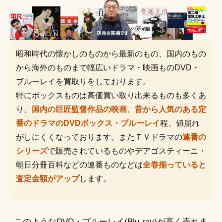
昭和時代の懐かしのものから最新のもの、国内のもの
から海外のものまで幅広いドラマ・映画ものDVD・
ブルーレイを買取りをしております。
特にボックスものは高価買い取り出来るものも多くあ
り、
国内の巨匠監督作品の映画、昔から人気のある定
番のドラマのDVDボックス・ブルーレイ
程、値崩れ
がしにくくなっております。またＴＶドラマの
連番の
シリーズ
で販売されているものやデアゴスティーニ・
朝日分冊百科などの連番ものなどは
全巻揃っていると
査定金額がアップ
します。
このようなDVD・ブルーレイ(Blu-ray)が高く売れま