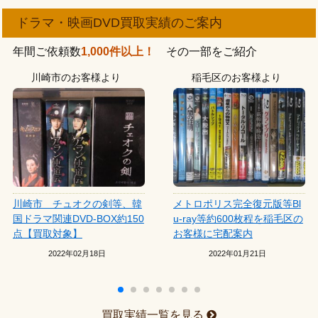
ドラマ・映画DVD買取実績のご案内
年間ご依頼数
1,000件以上！
その一部をご紹介
川崎市のお客様より
稲毛区のお客様より
川崎市 チュオクの剣等、韓
メトロポリス完全復元版等Bl
国ドラマ関連DVD-BOX約150
u-ray等約600枚程を稲毛区の
点【買取対象】
お客様に宅配案内
2022年02月18日
2022年01月21日
買取実績一覧を見る