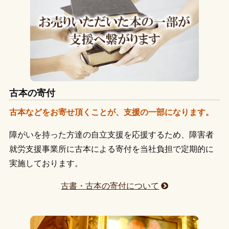
杉並区浜田山
杉並区高井戸
杉並区高円寺
日野市
武蔵野市
三鷹市
西東京市
調布市
杉並区荻窪
渋谷区代々木
渋谷区代官山
目黒区
港区
文京区
府中市
八王子市
練馬区
渋谷区千駄ヶ谷
渋谷区松濤
渋谷区恵比寿
豊島区
中野区
千代田区
中央区
台東区
墨田区
品川区五反田
品川区大崎
品川区大井町
杉並区
新宿区
渋谷区
品川区
江東区
北区
大田区田園調布
大田区大森
荒川区日暮里
足立区
荒川区
板橋区
江戸川区
大田区
葛飾区
足立区北千住
狛江市
稲城市
日野市
小平市
古本の寄付
多摩市
八王子市
国分寺市
小金井市
府中市
古本などをお寄せ頂くことが、支援の一部になります。
西東京市
国立市
三鷹市
目黒区
武蔵野市
港区
障がいを持った方達の自立支援を応援するため、障害者
文京区
東久留米市
練馬区
中野区
豊島区
就労支援事業所に古本による寄付を当社負担で定期的に
千代田区
調布市
中央区
台東区
墨田区
杉並区
実施しております。
新宿区
渋谷区
品川区
江東区
清瀬市
北区
古書・古本の寄付について
大田区
葛飾区
足立区
荒川区
板橋区
江戸川区