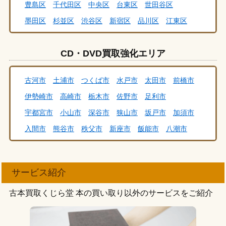
豊島区
千代田区
中央区
台東区
世田谷区
所沢市
戸田市
新座市
蓮田市
富士見市
墨田区
杉並区
渋谷区
新宿区
品川区
江東区
ふじみ野市
越谷市
さいたま市
坂戸市
志木市
足立区
荒川区
板橋区
江戸川区
大田区
葛飾区
草加市
久喜市
熊谷市
鴻巣市
加須市
川口市
CD・DVD買取強化エリア
北区
川越市
春日部市
朝霞市
上尾市
我孫子市
習志野市
八千代市
松戸市
船橋市
野田市
古河市
土浦市
つくば市
水戸市
太田市
前橋市
流山市
千葉市
柏市
浦安市
市川市
佐野市
伊勢崎市
高崎市
栃木市
佐野市
足利市
足利市
栃木市
鹿沼市
宇都宮市
小山市
宇都宮市
小山市
深谷市
狭山市
坂戸市
加須市
北区王子
北区赤羽
目黒区中目黒
目黒区自由が丘
入間市
熊谷市
秩父市
新座市
飯能市
八潮市
武蔵野市武蔵境
武蔵野市吉祥寺
港区六本木
上尾市
久喜市
春日部市
三郷市
川越市
越谷市
港区浜松町
港区田町
港区高輪
港区新橋
草加市
戸田市
さいたま市
川口市
八千代市
港区白金台
港区青山・南青山
練馬区大泉学園
サービス紹介
野田市
佐倉市
木更津市
鎌ヶ谷市
浦安市
豊島区駒込
豊島区池袋
千代田区飯田橋
古本買取くじら堂 本の買い取り以外のサービスをご紹介
市原市
我孫子市
船橋市
流山市
松戸市
千葉市
中央区銀座
台東区浅草
世田谷区成城
柏市
市川市
稲城市
多摩市
清瀬市
国立市
世田谷区三軒茶屋
墨田区両国
墨田区錦糸町
小金井市
国分寺市
小平市
立川市
東村山市