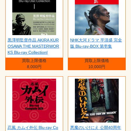
黒澤明監督作品 AKIRA KUR
NHK大河ドラマ 平清盛 完全
OSAWA THE MASTERWOR
版 Blu-ray-BOX 第壱集
KS Blu-ray CollectionI
買取上限価格
買取上限価格
8,000円
10,000円
忍風 カムイ外伝 Blu-ray Co
悪魔のいけにえ 公開40周年