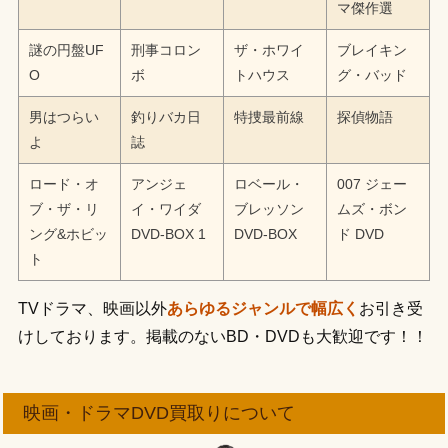
マ傑作選
謎の円盤UF
刑事コロン
ザ・ホワイ
ブレイキン
O
ボ
トハウス
グ・バッド
男はつらい
釣りバカ日
特捜最前線
探偵物語
よ
誌
ロード・オ
アンジェ
ロベール・
007 ジェー
ブ・ザ・リ
イ・ワイダ
ブレッソン
ムズ・ボン
ング&ホビッ
DVD-BOX 1
DVD-BOX
ド DVD
ト
TVドラマ、映画以外
あらゆるジャンルで幅広く
お引き受
けしております。掲載のないBD・DVDも大歓迎です！！
映画・ドラマDVD買取りについて