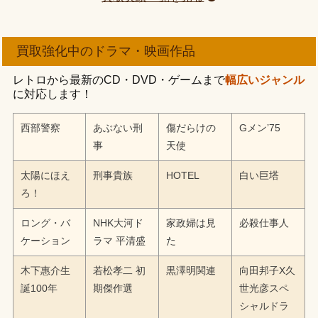
買取強化中のドラマ・映画作品
レトロから最新のCD・DVD・ゲームまで
幅広いジャンル
に対応します！
西部警察
あぶない刑
傷だらけの
Gメン’75
事
天使
太陽にほえ
刑事貴族
HOTEL
白い巨塔
ろ！
ロング・バ
NHK大河ド
家政婦は見
必殺仕事人
ケーション
ラマ 平清盛
た
木下惠介生
若松孝二 初
黒澤明関連
向田邦子X久
誕100年
期傑作選
世光彦スペ
シャルドラ