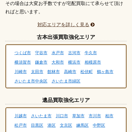
その場合は大変お手数ですが宅配買取にて承らせて頂け
ればと思います。
対応エリアを詳しく見る
古本出張買取強化エリア
つくば市
守谷市
水戸市
古河市
牛久市
横須賀市
鎌倉市
大和市
横浜市
相模原市
川崎市
太田市
館林市
高崎市
松伏町
鶴ヶ島市
さいたま市中央区
さいたま市緑区
さいたま市大宮区
さいたま市北区
さいたま市西区
遺品買取強化エリア
さいたま市桜区
さいたま市南区
さいたま市浦和区
さいたま市岩槻区
さいたま市見沼区
秩父市
川越市
さいたま市
川口市
草加市
市川市
柏市
本庄市
飯能市
杉戸町
行田市
伊奈町
吉川市
松戸市
目黒区
港区
文京区
練馬区
中野区
幸手市
白岡市
三郷市
八潮市
和光市
蕨市