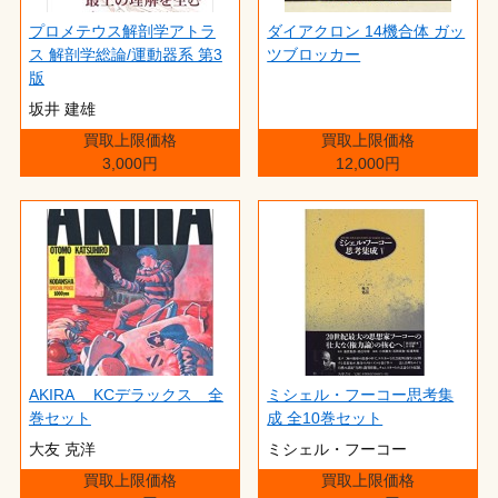
プロメテウス解剖学アトラ
ダイアクロン 14機合体 ガッ
ス 解剖学総論/運動器系 第3
ツブロッカー
版
坂井 建雄
買取上限価格
買取上限価格
3,000円
12,000円
AKIRA KCデラックス 全
ミシェル・フーコー思考集
巻セット
成 全10巻セット
大友 克洋
ミシェル・フーコー
買取上限価格
買取上限価格