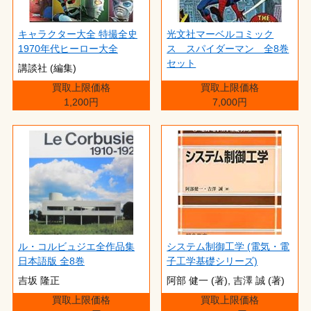
キャラクター大全 特撮全史
光文社マーベルコミック
1970年代ヒーロー大全
ス スパイダーマン 全8巻
セット
講談社 (編集)
買取上限価格
買取上限価格
1,200円
7,000円
ル・コルビュジエ全作品集
システム制御工学 (電気・電
日本語版 全8巻
子工学基礎シリーズ)
吉坂 隆正
阿部 健一 (著),‎ 吉澤 誠 (著)
買取上限価格
買取上限価格