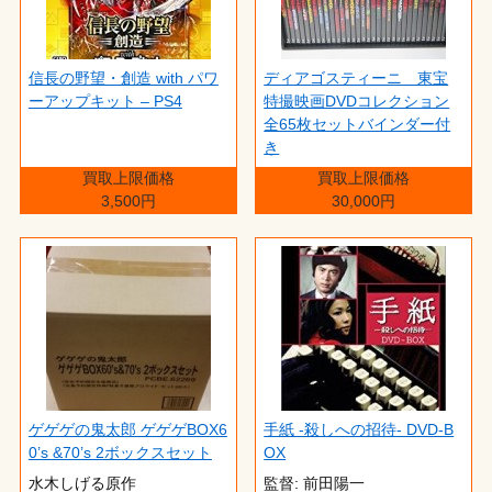
信長の野望・創造 with パワ
ディアゴスティーニ 東宝
ーアップキット – PS4
特撮映画DVDコレクション
全65枚セットバインダー付
き
買取上限価格
買取上限価格
3,500円
30,000円
ゲゲゲの鬼太郎 ゲゲゲBOX6
手紙 -殺しへの招待- DVD-B
0’s &70’s 2ボックスセット
OX
水木しげる原作
監督: 前田陽一