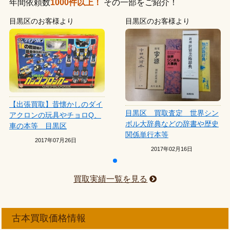
年間依頼数
1000件以上！
その一部をご紹介！
目黒区のお客様より
目黒区のお客様より
【出張買取】昔懐かしのダイ
目黒区 買取査定 世界シン
アクロンの玩具やチョロQ、
ボル大辞典などの辞書や歴史
車の本等 目黒区
関係単行本等
2017年07月26日
2017年02月16日
買取実績一覧を見る
古本買取価格情報