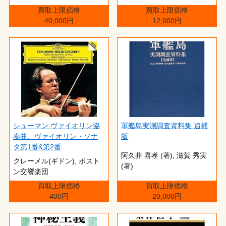
買取上限価格
買取上限価格
40,000円
12,000円
シューマン:ヴァイオリン協
軍艦島実測調査資料集 追捕
奏曲、ヴァイオリン・ソナ
版
タ第1番&第2番
阿久井 喜孝 (著),‎ 滋賀 秀実
クレーメル(ギドン), ボスト
(著)
ン交響楽団
買取上限価格
買取上限価格
400円
20,000円