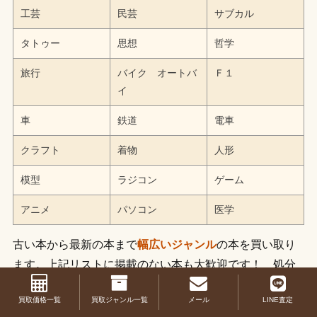
工芸
民芸
サブカル
タトゥー
思想
哲学
旅行
バイク オートバ
Ｆ１
イ
車
鉄道
電車
クラフト
着物
人形
模型
ラジコン
ゲーム
アニメ
パソコン
医学
古い本から最新の本まで
幅広いジャンル
の本を買い取り
ます。上記リストに掲載のない本も大歓迎です！ 処分
をお考えの書籍がございましたらお譲りください。
買取価格一覧
買取ジャンル一覧
メール
LINE査定