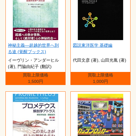
神秘主義―超越的世界へ到
図説東洋医学 基礎編
る途 (覚醒ブックス)
イーヴリン・アンダーヒル
代田文彦 (著),‎ 山田光胤 (著)
(著),‎ 門脇由紀子 (翻訳)
買取上限価格
買取上限価格
1,500円
1,000円