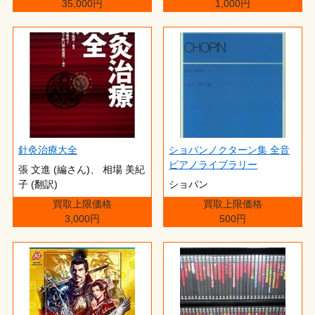
35,000円
1,000円
針灸治療大全
ショパンノクターン集 全音
ピアノライブラリー
張 文進 (編さん)、 相場 美紀
子 (翻訳)
ショパン
買取上限価格
買取上限価格
3,000円
500円