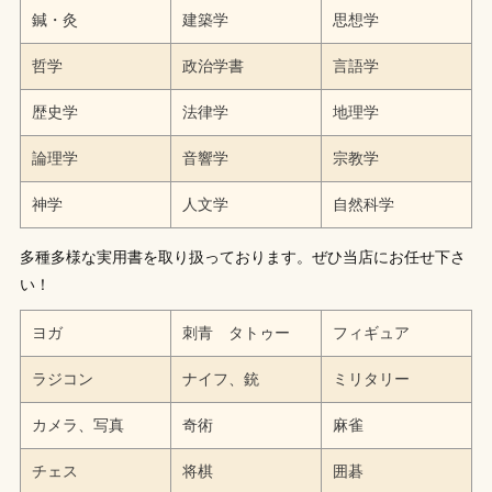
鍼・灸
建築学
思想学
哲学
政治学書
言語学
歴史学
法律学
地理学
論理学
音響学
宗教学
神学
人文学
自然科学
多種多様な実用書を取り扱っております。ぜひ当店にお任せ下さ
い！
ヨガ
刺青 タトゥー
フィギュア
ラジコン
ナイフ、銃
ミリタリー
カメラ、写真
奇術
麻雀
チェス
将棋
囲碁