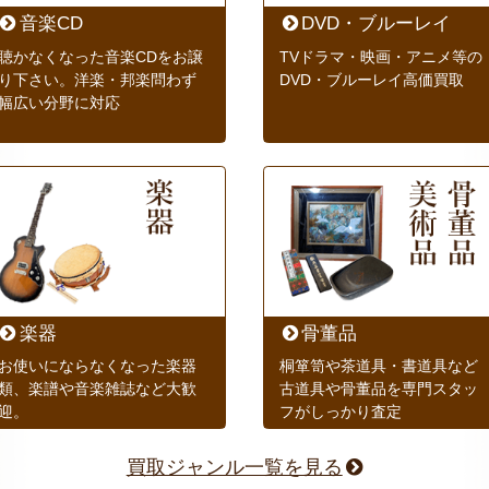
音楽CD
DVD・ブルーレイ
聴かなくなった音楽CDをお譲
TVドラマ・映画・アニメ等の
り下さい。洋楽・邦楽問わず
DVD・ブルーレイ高価買取
幅広い分野に対応
楽器
骨董品
お使いにならなくなった楽器
桐箪笥や茶道具・書道具など
類、楽譜や音楽雑誌など大歓
古道具や骨董品を専門スタッ
迎。
フがしっかり査定
買取ジャンル一覧を見る