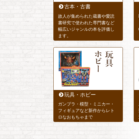
古本・古書
故人が集められた蔵書や愛読
書研究で使われた専門書など
幅広いジャンルの本を評価し
ます。
玩具・ホビー
ガンプラ・模型・ミニカー・
フィギュアなど新作からレト
ロなおもちゃまで