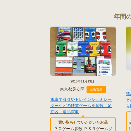
年間の
2016年11月13日
東京都足立区
出張買取
遺
電車でＧＯやトレインシュミレー
ど
ターなどの鉄道ゲームを多数 足
立
立区 遺品買取
買い取らせていただいたお品
ＰＣゲーム多数 ＰＳ３ゲームソ