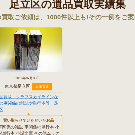
足立区の遺品買取実績集
買取ご依頼は、1000件以上も!その一例をご
2016年07月03日
東京都足立区
出張買取
品買取 クラブスカイラインな
の車関係の雑誌や単行本等 足
区
買い取らせていただいたお品
車関係の雑誌 車関係の単行本 小
説単行本 小説文庫 その他ムック