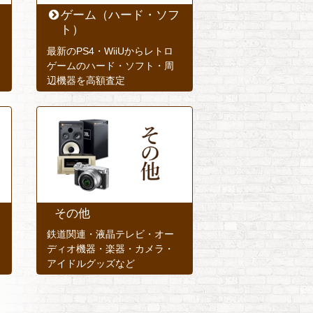
ゲーム（ハード・ソフ
ト）
最新のPS4・WiiUからレトロ
ゲームのハード・ソフト・周
辺機器を高額査定
その他
鉄道関連・液晶テレビ・オー
ディオ機器・楽器・カメラ・
アイドルグッズなど