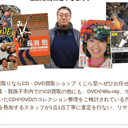
買取りならCD・DVD買取ショップ くじら堂へぜひお任
葉・我孫子市内でのCD買取の他にも、DVDやBlu-ra
いたCDやDVDのコレクション整理をご検討されている
を熟知するスタッフが1点1点丁寧に査定を行ない、リ