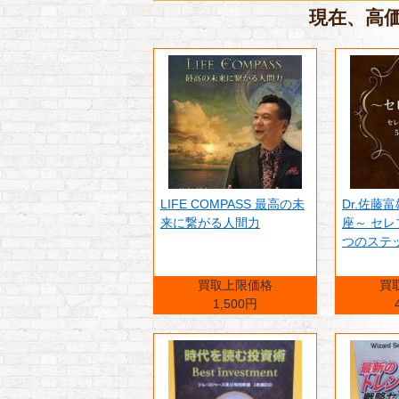
現在、高価
LIFE COMPASS 最高の未
Dr.佐藤
来に繋がる人間力
座～ セレ
つのステ
買取上限価格
買
1,500円