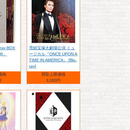
ray BOX
雪組宝塚大劇場公演 ミュ
MI」
ージカル『ONCE UPON A
TIME IN AMERICA』 [Blu-
ray]
価格
買取上限価格
円
3,000円