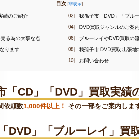
目次
[
非表示
]
実績のご紹介
我孫子市「DVD」「ブル
DVD買取ジャンルのご案
く売る為の大事な点
ブルーレイやDVD買取の
なります
我孫子市 DVD買取 出張地
お問い合わせ
市「CD」「DVD」買取実績
間依頼数
1,000件以上！
その一部をご案内しま
「DVD」「ブルーレイ」買