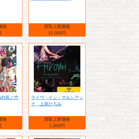
価格
買取上限価格
円
15,000円
DVD其ノ弐
ライヴ・イン・マルシアッ
ク 上原ひろみ
価格
買取上限価格
円
1,000円