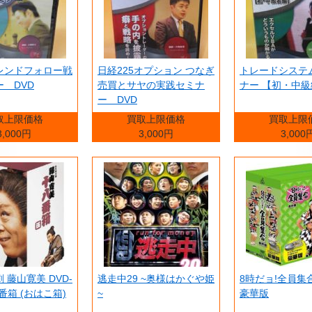
レンドフォロー戦
日経225オプション つなぎ
トレードシステ
 DVD
売買とサヤの実践セミナ
ナー 【初・中級
ー DVD
取上限価格
買取上限価格
買取上限
3,000円
3,000円
3,000
 藤山寛美 DVD-
逃走中29 ~奥様はかぐや姫
8時だョ!全員集
番箱 (おはこ箱)
~
豪華版