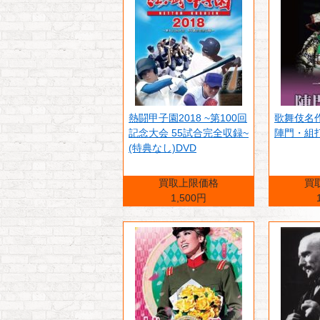
熱闘甲子園2018 ~第100回
歌舞伎名
記念大会 55試合完全収録~
陣門・組
(特典なし)DVD
買取上限価格
買
1,500円