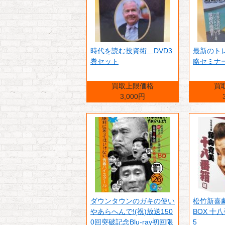
時代を読む投資術 DVD3
最新のト
巻セット
略セミナー
買取上限価格
買
3,000円
ダウンタウンのガキの使い
松竹新喜劇
やあらへんで!(祝)放送150
BOX 十八
0回突破記念Blu-ray初回限
5