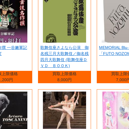
作撰 一谷嫩軍記
歌舞伎座さよなら公演 御
MEMORIAL Blu-
打
名残三月大歌舞伎／御名残
「FUTO NOZO
四月大歌舞伎 (歌舞伎座Ｄ
ＶＤ ＢＯＯＫ)
取上限価格
買取上限価格
買取上限
1,200円
8,000円
7,000