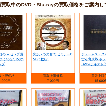
買取中のDVD・Blu-rayの買取価格をご案内
富雄の ～セレブ講
完訳 7つの習慣 セミナーD
ジェームス・ス
ブになるための5
VD(4枚組)
営者育成塾 ボッ
ップ
DVD&テキスト
取上限価格
買取上限価格
買取上限
4,000円
7,000円
15,00