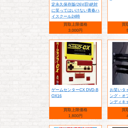
定永久保存版(26)(罰)絶対
に笑ってはいけない青春ハ
イスクール24時
買取上限価格
買
3,000円
ゲームセンターCX DVD-B
お笑いタイ
OX16
ング・オ
ンディキ
買取上限価格
買
1,800円