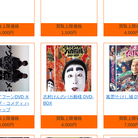
取上限価格
買取上限価格
買取上限
5,000円
1,500円
4,000
フーンDVD キ
志村けんのバカ殿様 DVD-
風雲!たけし城 
ブ・コメディ ハ
BOX
ャップ
取上限価格
買取上限価格
買取上限
4,000円
4,000円
7,000