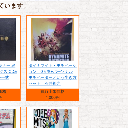
しています。
キナー 経
ダイナマイト・モチベーシ
クス CD&
ョン 0-6巻+パーソナル
等一式
モチベーターという生き方
セット 石井裕之
価格
買取上限価格
0円
4,000円