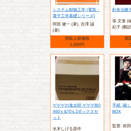
システム制御工学 (電気・
針灸治療
電子工学基礎シリーズ)
張 文進 (
阿部 健一 (著),‎ 吉澤 誠
紀子 (翻訳
(著)
買取上限価格
買
1,000円
ゲゲゲの鬼太郎 ゲゲゲBO
手紙 -殺し
X60’s &70’s 2ボックスセ
BOX
ット
監督: 前
水木しげる原作