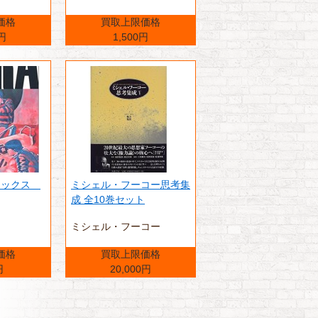
価格
買取上限価格
0円
1,500円
デラックス
ミシェル・フーコー思考集
成 全10巻セット
ミシェル・フーコー
価格
買取上限価格
円
20,000円