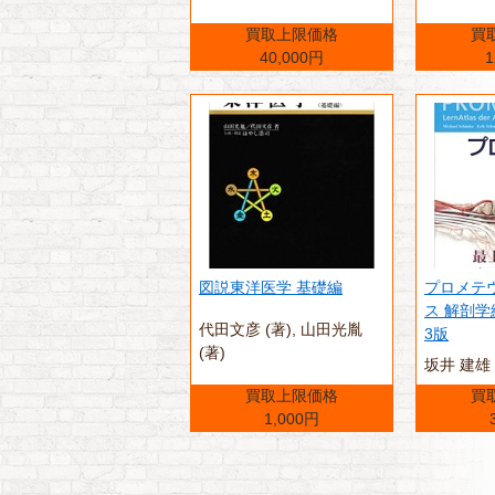
買取上限価格
買
40,000円
1
図説東洋医学 基礎編
プロメテ
ス 解剖学
代田文彦 (著),‎ 山田光胤
3版
(著)
坂井 建雄
買取上限価格
買
1,000円