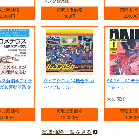
トン交響楽団
取上限価格
買取上限価格
買取上限
2,000円
400円
20,00
ウス解剖学アトラ
ダイアクロン 14機合体 ガ
AKIRA KC
総論/運動器系 第
ッツブロッカー
全巻セット
大友 克洋
取上限価格
買取上限価格
買取上限
3,000円
12,000円
1,200
買取価格一覧を見る