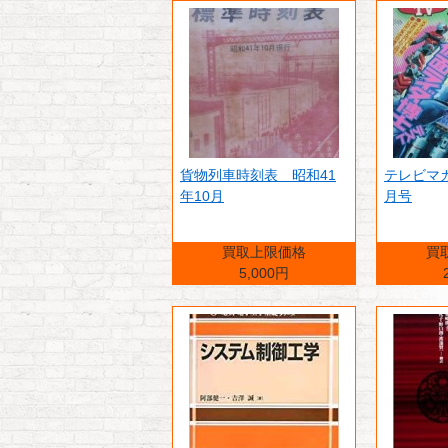
貨物列車時刻表 昭和41
テレビマガ
年10月
月号
買取上限価格
買
5,000円