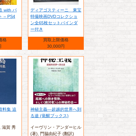
with パ
ディアゴスティーニ 東宝
– PS4
特撮映画DVDコレクショ
ン全65枚セットバインダ
ー付き
価格
買取上限価格
円
30,000円
資料集 追
神秘主義―超越的世界へ到
る途 (覚醒ブックス)
‎ 滋賀 秀
イーヴリン・アンダーヒル
(著),‎ 門脇由紀子 (翻訳)