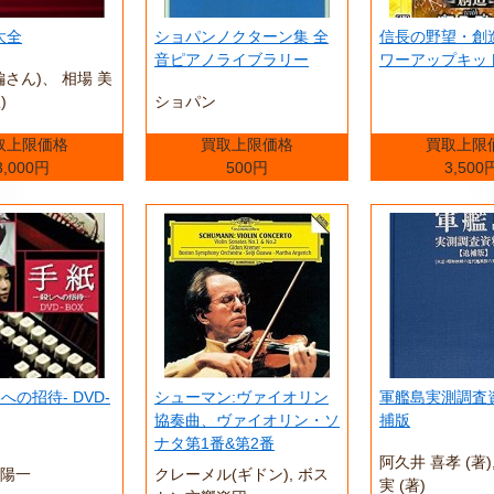
大全
ショパンノクターン集 全
信長の野望・創造 
音ピアノライブラリー
ワーアップキット 
編さん)、 相場 美
)
ショパン
取上限価格
買取上限価格
買取上限
3,000円
500円
3,500
への招待- DVD-
シューマン:ヴァイオリン
軍艦島実測調査
協奏曲、ヴァイオリン・ソ
捕版
ナタ第1番&第2番
阿久井 喜孝 (著),
田陽一
クレーメル(ギドン), ボス
実 (著)