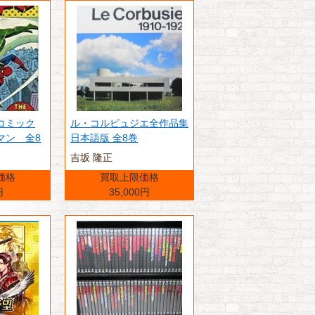
コミック
ル・コルビュジエ全作品集
マン 全8
日本語版 全8巻
吉坂 隆正
価格
買取上限価格
円
35,000円