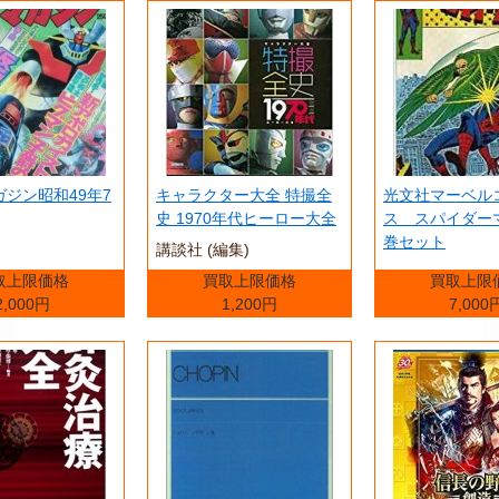
ジン昭和49年7
キャラクター大全 特撮全
光文社マーベル
史 1970年代ヒーロー大全
ス スパイダー
巻セット
講談社 (編集)
取上限価格
買取上限価格
買取上限
2,000円
1,200円
7,000