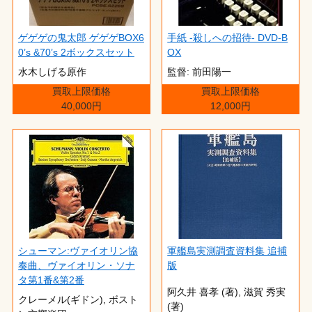
ゲゲゲの鬼太郎 ゲゲゲBOX6
手紙 -殺しへの招待- DVD-B
0’s &70’s 2ボックスセット
OX
水木しげる原作
監督: 前田陽一
買取上限価格
買取上限価格
40,000円
12,000円
シューマン:ヴァイオリン協
軍艦島実測調査資料集 追捕
奏曲、ヴァイオリン・ソナ
版
タ第1番&第2番
阿久井 喜孝 (著),‎ 滋賀 秀実
クレーメル(ギドン), ボスト
(著)