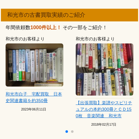
和光市の古書買取実績のご紹介
年間依頼数
1000件以上！
その一部をご紹介！
和光市のお客様より
和光市のお客様より
和光市白子 宅配買取 日本
史関連書籍を約350冊
【出張買取】楽譜やスピリチ
ュアルの本約300冊とＣＤ15
2023年06月11日
0枚 音楽関連 和光市
2018年02月17日