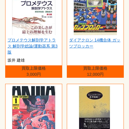
プロメテウス解剖学アトラ
ダイアクロン 14機合体 ガッ
ス 解剖学総論/運動器系 第3
ツブロッカー
版
坂井 建雄
買取上限価格
買取上限価格
3,000円
12,000円