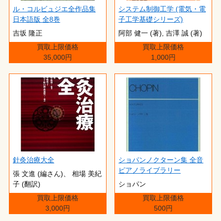
ル・コルビュジエ全作品集
システム制御工学 (電気・電
日本語版 全8巻
子工学基礎シリーズ)
吉坂 隆正
阿部 健一 (著),‎ 吉澤 誠 (著)
買取上限価格
買取上限価格
35,000円
1,000円
針灸治療大全
ショパンノクターン集 全音
ピアノライブラリー
張 文進 (編さん)、 相場 美紀
子 (翻訳)
ショパン
買取上限価格
買取上限価格
3,000円
500円