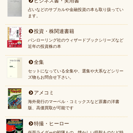
ビジネス書・実用書
占いなどのサブカルや金融投資の本も取り扱ってい
ます。
投資・株関連書籍
パンローリング社のウィザードブックシリーズなど
近年の投資株の本
全集
セットになっている全集や、選集や大系などシリー
ズ物もお問合せ下さい。
アメコミ
海外発行のマーベル・コミックスなど原書の洋書
版、高価買取が可能です
特撮・ヒーロー
仮面ライダーや戦隊もの、懐かしい怪獣ものなど特