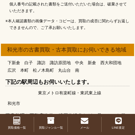
個人番号の記載された書類をご送付いただいた場合は、破棄させて
いただきます。
※本人確認書類の画像データ・コピーは、買取の成否に関わらずお返し
できませんので、ご了承お願いいたします。
和光市の古書買取・古本買取にお伺いできる地域
下新倉
白子
諏訪
諏訪原団地
中央
新倉
西大和団地
広沢
本町
松ノ木島町
丸山台
南
下記の駅周辺もお伺いいたします。
東京メトロ有楽町線
東武東上線
和光市
蔵書整理や不動産物件の残置物処分などで見つかった学
術書や医学書、専門書などは是非お気軽に当店にお問い
買取価格一覧
買取ジャンル一覧
メール
LINE査定
合わせ下さい。捨てようとした思っていた物が高い値段