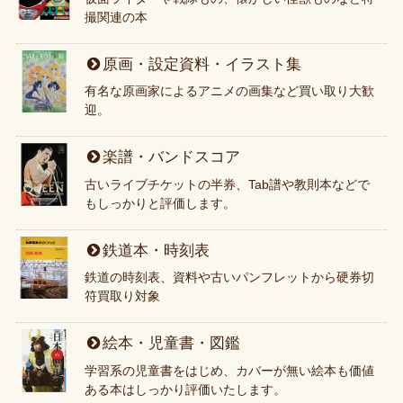
撮関連の本
原画・設定資料・イラスト集
有名な原画家によるアニメの画集など買い取り大歓
迎。
楽譜・バンドスコア
古いライブチケットの半券、Tab譜や教則本などで
もしっかりと評価します。
鉄道本・時刻表
鉄道の時刻表、資料や古いパンフレットから硬券切
符買取り対象
絵本・児童書・図鑑
学習系の児童書をはじめ、カバーが無い絵本も価値
ある本はしっかり評価いたします。