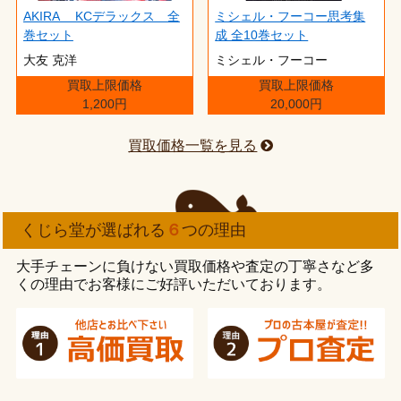
AKIRA KCデラックス 全
ミシェル・フーコー思考集
巻セット
成 全10巻セット
大友 克洋
ミシェル・フーコー
買取上限価格
買取上限価格
1,200円
20,000円
買取価格一覧を見る
くじら堂が選ばれる
６
つの理由
大手チェーンに負けない買取価格や査定の丁寧さなど多
くの理由でお客様にご好評いただいております。