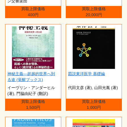
ン交響楽団
買取上限価格
買取上限価格
400円
20,000円
神秘主義―超越的世界へ到
図説東洋医学 基礎編
る途 (覚醒ブックス)
イーヴリン・アンダーヒル
代田文彦 (著),‎ 山田光胤 (著)
(著),‎ 門脇由紀子 (翻訳)
買取上限価格
買取上限価格
1,500円
1,000円