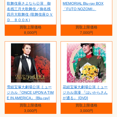
歌舞伎座さよなら公演 御
MEMORIAL Blu-ray BOX
名残三月大歌舞伎／御名残
「FUTO NOZOMI」
四月大歌舞伎 (歌舞伎座ＤＶ
Ｄ ＢＯＯＫ)
買取上限価格
買取上限価格
8,000円
7,000円
雪組宝塚大劇場公演 ミュー
花組宝塚大劇場公演 ミュー
ジカル『ONCE UPON A TIM
ジカル浪漫 『はいからさん
E IN AMERICA』 [Blu-ray]
が通る』 [DVD]
買取上限価格
買取上限価格
3,000円
3,000円