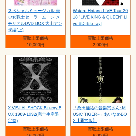
スペシャルミュージカル 美
Wataru Hatano LIVE Tour 20
少女戦士セーラームーン メ
18 “LIVE KING & QUEEN” Li
モリアルDVD-BOX 大山アン
ve BD [Blu-ray]
ザ編(上)
買取上限価格
買取上限価格
10,000円
2,000円
X VISUAL SHOCK Blu-ray B
「桑田佳祐の音楽寅さん~M
OX 1989-1992(完全生産限
USIC TIGER~」あいなめBO
定盤)
X【通常版】
買取上限価格
買取上限価格
16,000円
6,000円