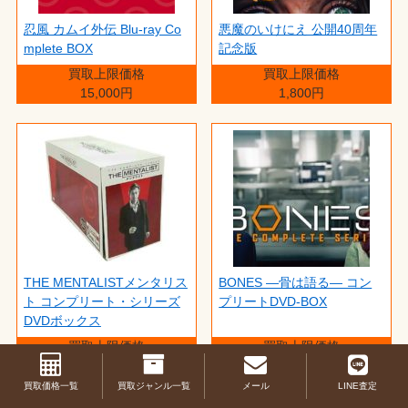
忍風 カムイ外伝 Blu-ray Co
悪魔のいけにえ 公開40周年
mplete BOX
記念版
買取上限価格
買取上限価格
15,000円
1,800円
THE MENTALISTメンタリス
BONES ―骨は語る― コン
ト コンプリート・シリーズ
プリートDVD-BOX
DVDボックス
買取上限価格
買取上限価格
15,000円
15,000円
買取価格一覧
買取ジャンル一覧
メール
LINE査定