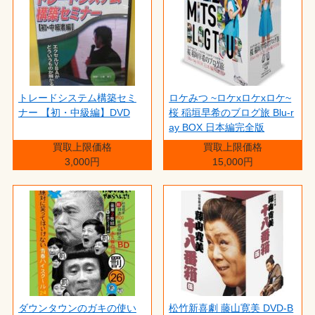
トレードシステム構築セミ
ロケみつ ~ロケxロケxロケ~
ナー 【初・中級編】DVD
桜 稲垣早希のブログ旅 Blu-r
ay BOX 日本編完全版
買取上限価格
買取上限価格
3,000円
15,000円
ダウンタウンのガキの使い
松竹新喜劇 藤山寛美 DVD-B