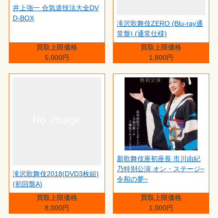
井上強一 合気道技法大全DV
D-BOX
滝沢歌舞伎ZERO (Blu-ray通
常盤) (通常仕様)
買取上限価格
買取上限価格
5,000円
1,800円
新歌舞伎座初座長 市川由紀
乃特別公演 オン・ステージ~
滝沢歌舞伎2018(DVD3枚組)
令和の夢~
(初回盤A)
買取上限価格
買取上限価格
8,000円
1,000円