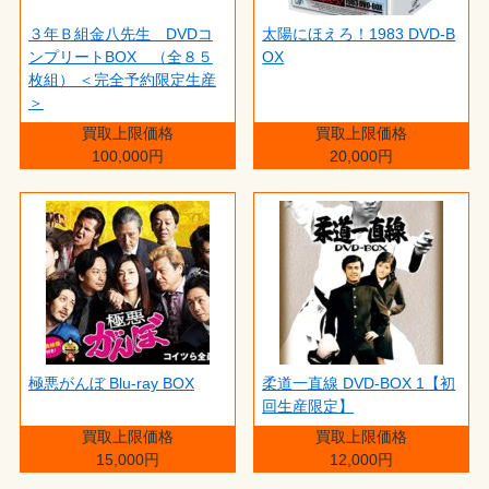
３年Ｂ組金八先生 DVDコ
太陽にほえろ！1983 DVD-B
ンプリートBOX （全８５
OX
枚組） ＜完全予約限定生産
＞
買取上限価格
買取上限価格
100,000円
20,000円
極悪がんぼ Blu-ray BOX
柔道一直線 DVD-BOX 1【初
回生産限定】
買取上限価格
買取上限価格
15,000円
12,000円