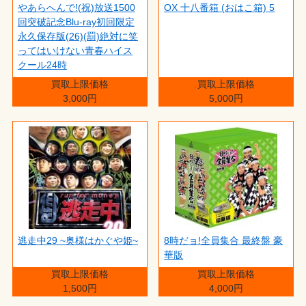
やあらへんで!(祝)放送1500
OX 十八番箱 (おはこ箱) 5
回突破記念Blu-ray初回限定
永久保存版(26)(罰)絶対に笑
ってはいけない青春ハイス
クール24時
買取上限価格
買取上限価格
3,000円
5,000円
逃走中29 ~奥様はかぐや姫~
8時だョ!全員集合 最終盤 豪
華版
買取上限価格
買取上限価格
1,500円
4,000円