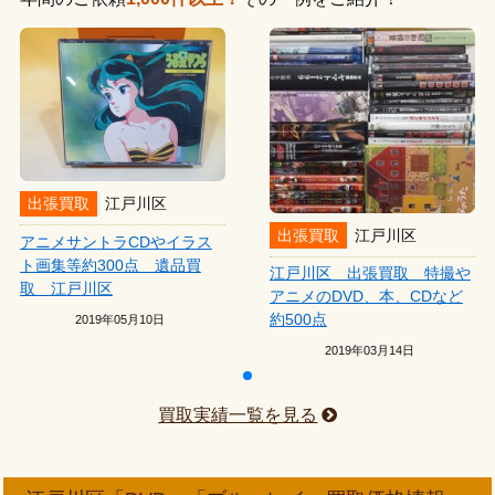
出張買取
江戸川区
出張買取
江戸川区
アニメサントラCDやイラス
ト画集等約300点 遺品買
江戸川区 出張買取 特撮や
取 江戸川区
アニメのDVD、本、CDなど
約500点
2019年05月10日
2019年03月14日
買取実績一覧を見る