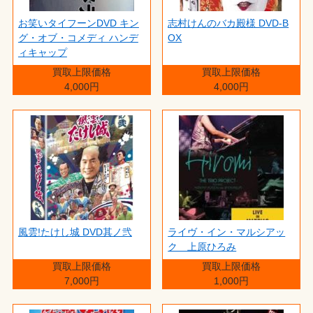
お笑いタイフーンDVD キン
志村けんのバカ殿様 DVD-B
グ・オブ・コメディ ハンデ
OX
ィキャップ
買取上限価格
買取上限価格
4,000円
4,000円
風雲!たけし城 DVD其ノ弐
ライヴ・イン・マルシアッ
ク 上原ひろみ
買取上限価格
買取上限価格
7,000円
1,000円