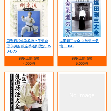
国際明武館剛柔流空手道連
塩田剛三大全 合気道の天
盟 沖縄伝統空手道剛柔流 DV
地 DVD
D-BOX
買取上限価格
買取上限価格
4,000円
5,000円