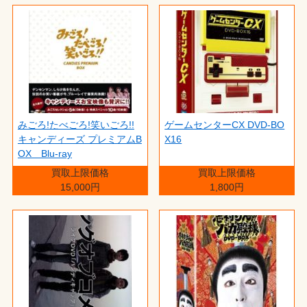
みごろ!たべごろ!笑いごろ!!
ゲームセンターCX DVD-BO
キャンディーズ プレミアムB
X16
OX Blu-ray
買取上限価格
買取上限価格
15,000円
1,800円