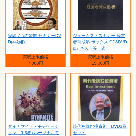
完訳 7つの習慣 セミナーDV
ジェームス・スキナー 経営
D(4枚組)
者育成塾 ボックス CD&DVD
&テキスト等一式
買取上限価格
買取上限価格
7,000円
15,000円
ダイナマイト・モチベーシ
時代を読む投資術 DVD3巻
ョン 0-6巻+パーソナルモ
セット