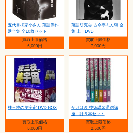
五代目柳家小さん 落語傑作
落語研究会 古今亭志ん朝 全
選全集 全10枚セット
集 上 DVD
買取上限価格
買取上限価格
6,000円
7,000円
桂三枝の笑宇宙 DVD-BOX
かけはぎ 技術講習通信講
座 計６本セット
買取上限価格
買取上限価格
5,000円
2,500円