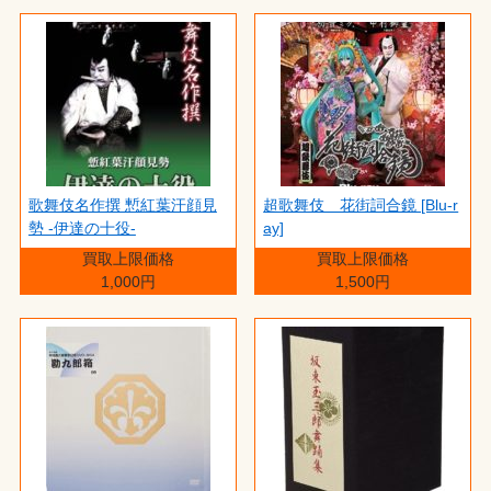
歌舞伎名作撰 慙紅葉汗顔見
超歌舞伎 花街詞合鏡 [Blu-r
勢 -伊達の十役-
ay]
買取上限価格
買取上限価格
1,000円
1,500円