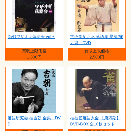
DVDワザオギ落語会 vol.6
古今亭菊之丞 落語集 景清/酢
豆腐 DVD
買取上限価格
買取上限価格
1,800円
2,500円
落語研究会 桂吉朝 全集 DV
桂枝雀落語大全 【第四期】
D
DVD-BOX 全10枚セット