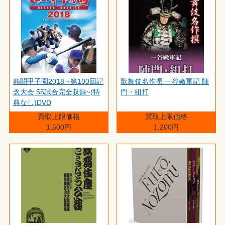
熱闘甲子園2018 ~第100回記
歌舞伎名作撰 一谷嫩軍記 陣
念大会 55試合完全収録~(特
門・組打
典なし)DVD
買取上限価格
買取上限価格
1,500円
1,200円