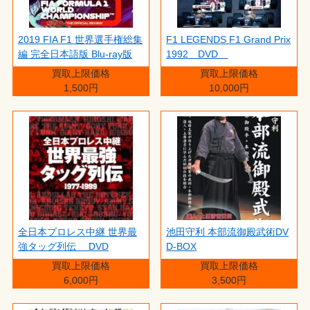
2019 FIA F1 世界選手権総集
F1 LEGENDS F1 Grand Prix
編 完全日本語版 Blu-ray版
1992 DVD
買取上限価格
買取上限価格
1,500円
10,000円
全日本プロレス中継 世界最
池田守利 本部流御殿武術DV
強タッグ列伝 DVD
D-BOX
買取上限価格
買取上限価格
6,000円
3,500円