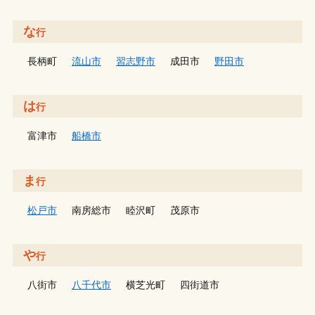
な
行
長柄町
流山市
習志野市
成田市
野田市
は
行
富津市
船橋市
ま
行
松戸市
南房総市
睦沢町
茂原市
や
行
八街市
八千代市
横芝光町
四街道市