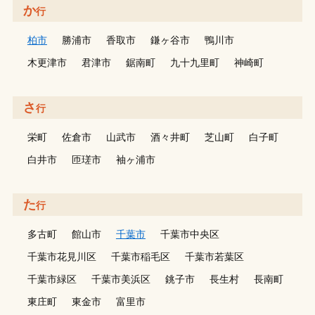
か
行
柏市
勝浦市
香取市
鎌ヶ谷市
鴨川市
木更津市
君津市
鋸南町
九十九里町
神崎町
さ
行
栄町
佐倉市
山武市
酒々井町
芝山町
白子町
白井市
匝瑳市
袖ヶ浦市
た
行
多古町
館山市
千葉市
千葉市中央区
千葉市花見川区
千葉市稲毛区
千葉市若葉区
千葉市緑区
千葉市美浜区
銚子市
長生村
長南町
東庄町
東金市
富里市