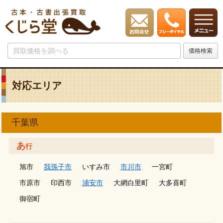
対応エリア
千葉県
あ
行
旭市
我孫子市
いすみ市
市川市
一宮町
市原市
印西市
浦安市
大網白里町
大多喜町
御宿町