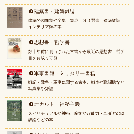
建築書・建築雑誌
建築の図面集や全集・集成、ＳＤ選書、建築雑誌、
インテリア類の本
思想書・哲学書
数十年前に刊行された古書から最近の思想書、哲学
書を買取り可能
軍事書籍・ミリタリー書籍
戦記・戦争・軍事に関する古本、戦車や戦闘機など
写真集や雑誌
オカルト・神秘主義
スピリチュアルや神秘、魔術や超能力・ユダヤの陰
謀論などの本