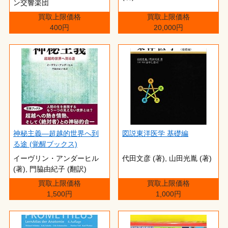
ン交響楽団
買取上限価格
買取上限価格
400円
20,000円
神秘主義―超越的世界へ到
図説東洋医学 基礎編
る途 (覚醒ブックス)
イーヴリン・アンダーヒル
代田文彦 (著),‎ 山田光胤 (著)
(著),‎ 門脇由紀子 (翻訳)
買取上限価格
買取上限価格
1,500円
1,000円