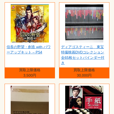
信長の野望・創造 with パワ
ディアゴスティーニ 東宝
ーアップキット – PS4
特撮映画DVDコレクション
全65枚セットバインダー付
き
買取上限価格
買取上限価格
3,500円
30,000円