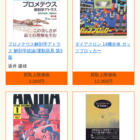
プロメテウス解剖学アトラ
ダイアクロン 14機合体 ガッ
ス 解剖学総論/運動器系 第3
ツブロッカー
版
坂井 建雄
買取上限価格
買取上限価格
3,000円
12,000円