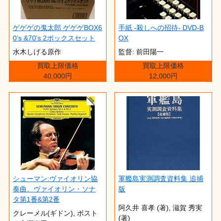
ゲゲゲの鬼太郎 ゲゲゲBOX6
手紙 -殺しへの招待- DVD-B
0’s &70’s 2ボックスセット
OX
水木しげる原作
監督: 前田陽一
買取上限価格
買取上限価格
40,000円
12,000円
シューマン:ヴァイオリン協
軍艦島実測調査資料集 追捕
奏曲、ヴァイオリン・ソナ
版
タ第1番&第2番
阿久井 喜孝 (著),‎ 滋賀 秀実
クレーメル(ギドン), ボスト
(著)