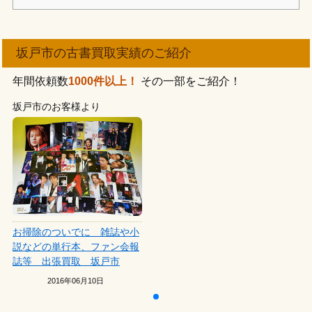
坂戸市の古書買取実績のご紹介
年間依頼数
1000件以上！
その一部をご紹介！
坂戸市のお客様より
お掃除のついでに 雑誌や小
説などの単行本、ファン会報
誌等 出張買取 坂戸市
2016年06月10日