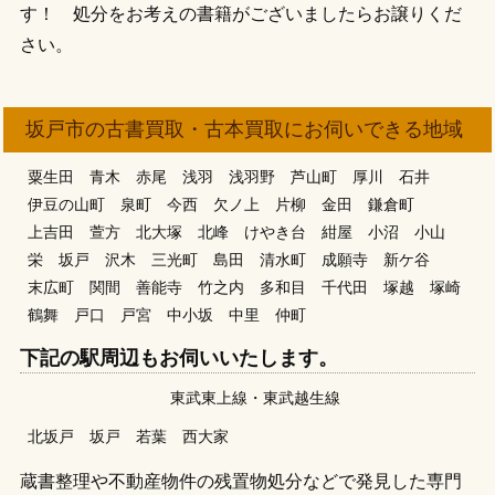
す！ 処分をお考えの書籍がございましたらお譲りくだ
さい。
坂戸市の古書買取・古本買取にお伺いできる地域
粟生田
青木
赤尾
浅羽
浅羽野
芦山町
厚川
石井
伊豆の山町
泉町
今西
欠ノ上
片柳
金田
鎌倉町
上吉田
萱方
北大塚
北峰
けやき台
紺屋
小沼
小山
栄
坂戸
沢木
三光町
島田
清水町
成願寺
新ケ谷
末広町
関間
善能寺
竹之内
多和目
千代田
塚越
塚崎
鶴舞
戸口
戸宮
中小坂
中里
仲町
下記の駅周辺もお伺いいたします。
東武東上線
東武越生線
北坂戸
坂戸
若葉
西大家
蔵書整理や不動産物件の残置物処分などで発見した専門