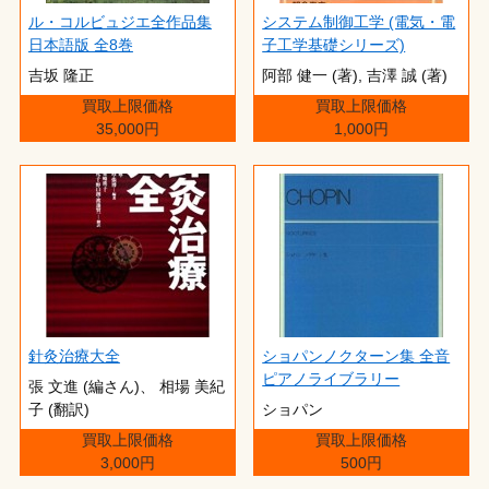
ル・コルビュジエ全作品集
システム制御工学 (電気・電
日本語版 全8巻
子工学基礎シリーズ)
吉坂 隆正
阿部 健一 (著),‎ 吉澤 誠 (著)
買取上限価格
買取上限価格
35,000円
1,000円
針灸治療大全
ショパンノクターン集 全音
ピアノライブラリー
張 文進 (編さん)、 相場 美紀
子 (翻訳)
ショパン
買取上限価格
買取上限価格
3,000円
500円