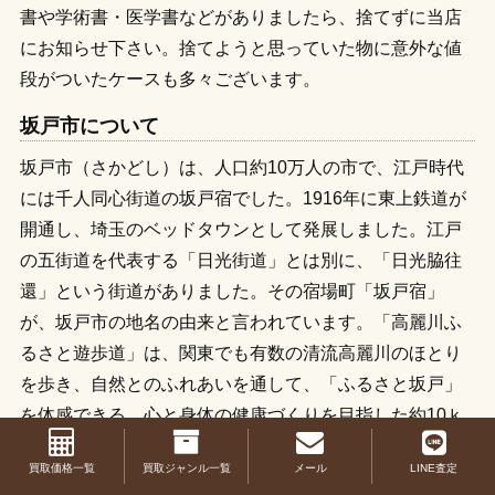
書や学術書・医学書などがありましたら、捨てずに当店
にお知らせ下さい。捨てようと思っていた物に意外な値
段がついたケースも多々ございます。
坂戸市について
坂戸市（さかどし）は、人口約10万人の市で、江戸時代
には千人同心街道の坂戸宿でした。1916年に東上鉄道が
開通し、埼玉のベッドタウンとして発展しました。江戸
の五街道を代表する「日光街道」とは別に、「日光脇往
還」という街道がありました。その宿場町「坂戸宿」
が、坂戸市の地名の由来と言われています。「高麗川ふ
るさと遊歩道」は、関東でも有数の清流高麗川のほとり
を歩き、自然とのふれあいを通して、「ふるさと坂戸」
を体感できる、心と身体の健康づくりを目指した約10ｋ
ｍの遊歩道です。見どころは、ゆったりと流れる高麗川
買取価格一覧
買取ジャンル一覧
メール
LINE査定
と緑豊かな自然を中心に、「四季折々の花が土手を彩る