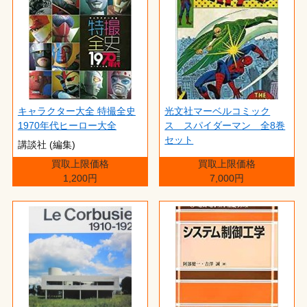
キャラクター大全 特撮全史
光文社マーベルコミック
1970年代ヒーロー大全
ス スパイダーマン 全8巻
セット
講談社 (編集)
買取上限価格
買取上限価格
1,200円
7,000円