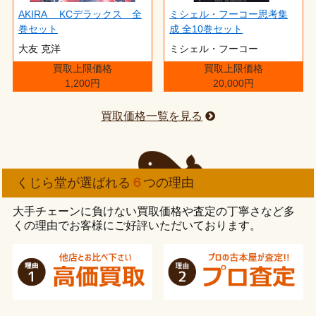
AKIRA KCデラックス 全
ミシェル・フーコー思考集
巻セット
成 全10巻セット
大友 克洋
ミシェル・フーコー
買取上限価格
買取上限価格
1,200円
20,000円
買取価格一覧を見る
くじら堂が選ばれる
６
つの理由
大手チェーンに負けない買取価格や査定の丁寧さなど多
くの理由でお客様にご好評いただいております。