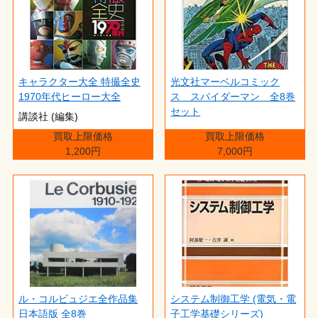
キャラクター大全 特撮全史
光文社マーベルコミック
1970年代ヒーロー大全
ス スパイダーマン 全8巻
セット
講談社 (編集)
買取上限価格
買取上限価格
1,200円
7,000円
ル・コルビュジエ全作品集
システム制御工学 (電気・電
日本語版 全8巻
子工学基礎シリーズ)