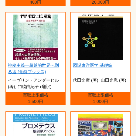
400円
20,000円
神秘主義―超越的世界へ到
図説東洋医学 基礎編
る途 (覚醒ブックス)
イーヴリン・アンダーヒル
代田文彦 (著),‎ 山田光胤 (著)
(著),‎ 門脇由紀子 (翻訳)
買取上限価格
買取上限価格
1,500円
1,000円