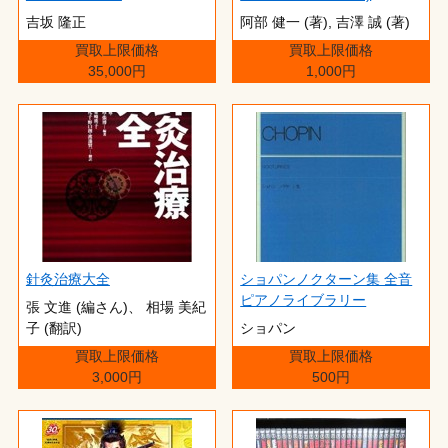
吉坂 隆正
阿部 健一 (著),‎ 吉澤 誠 (著)
買取上限価格
買取上限価格
35,000円
1,000円
針灸治療大全
ショパンノクターン集 全音
ピアノライブラリー
張 文進 (編さん)、 相場 美紀
子 (翻訳)
ショパン
買取上限価格
買取上限価格
3,000円
500円