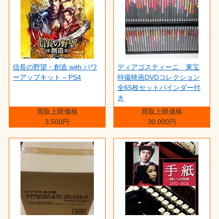
信長の野望・創造 with パワ
ディアゴスティーニ 東宝
ーアップキット – PS4
特撮映画DVDコレクション
全65枚セットバインダー付
き
買取上限価格
買取上限価格
3,500円
30,000円