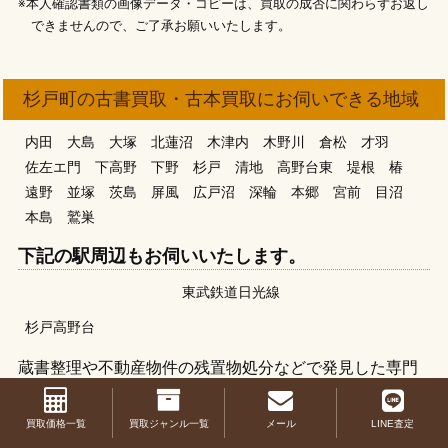
※本人確認書類の画像データ・コピーは、買取の成否に関わらずお返し
できませんので、ご了承お願いいたします。
杉戸町の古書買取・古本買取にお伺いできる地域
内田
大島
大塚
北蓮沼
木津内
木野川
倉松
才羽
佐左エ門
下高野
下野
杉戸
清地
高野台東
堤根
椿
遠野
並塚
茨島
屏風
広戸沼
深輪
本郷
宮前
目沼
本島
鷲巣
下記の駅周辺もお伺いいたします。
東武鉄道日光線
杉戸高野台
蔵書整理や不動産物件の残置物処分などで発見した専門
書や学術書・医学書などがありましたら、捨てずに当店
にお知らせ下さい。捨てようと思っていた物に意外な値
買取価格一覧
買取ジャンル一覧
メール
LINE査定