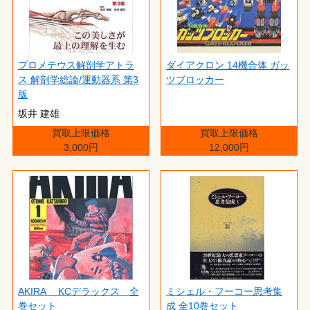
プロメテウス解剖学アトラ
ダイアクロン 14機合体 ガッ
ス 解剖学総論/運動器系 第3
ツブロッカー
版
坂井 建雄
買取上限価格
買取上限価格
3,000円
12,000円
AKIRA KCデラックス 全
ミシェル・フーコー思考集
巻セット
成 全10巻セット