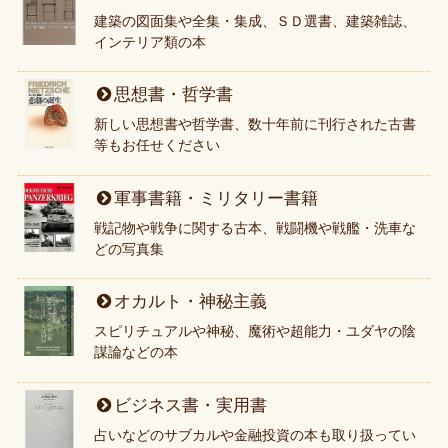
建築の図面集や全集・集成、ＳＤ選書、建築雑誌、
インテリア類の本
思想書・哲学書
新しい思想書や哲学書、数十年前に刊行された古書
等もお任せください
軍事書籍・ミリタリー書籍
戦記物や戦争に関する古本、戦闘機や戦艦・洗車な
どの写真集
オカルト・神秘主義
スピリチュアルや神秘、魔術や超能力・ユダヤの陰
謀論などの本
ビジネス書・実用書
占いなどのサブカルや金融投資の本も取り扱ってい