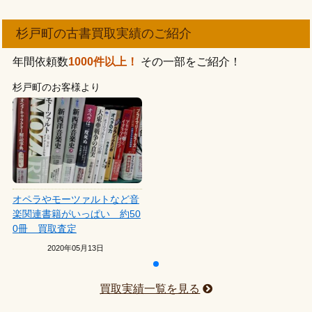
杉戸町の古書買取実績のご紹介
年間依頼数
1000件以上！
その一部をご紹介！
杉戸町のお客様より
オペラやモーツァルトなど音
楽関連書籍がいっぱい 約50
0冊 買取査定
2020年05月13日
買取実績一覧を見る