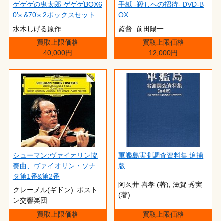
ゲゲゲの鬼太郎 ゲゲゲBOX6
手紙 -殺しへの招待- DVD-B
0’s &70’s 2ボックスセット
OX
水木しげる原作
監督: 前田陽一
買取上限価格
買取上限価格
40,000円
12,000円
シューマン:ヴァイオリン協
軍艦島実測調査資料集 追捕
奏曲、ヴァイオリン・ソナ
版
タ第1番&第2番
阿久井 喜孝 (著),‎ 滋賀 秀実
クレーメル(ギドン), ボスト
(著)
ン交響楽団
買取上限価格
買取上限価格