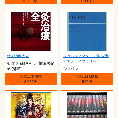
35,000円
1,000円
針灸治療大全
ショパンノクターン集 全音
ピアノライブラリー
張 文進 (編さん)、 相場 美紀
子 (翻訳)
ショパン
買取上限価格
買取上限価格
3,000円
500円