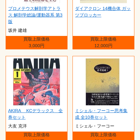
プロメテウス解剖学アトラ
ダイアクロン 14機合体 ガッ
ス 解剖学総論/運動器系 第3
ツブロッカー
版
坂井 建雄
買取上限価格
買取上限価格
3,000円
12,000円
AKIRA KCデラックス 全
ミシェル・フーコー思考集
巻セット
成 全10巻セット
大友 克洋
ミシェル・フーコー
買取上限価格
買取上限価格