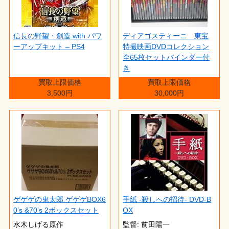
信長の野望・創造 with パワ
ディアゴスティーニ 東宝
ーアップキット – PS4
特撮映画DVDコレクション
全65枚セットバインダー付
き
買取上限価格
買取上限価格
3,500円
30,000円
ゲゲゲの鬼太郎 ゲゲゲBOX6
手紙 -殺しへの招待- DVD-B
0’s &70’s 2ボックスセット
OX
水木しげる原作
監督: 前田陽一