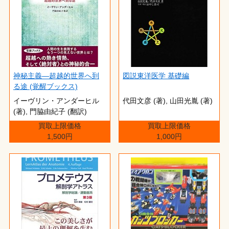
神秘主義―超越的世界へ到
図説東洋医学 基礎編
る途 (覚醒ブックス)
イーヴリン・アンダーヒル
代田文彦 (著),‎ 山田光胤 (著)
(著),‎ 門脇由紀子 (翻訳)
買取上限価格
買取上限価格
1,500円
1,000円