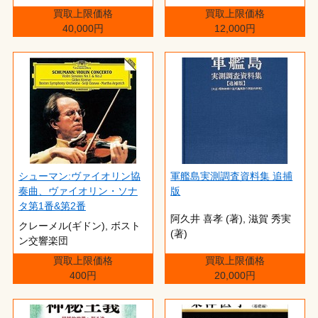
買取上限価格
買取上限価格
40,000円
12,000円
シューマン:ヴァイオリン協
軍艦島実測調査資料集 追捕
奏曲、ヴァイオリン・ソナ
版
タ第1番&第2番
阿久井 喜孝 (著),‎ 滋賀 秀実
クレーメル(ギドン), ボスト
(著)
ン交響楽団
買取上限価格
買取上限価格
400円
20,000円