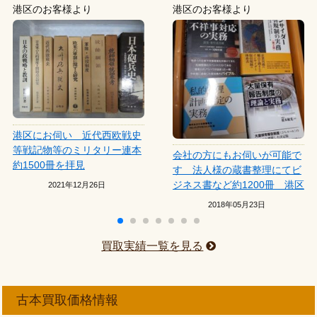
港区のお客様より
港区のお客様より
港区にお伺い 近代西欧戦史
等戦記物等のミリタリー連本
会社の方にもお伺いが可能で
約1500冊を拝見
す 法人様の蔵書整理にてビ
ジネス書など約1200冊 港区
2021年12月26日
2018年05月23日
買取実績一覧を見る
古本買取価格情報