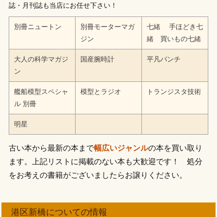
誌・月刊誌も当店にお任せ下さい！
別冊ニュートン
別冊モーターマガ
七緒 手ほどき七
ジン
緒 買いもの七緒
大人の科学マガジ
国産腕時計
平凡パンチ
ン
艦船模型スペシャ
模型とラジオ
トランジスタ技術
ル 別冊
明星
古い本から最新の本まで
幅広いジャンル
の本を買い取り
ます。上記リストに掲載のない本も大歓迎です！ 処分
をお考えの書籍がございましたらお譲りください。
港区新橋についての情報