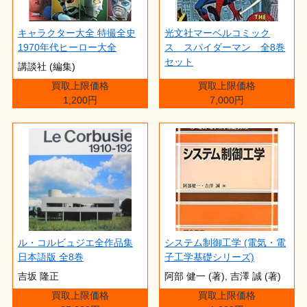
キャラクター大全 特撮全史
光文社マーベルコミック
1970年代ヒーロー大全
ス スパイダーマン 全8巻
セット
講談社 (編集)
買取上限価格
買取上限価格
1,200円
7,000円
ル・コルビュジエ全作品集
システム制御工学 (電気・電
日本語版 全8巻
子工学基礎シリーズ)
吉坂 隆正
阿部 健一 (著),‎ 吉澤 誠 (著)
買取上限価格
買取上限価格