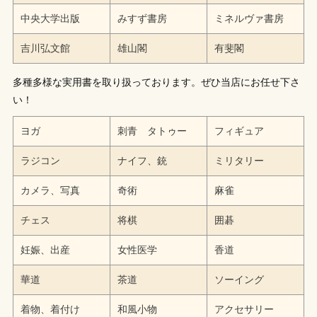
中央大学出版
みすず書房
ミネルヴァ書房
吉川弘文館
雄山閣
有斐閣
多種多様な実用書を取り扱っております。ぜひ当店にお任せ下さ
い！
ヨガ
刺青 タトゥー
フィギュア
ラジコン
ナイフ、銃
ミリタリー
カメラ、写真
奇術
麻雀
チェス
将棋
囲碁
妊娠、出産
女性医学
香道
華道
茶道
ソーイング
着物、着付け
和風小物
アクセサリー