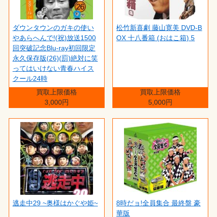
ダウンタウンのガキの使い
松竹新喜劇 藤山寛美 DVD-B
やあらへんで!(祝)放送1500
OX 十八番箱 (おはこ箱) 5
回突破記念Blu-ray初回限定
永久保存版(26)(罰)絶対に笑
ってはいけない青春ハイス
クール24時
買取上限価格
買取上限価格
3,000円
5,000円
逃走中29 ~奥様はかぐや姫~
8時だョ!全員集合 最終盤 豪
華版