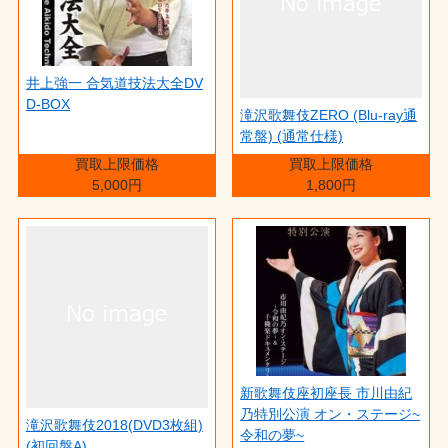
井上強一 合気道技法大全DV
D-BOX
滝沢歌舞伎ZERO (Blu-ray通
常盤) (通常仕様)
買取上限価格
買取上限価格
5,000円
1,800円
新歌舞伎座初座長 市川由紀
乃特別公演 オン・ステージ~
滝沢歌舞伎2018(DVD3枚組)
令和の夢~
(初回盤A)