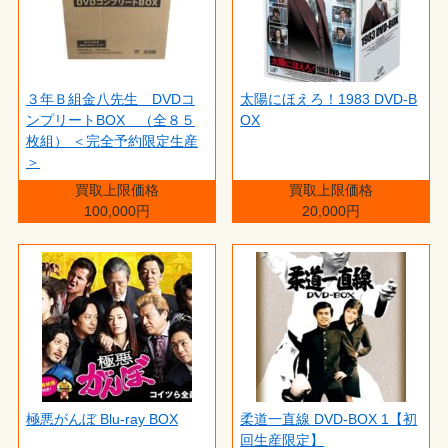
３年Ｂ組金八先生 DVDコ
太陽にほえろ！1983 DVD-B
ンプリートBOX （全８５
OX
枚組） ＜完全予約限定生産
＞
買取上限価格
買取上限価格
100,000円
20,000円
極悪がんぼ Blu-ray BOX
柔道一直線 DVD-BOX 1【初
回生産限定】