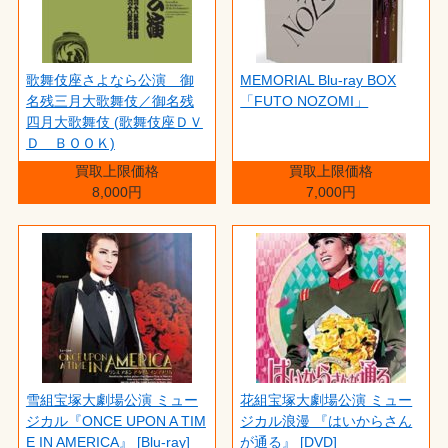
歌舞伎座さよなら公演 御
MEMORIAL Blu-ray BOX
名残三月大歌舞伎／御名残
「FUTO NOZOMI」
四月大歌舞伎 (歌舞伎座ＤＶ
Ｄ ＢＯＯＫ)
買取上限価格
買取上限価格
8,000円
7,000円
雪組宝塚大劇場公演 ミュー
花組宝塚大劇場公演 ミュー
ジカル『ONCE UPON A TIM
ジカル浪漫 『はいからさん
E IN AMERICA』 [Blu-ray]
が通る』 [DVD]