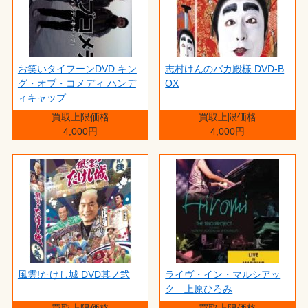
お笑いタイフーンDVD キン
志村けんのバカ殿様 DVD-B
グ・オブ・コメディ ハンデ
OX
ィキャップ
買取上限価格
買取上限価格
4,000円
4,000円
風雲!たけし城 DVD其ノ弐
ライヴ・イン・マルシアッ
ク 上原ひろみ
買取上限価格
買取上限価格