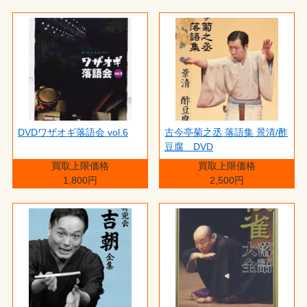
DVDワザオギ落語会 vol.6
古今亭菊之丞 落語集 景清/酢
豆腐 DVD
買取上限価格
買取上限価格
1,800円
2,500円