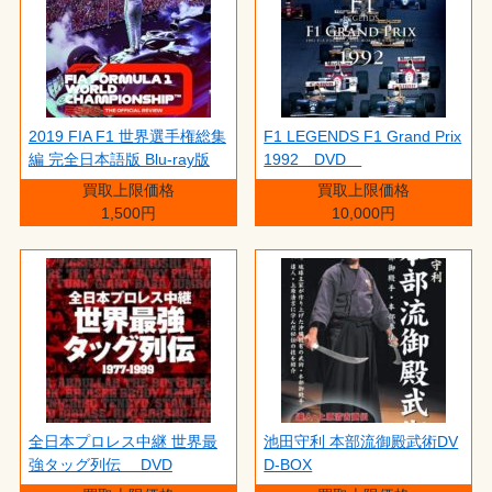
2019 FIA F1 世界選手権総集
F1 LEGENDS F1 Grand Prix
編 完全日本語版 Blu-ray版
1992 DVD
買取上限価格
買取上限価格
1,500円
10,000円
全日本プロレス中継 世界最
池田守利 本部流御殿武術DV
強タッグ列伝 DVD
D-BOX