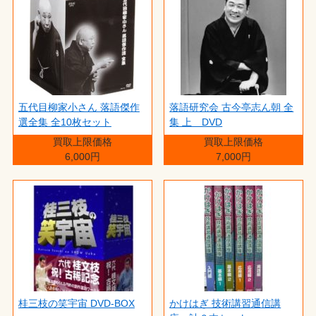
五代目柳家小さん 落語傑作
落語研究会 古今亭志ん朝 全
選全集 全10枚セット
集 上 DVD
買取上限価格
買取上限価格
6,000円
7,000円
桂三枝の笑宇宙 DVD-BOX
かけはぎ 技術講習通信講