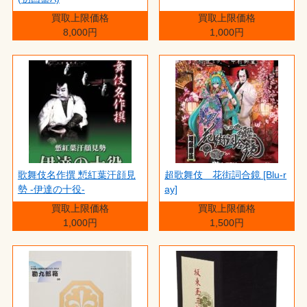
買取上限価格
買取上限価格
8,000円
1,000円
歌舞伎名作撰 慙紅葉汗顔見
超歌舞伎 花街詞合鏡 [Blu-r
勢 -伊達の十役-
ay]
買取上限価格
買取上限価格
1,000円
1,500円