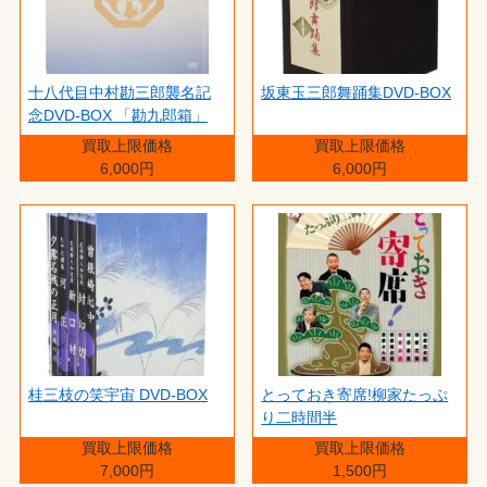
十八代目中村勘三郎襲名記
坂東玉三郎舞踊集DVD-BOX
念DVD-BOX 「勘九郎箱」
買取上限価格
買取上限価格
6,000円
6,000円
桂三枝の笑宇宙 DVD-BOX
とっておき寄席!柳家たっぷ
り二時間半
買取上限価格
買取上限価格
7,000円
1,500円