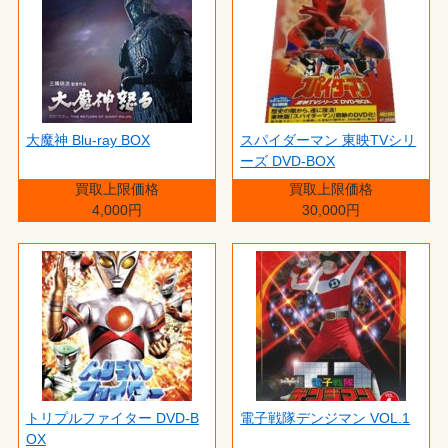
大魔神 Blu-ray BOX
スパイダーマン 東映TVシリ
ーズ DVD-BOX
買取上限価格
買取上限価格
4,000円
30,000円
トリプルファイター DVD-B
電子戦隊デンジマン VOL.1
OX