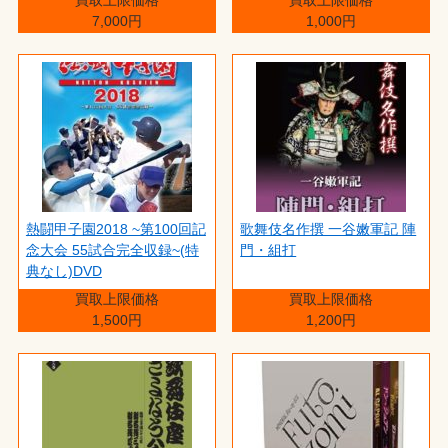
7,000円
1,000円
熱闘甲子園2018 ~第100回記
歌舞伎名作撰 一谷嫩軍記 陣
念大会 55試合完全収録~(特
門・組打
典なし)DVD
買取上限価格
買取上限価格
1,500円
1,200円