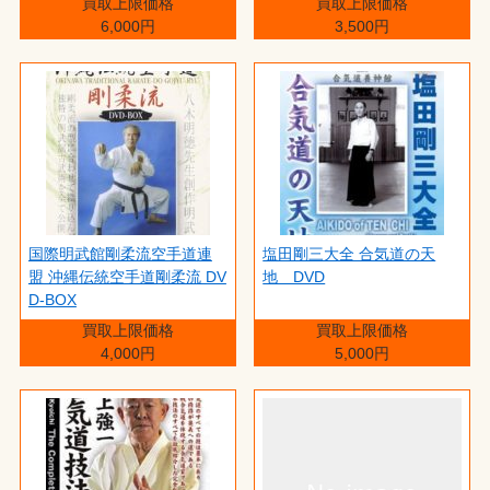
買取上限価格
買取上限価格
6,000円
3,500円
国際明武館剛柔流空手道連
塩田剛三大全 合気道の天
盟 沖縄伝統空手道剛柔流 DV
地 DVD
D-BOX
買取上限価格
買取上限価格
4,000円
5,000円