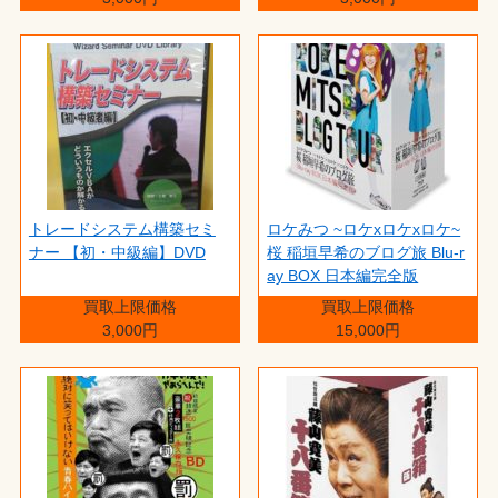
トレードシステム構築セミ
ロケみつ ~ロケxロケxロケ~
ナー 【初・中級編】DVD
桜 稲垣早希のブログ旅 Blu-r
ay BOX 日本編完全版
買取上限価格
買取上限価格
3,000円
15,000円