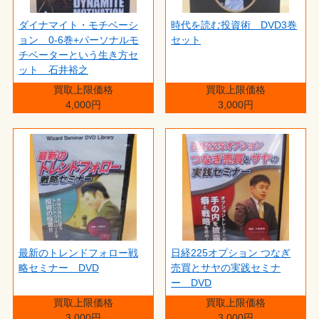
ダイナマイト・モチベーシ
時代を読む投資術 DVD3巻
ョン 0-6巻+パーソナルモ
セット
チベーターという生き方セ
ット 石井裕之
買取上限価格
買取上限価格
4,000円
3,000円
最新のトレンドフォロー戦
日経225オプション つなぎ
略セミナー DVD
売買とサヤの実践セミナ
ー DVD
買取上限価格
買取上限価格
3,000円
3,000円