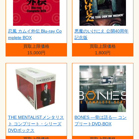
忍風 カムイ外伝 Blu-ray Co
悪魔のいけにえ 公開40周年
mplete BOX
記念版
買取上限価格
買取上限価格
15,000円
1,800円
THE MENTALISTメンタリス
BONES ―骨は語る― コン
ト コンプリート・シリーズ
プリートDVD-BOX
DVDボックス
買取上限価格
買取上限価格