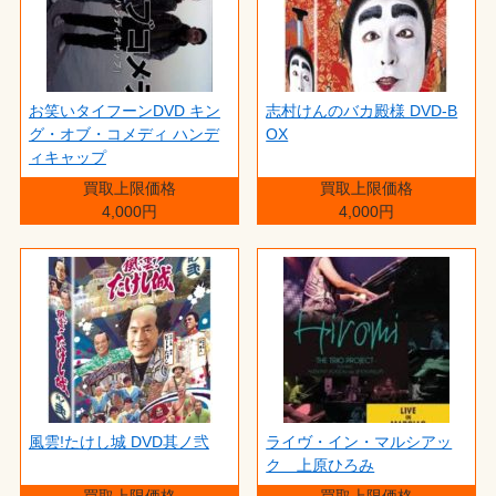
お笑いタイフーンDVD キン
志村けんのバカ殿様 DVD-B
グ・オブ・コメディ ハンデ
OX
ィキャップ
買取上限価格
買取上限価格
4,000円
4,000円
風雲!たけし城 DVD其ノ弐
ライヴ・イン・マルシアッ
ク 上原ひろみ
買取上限価格
買取上限価格