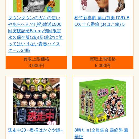
ダウンタウンのガキの使い
松竹新喜劇 藤山寛美 DVD-B
やあらへんで!(祝)放送1500
OX 十八番箱 (おはこ箱) 5
回突破記念Blu-ray初回限定
永久保存版(26)(罰)絶対に笑
ってはいけない青春ハイス
クール24時
買取上限価格
買取上限価格
3,000円
5,000円
逃走中29 ~奥様はかぐや姫~
8時だョ!全員集合 最終盤 豪
華版