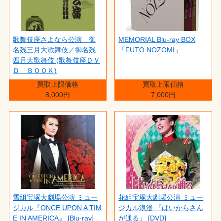
歌舞伎座さよなら公演 御
MEMORIAL Blu-ray BOX
名残三月大歌舞伎／御名残
「FUTO NOZOMI」
四月大歌舞伎 (歌舞伎座ＤＶ
Ｄ ＢＯＯＫ)
買取上限価格
買取上限価格
8,000円
7,000円
雪組宝塚大劇場公演 ミュー
花組宝塚大劇場公演 ミュー
ジカル『ONCE UPON A TIM
ジカル浪漫 『はいからさん
E IN AMERICA』 [Blu-ray]
が通る』 [DVD]