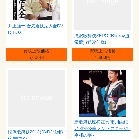
井上強一 合気道技法大全DV
D-BOX
滝沢歌舞伎ZERO (Blu-ray通
常盤) (通常仕様)
買取上限価格
買取上限価格
5,000円
1,800円
新歌舞伎座初座長 市川由紀
乃特別公演 オン・ステージ~
滝沢歌舞伎2018(DVD3枚組)
令和の夢~
(初回盤A)