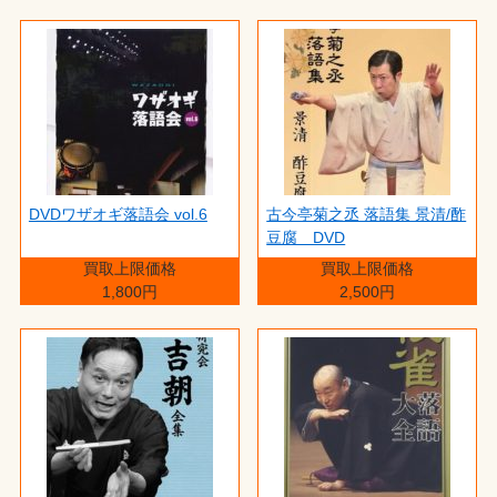
DVDワザオギ落語会 vol.6
古今亭菊之丞 落語集 景清/酢
豆腐 DVD
買取上限価格
買取上限価格
1,800円
2,500円