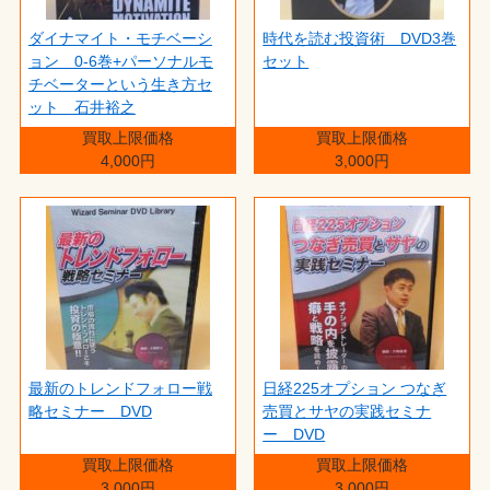
ダイナマイト・モチベーシ
時代を読む投資術 DVD3巻
ョン 0-6巻+パーソナルモ
セット
チベーターという生き方セ
ット 石井裕之
買取上限価格
買取上限価格
4,000円
3,000円
最新のトレンドフォロー戦
日経225オプション つなぎ
略セミナー DVD
売買とサヤの実践セミナ
ー DVD
買取上限価格
買取上限価格
3,000円
3,000円