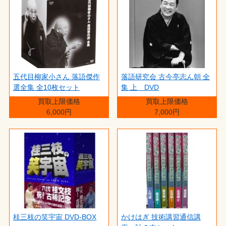
五代目柳家小さん 落語傑作
落語研究会 古今亭志ん朝 全
選全集 全10枚セット
集 上 DVD
買取上限価格
買取上限価格
6,000円
7,000円
桂三枝の笑宇宙 DVD-BOX
かけはぎ 技術講習通信講