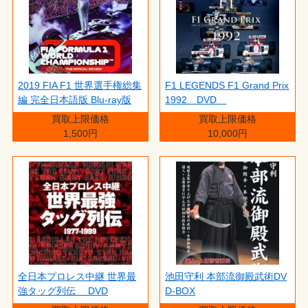
2019 FIA F1 世界選手権総集
F1 LEGENDS F1 Grand Prix
編 完全日本語版 Blu-ray版
1992 DVD
買取上限価格
買取上限価格
1,500円
10,000円
全日本プロレス中継 世界最
池田守利 本部流御殿武術DV
強タッグ列伝 DVD
D-BOX