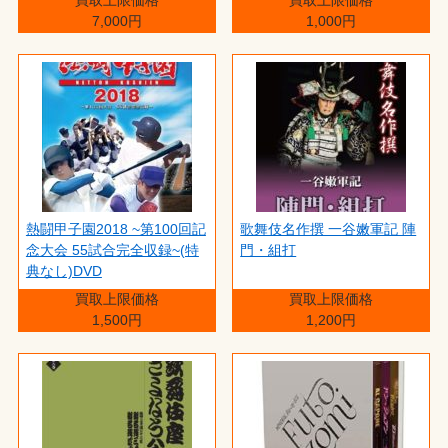
7,000円
1,000円
熱闘甲子園2018 ~第100回記
歌舞伎名作撰 一谷嫩軍記 陣
念大会 55試合完全収録~(特
門・組打
典なし)DVD
買取上限価格
買取上限価格
1,500円
1,200円