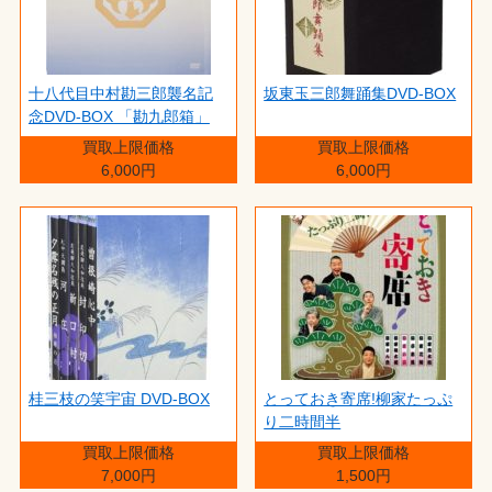
十八代目中村勘三郎襲名記
坂東玉三郎舞踊集DVD-BOX
念DVD-BOX 「勘九郎箱」
買取上限価格
買取上限価格
6,000円
6,000円
桂三枝の笑宇宙 DVD-BOX
とっておき寄席!柳家たっぷ
り二時間半
買取上限価格
買取上限価格
7,000円
1,500円