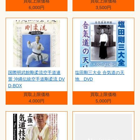
買取上限価格
買取上限価格
6,000円
3,500円
国際明武館剛柔流空手道連
塩田剛三大全 合気道の天
盟 沖縄伝統空手道剛柔流 DV
地 DVD
D-BOX
買取上限価格
買取上限価格
4,000円
5,000円