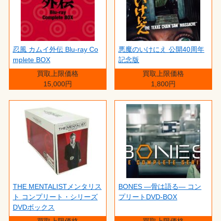
忍風 カムイ外伝 Blu-ray Co
悪魔のいけにえ 公開40周年
mplete BOX
記念版
買取上限価格
買取上限価格
15,000円
1,800円
THE MENTALISTメンタリス
BONES ―骨は語る― コン
ト コンプリート・シリーズ
プリートDVD-BOX
DVDボックス
買取上限価格
買取上限価格