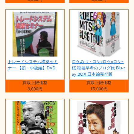
トレードシステム構築セミ
ロケみつ ~ロケxロケxロケ~
ナー 【初・中級編】DVD
桜 稲垣早希のブログ旅 Blu-r
ay BOX 日本編完全版
買取上限価格
買取上限価格
3,000円
15,000円