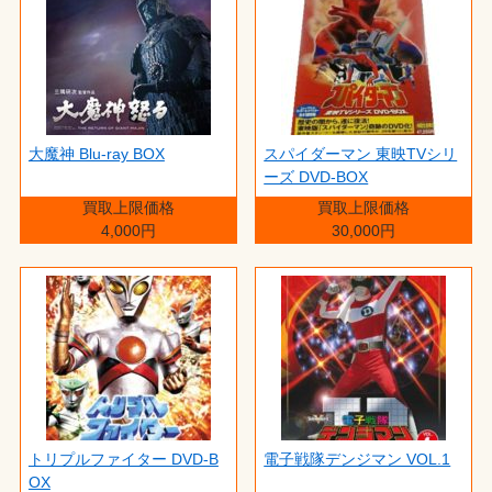
大魔神 Blu-ray BOX
スパイダーマン 東映TVシリ
ーズ DVD-BOX
買取上限価格
買取上限価格
4,000円
30,000円
トリプルファイター DVD-B
電子戦隊デンジマン VOL.1
OX