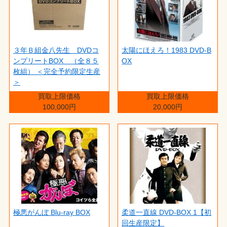
３年Ｂ組金八先生 DVDコ
太陽にほえろ！1983 DVD-B
ンプリートBOX （全８５
OX
枚組） ＜完全予約限定生産
＞
買取上限価格
買取上限価格
100,000円
20,000円
極悪がんぼ Blu-ray BOX
柔道一直線 DVD-BOX 1【初
回生産限定】