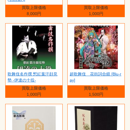
買取上限価格
買取上限価格
8,000円
1,000円
歌舞伎名作撰 慙紅葉汗顔見
超歌舞伎 花街詞合鏡 [Blu-r
勢 -伊達の十役-
ay]
買取上限価格
買取上限価格
1,000円
1,500円