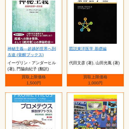
神秘主義―超越的世界へ到
図説東洋医学 基礎編
る途 (覚醒ブックス)
イーヴリン・アンダーヒル
代田文彦 (著),‎ 山田光胤 (著)
(著),‎ 門脇由紀子 (翻訳)
買取上限価格
買取上限価格
1,500円
1,000円