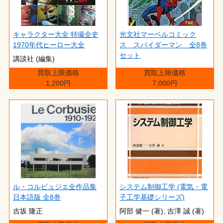
キャラクター大全 特撮全史
光文社マーベルコミック
1970年代ヒーロー大全
ス スパイダーマン 全8巻
セット
講談社 (編集)
買取上限価格
買取上限価格
1,200円
7,000円
ル・コルビュジエ全作品集
システム制御工学 (電気・電
日本語版 全8巻
子工学基礎シリーズ)
吉坂 隆正
阿部 健一 (著),‎ 吉澤 誠 (著)