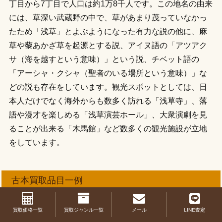
丁目から7丁目で人口は約1万8千人です。この地名の由来
には、草深い武蔵野の中で、草があまり茂っていなかっ
たため「浅草」とよぶようになった有力な説の他に、麻
草や藜あかざ草を起源とする説、アイヌ語の「アツアク
サ（海を越すという意味）」という説、チベット語の
「アーシャ・クシャ（聖者のいる場所という意味）」な
どの説も存在をしています。観光スポットとしては、日
本人だけでなく海外からも数多く訪れる「浅草寺」、落
語や漫才を楽しめる「浅草演芸ホール」、大衆演劇を見
ることが出来る「木馬館」など数多くの観光施設が立地
をしています。
古本買取品目一例
古い本から最新の本まで
幅広いジャンル
に対応します！
買取価格一覧
買取ジャンル一覧
メール
LINE査定
チェーン店やネット古書店では取り扱いが難しいと思われるジャ