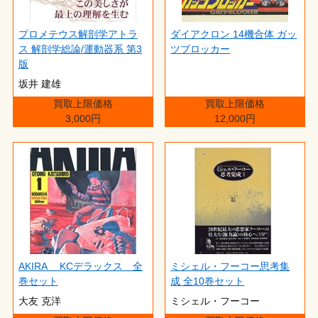
プロメテウス解剖学アトラ
ダイアクロン 14機合体 ガッ
ス 解剖学総論/運動器系 第3
ツブロッカー
版
坂井 建雄
買取上限価格
買取上限価格
3,000円
12,000円
AKIRA KCデラックス 全
ミシェル・フーコー思考集
巻セット
成 全10巻セット
大友 克洋
ミシェル・フーコー