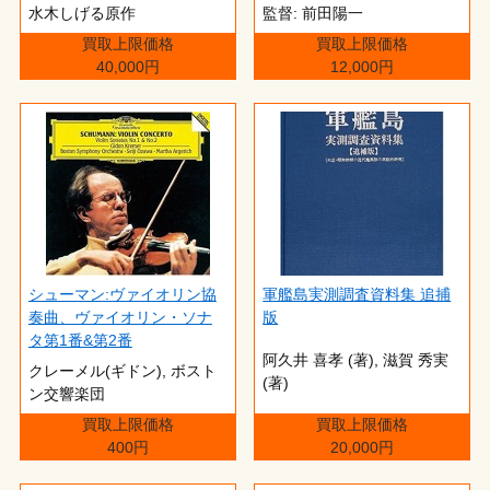
水木しげる原作
監督: 前田陽一
買取上限価格
買取上限価格
40,000円
12,000円
シューマン:ヴァイオリン協
軍艦島実測調査資料集 追捕
奏曲、ヴァイオリン・ソナ
版
タ第1番&第2番
阿久井 喜孝 (著),‎ 滋賀 秀実
クレーメル(ギドン), ボスト
(著)
ン交響楽団
買取上限価格
買取上限価格
400円
20,000円