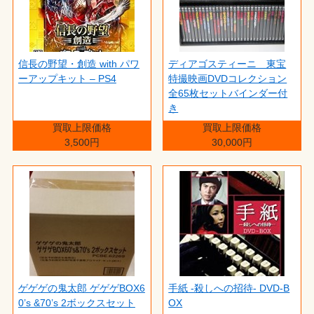
信長の野望・創造 with パワ
ディアゴスティーニ 東宝
ーアップキット – PS4
特撮映画DVDコレクション
全65枚セットバインダー付
き
買取上限価格
買取上限価格
3,500円
30,000円
ゲゲゲの鬼太郎 ゲゲゲBOX6
手紙 -殺しへの招待- DVD-B
0’s &70’s 2ボックスセット
OX