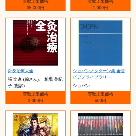
買取上限価格
買取上限価格
35,000円
1,000円
針灸治療大全
ショパンノクターン集 全音
ピアノライブラリー
張 文進 (編さん)、 相場 美紀
子 (翻訳)
ショパン
買取上限価格
買取上限価格
3,000円
500円