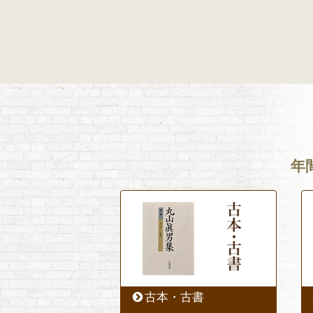
年
古本・古書