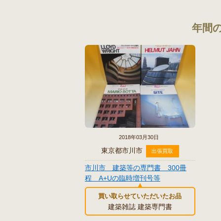
年間の
2018年03月30日
東京都市川市
出張買取
市川市 建築等の専門書 300冊
程 A+Uの臨時増刊号等
買い取らせていただいたお品
建築雑誌 建築専門書