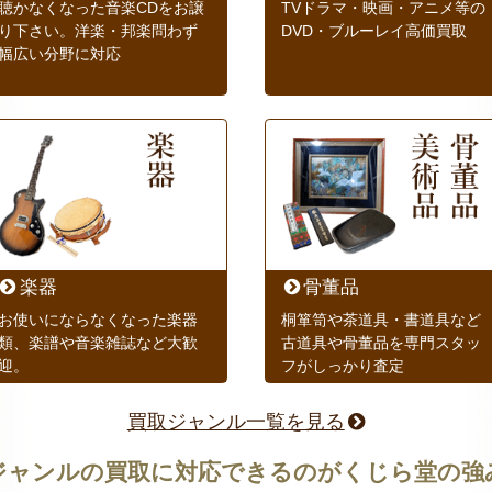
聴かなくなった音楽CDをお譲
TVドラマ・映画・アニメ等の
り下さい。洋楽・邦楽問わず
DVD・ブルーレイ高価買取
幅広い分野に対応
楽器
骨董品
お使いにならなくなった楽器
桐箪笥や茶道具・書道具など
類、楽譜や音楽雑誌など大歓
古道具や骨董品を専門スタッ
迎。
フがしっかり査定
買取ジャンル一覧を見る
ジャンルの買取に対応できるのがくじら堂の強