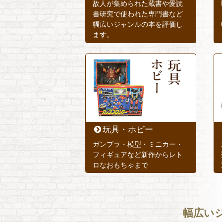
故人が集められた蔵書や愛読
書研究で使われた専門書など
幅広いジャンルの本を評価し
ます。
玩具・ホビー
ガンプラ・模型・ミニカー・
フィギュアなど新作からレト
ロなおもちゃまで
幅広い