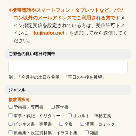
※携帯電話やスマートフォン・タブレットなど、パソ
コン以外のメールアドレスでご利用される方で
ドメ
イン指定受信を設定されている方は、受信許可ドメ
インに 「
kujiradou.net
」を追加してから送信してく
ださい。
ご都合の良い曜日
時間帯
例：「今月中の土日を希望」「平日の午後を希望」
ジャンル
複数選択可
学術書・専門書
医学書
軍事・戦記・ミリタリー
オカルト・神秘主義
ビジネス書・実用書
全集
漫画・コミック
原画集・設定資料集・イラスト集
雑誌