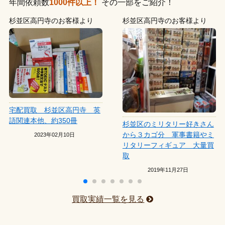
年間依頼数
1000件以上！
その一部をご紹介！
杉並区高円寺のお客様より
杉並区高円寺のお客様より
宅配買取 杉並区高円寺 英
語関連本他、約350冊
杉並区のミリタリー好きさん
から３カゴ分 軍事書籍やミ
2023年02月10日
リタリーフィギュア 大量買
取
2019年11月27日
買取実績一覧を見る