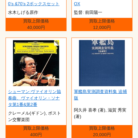
0’s &70’s 2ボックスセット
OX
水木しげる原作
監督: 前田陽一
買取上限価格
買取上限価格
40,000円
12,000円
シューマン:ヴァイオリン協
軍艦島実測調査資料集 追捕
奏曲、ヴァイオリン・ソナ
版
タ第1番&第2番
阿久井 喜孝 (著),‎ 滋賀 秀実
クレーメル(ギドン), ボスト
(著)
ン交響楽団
買取上限価格
買取上限価格
400円
20,000円