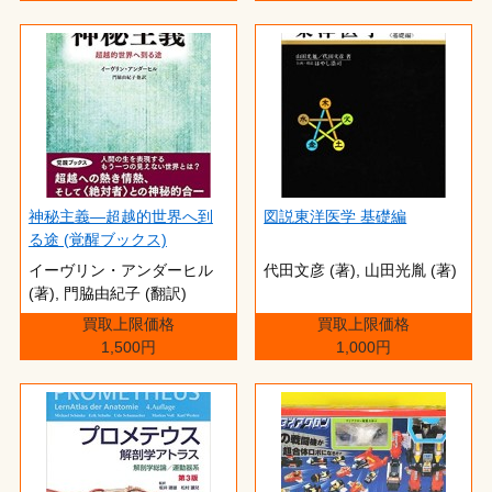
神秘主義―超越的世界へ到
図説東洋医学 基礎編
る途 (覚醒ブックス)
イーヴリン・アンダーヒル
代田文彦 (著),‎ 山田光胤 (著)
(著),‎ 門脇由紀子 (翻訳)
買取上限価格
買取上限価格
1,500円
1,000円