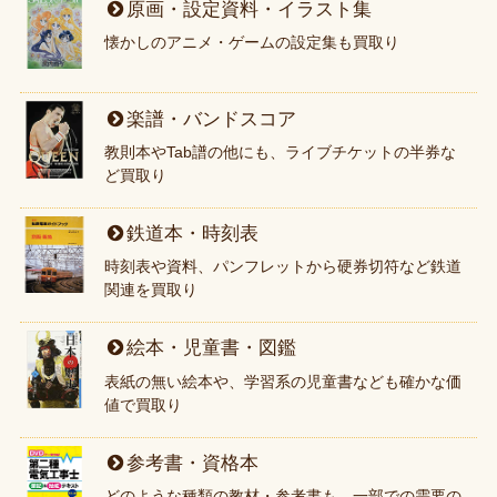
原画・設定資料・イラスト集
懐かしのアニメ・ゲームの設定集も買取り
楽譜・バンドスコア
教則本やTab譜の他にも、ライブチケットの半券な
ど買取り
鉄道本・時刻表
時刻表や資料、パンフレットから硬券切符など鉄道
関連を買取り
絵本・児童書・図鑑
表紙の無い絵本や、学習系の児童書なども確かな価
値で買取り
参考書・資格本
どのような種類の教材・参考書も、一部での需要の