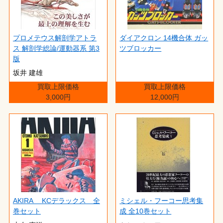
プロメテウス解剖学アトラ
ダイアクロン 14機合体 ガッ
ス 解剖学総論/運動器系 第3
ツブロッカー
版
坂井 建雄
買取上限価格
買取上限価格
3,000円
12,000円
AKIRA KCデラックス 全
ミシェル・フーコー思考集
巻セット
成 全10巻セット