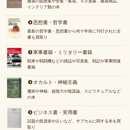
建築の図面集や全集・集成、ＳＤ選書、建築雑誌、
インテリア類の本
思想書・哲学書
最新の哲学書・思想書から何十年前に刊行された古
書も買取り
軍事書籍・ミリタリー書籍
戦車や戦闘機などの雑誌や写真集、戦記や軍事関連
書籍
オカルト・神秘主義
魔術や神秘、超能力や陰謀論、スピリチュアルなど
の本
ビジネス書・実用書
話題の投資術や占いなど、サブカルに関する本を買
取り