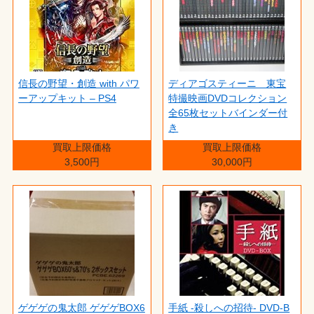
信長の野望・創造 with パワ
ディアゴスティーニ 東宝
ーアップキット – PS4
特撮映画DVDコレクション
全65枚セットバインダー付
き
買取上限価格
買取上限価格
3,500円
30,000円
ゲゲゲの鬼太郎 ゲゲゲBOX6
手紙 -殺しへの招待- DVD-B