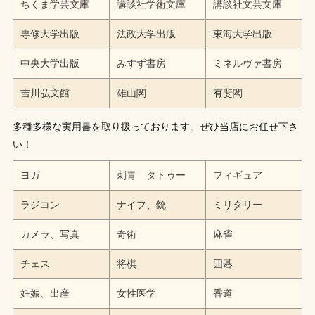
ちくま学芸文庫
講談社学術文庫
講談社文芸文庫
専修大学出版
法政大学出版
東海大学出版
中央大学出版
みすず書房
ミネルヴァ書房
吉川弘文館
雄山閣
有斐閣
多種多様な実用書を取り扱っております。ぜひ当店にお任せ下さ
い！
ヨガ
刺青 タトゥー
フィギュア
ラジコン
ナイフ、銃
ミリタリー
カメラ、写真
奇術
麻雀
チェス
将棋
囲碁
妊娠、出産
女性医学
香道