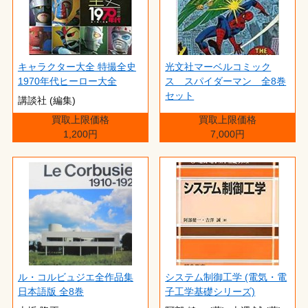
キャラクター大全 特撮全史
光文社マーベルコミック
1970年代ヒーロー大全
ス スパイダーマン 全8巻
セット
講談社 (編集)
買取上限価格
買取上限価格
1,200円
7,000円
ル・コルビュジエ全作品集
システム制御工学 (電気・電
日本語版 全8巻
子工学基礎シリーズ)