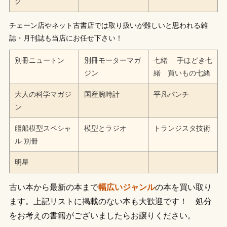
ク
チェーン店やネット古書店では取り扱いが難しいと思われる雑
誌・月刊誌も当店にお任せ下さい！
別冊ニュートン
別冊モーターマガ
七緒 手ほどき七
ジン
緒 買いもの七緒
大人の科学マガジ
国産腕時計
平凡パンチ
ン
艦船模型スペシャ
模型とラジオ
トランジスタ技術
ル 別冊
明星
古い本から最新の本まで
幅広いジャンル
の本を買い取り
ます。上記リストに掲載のない本も大歓迎です！ 処分
をお考えの書籍がございましたらお譲りください。