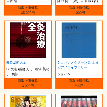
吉坂 隆正
阿部 健一 (著),‎ 吉澤 誠 (著)
買取上限価格
買取上限価格
35,000円
1,000円
針灸治療大全
ショパンノクターン集 全音
ピアノライブラリー
張 文進 (編さん)、 相場 美紀
子 (翻訳)
ショパン
買取上限価格
買取上限価格
3,000円
500円