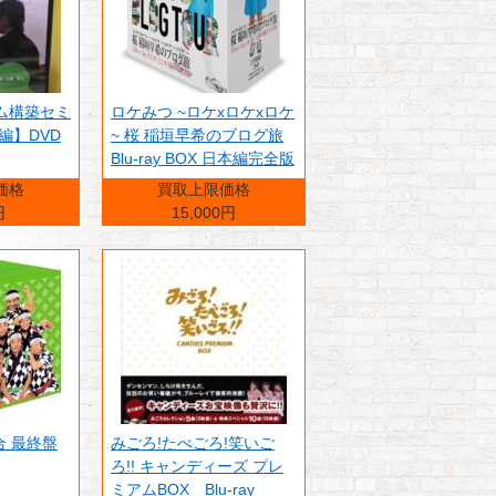
ム構築セミ
ロケみつ ~ロケxロケxロケ
編】DVD
~ 桜 稲垣早希のブログ旅
Blu-ray BOX 日本編完全版
価格
買取上限価格
円
15,000円
合 最終盤
みごろ!たべごろ!笑いご
ろ!! キャンディーズ プレ
ミアムBOX Blu-ray