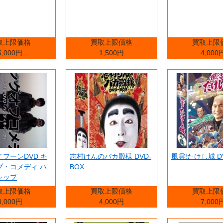
取上限価格
買取上限価格
買取上限
5,000円
1,500円
4,000
フーンDVD キ
志村けんのバカ殿様 DVD-
風雲!たけし城 
ブ・コメディ ハ
BOX
ャップ
取上限価格
買取上限価格
買取上限
4,000円
4,000円
7,000