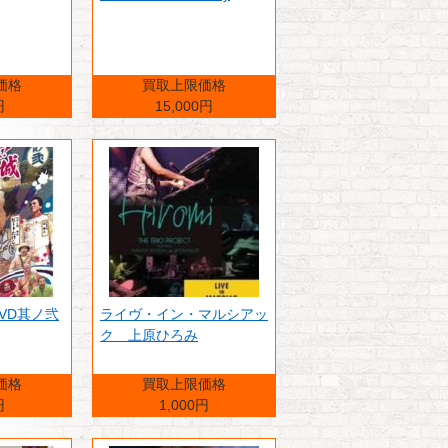
価格
買取上限価格
円
15,000円
DVD其ノ弐
ライヴ・イン・マルシアッ
ク 上原ひろみ
価格
買取上限価格
円
1,000円