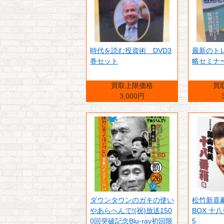
時代を読む投資術 DVD3
最新のト
巻セット
略セミナー
買取上限価格
買
3,000円
ダウンタウンのガキの使い
松竹新喜劇
やあらへんで!(祝)放送150
BOX 十八
0回突破記念Blu-ray初回限
5