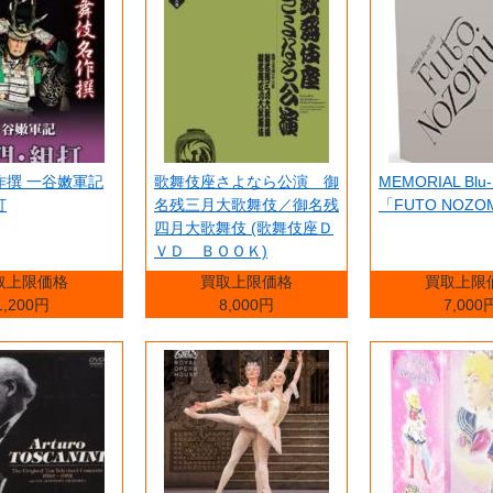
作撰 一谷嫩軍記
歌舞伎座さよなら公演 御
MEMORIAL Blu-
打
名残三月大歌舞伎／御名残
「FUTO NOZO
四月大歌舞伎 (歌舞伎座Ｄ
ＶＤ ＢＯＯＫ)
取上限価格
買取上限価格
買取上限
1,200円
8,000円
7,000