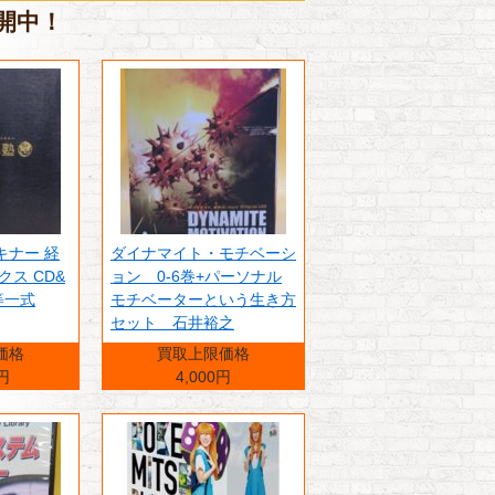
公開中！
キナー 経
ダイナマイト・モチベーシ
クス CD&
ョン 0-6巻+パーソナル
等一式
モチベーターという生き方
セット 石井裕之
価格
買取上限価格
0円
4,000円