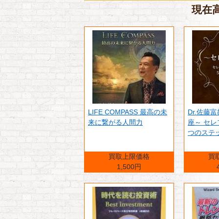
現在高
LIFE COMPASS 最高の未
Dr.佐藤
来に繋がる人間力
座～ セレ
つのステ
買取上限価格
買
1,500円