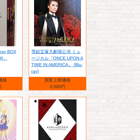
ray BOX
雪組宝塚大劇場公演 ミュ
MI」
ージカル『ONCE UPON A
TIME IN AMERICA』 [Blu-
ray]
価格
買取上限価格
円
3,000円