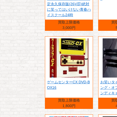
定永久保存版(26)(罰)絶対
に笑ってはいけない青春ハ
イスクール24時
買取上限価格
買
3,000円
ゲームセンターCX DVD-B
お笑いタイ
OX16
ング・オ
ンディキ
買取上限価格
買
1,800円