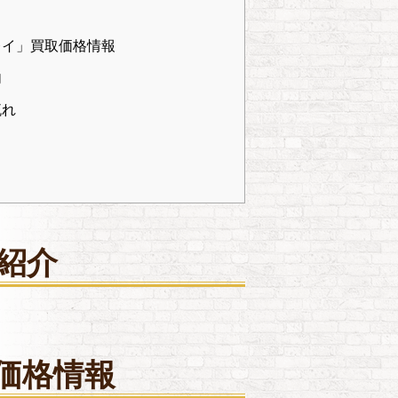
レイ」買取価格情報
内
流れ
績紹介
！
価格情報