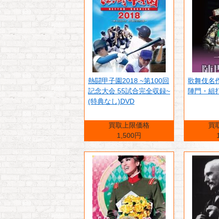
熱闘甲子園2018 ~第100回
歌舞伎名
記念大会 55試合完全収録~
陣門・組
(特典なし)DVD
買取上限価格
買
1,500円