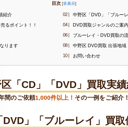
目次
[
非表示
]
績紹介
中野区「DVD」「ブルー
く売るポイント！！
DVD買取ジャンルのご案
ブルーレイ・DVD買取の
なります
中野区 DVD買取 出張地域
お問い合わせ
区「CD」「DVD」買取実
年間のご依頼
1,000件以上！
その一例をご紹介
「DVD」「ブルーレイ」買取