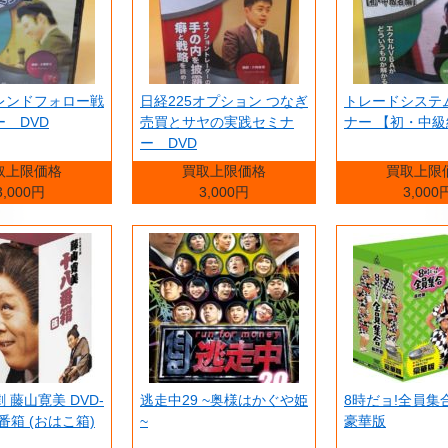
レンドフォロー戦
日経225オプション つなぎ
トレードシステ
 DVD
売買とサヤの実践セミナ
ナー 【初・中級
ー DVD
取上限価格
買取上限価格
買取上限
3,000円
3,000円
3,000
 藤山寛美 DVD-
逃走中29 ~奥様はかぐや姫
8時だョ!全員集
番箱 (おはこ箱)
~
豪華版