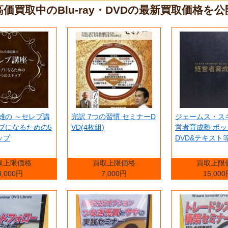
価買取中のBlu-ray・DVDの最新買取価格を
富雄の ～セレブ講
完訳 7つの習慣 セミナーD
ジェームス・ス
ブになるための5
VD(4枚組)
営者育成塾 ボッ
ップ
DVD&テキスト
取上限価格
買取上限価格
買取上限
4,000円
7,000円
15,00