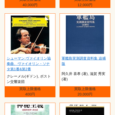
40,000円
12,000円
シューマン:ヴァイオリン協
軍艦島実測調査資料集 追捕
奏曲、ヴァイオリン・ソナ
版
タ第1番&第2番
阿久井 喜孝 (著),‎ 滋賀 秀実
クレーメル(ギドン), ボスト
(著)
ン交響楽団
買取上限価格
買取上限価格
400円
20,000円