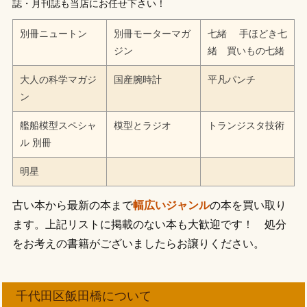
誌・月刊誌も当店にお任せ下さい！
別冊ニュートン
別冊モーターマガ
七緒 手ほどき七
ジン
緒 買いもの七緒
大人の科学マガジ
国産腕時計
平凡パンチ
ン
艦船模型スペシャ
模型とラジオ
トランジスタ技術
ル 別冊
明星
古い本から最新の本まで
幅広いジャンル
の本を買い取り
ます。上記リストに掲載のない本も大歓迎です！ 処分
をお考えの書籍がございましたらお譲りください。
千代田区飯田橋について