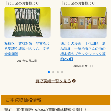
千代田区のお客様より
千代田区のお客様より
板橋区 買取対象 琴古流尺
懐かしの漫画 千代田区 遺
八楽譜や練習用の尺八、文学
品買取 手塚治虫さんの虫の
全集類等
標本箱やブラックジャック等
約250冊
2017年07月10日
2016年11月15日
買取実績一覧を見る
古本買取価格情報
現在、高価買取中の本の買取価格情報公開中！