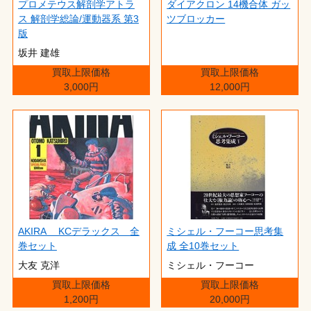
プロメテウス解剖学アトラ
ダイアクロン 14機合体 ガッ
ス 解剖学総論/運動器系 第3
ツブロッカー
版
坂井 建雄
買取上限価格
買取上限価格
3,000円
12,000円
AKIRA KCデラックス 全
ミシェル・フーコー思考集
巻セット
成 全10巻セット
大友 克洋
ミシェル・フーコー
買取上限価格
買取上限価格
1,200円
20,000円