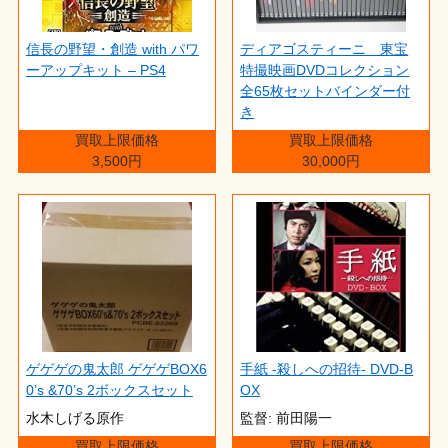
信長の野望・創造 with パワ
ディアゴスティーニ 東宝
ーアップキット – PS4
特撮映画DVDコレクション
全65枚セットバインダー付
き
買取上限価格
買取上限価格
3,500円
30,000円
ゲゲゲの鬼太郎 ゲゲゲBOX6
手紙 -殺しへの招待- DVD-B
0’s &70’s 2ボックスセット
OX
水木しげる原作
監督: 前田陽一
買取上限価格
買取上限価格