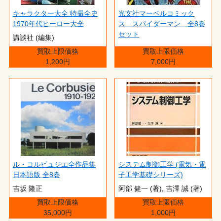
キャラクター大全 特撮全史
光文社マーベルコミック
1970年代ヒーロー大全
ス スパイダーマン 全8巻
セット
講談社 (編集)
買取上限価格
買取上限価格
1,200円
7,000円
ル・コルビュジエ全作品集
システム制御工学 (電気・電
日本語版 全8巻
子工学基礎シリーズ)
吉坂 隆正
阿部 健一 (著),‎ 吉澤 誠 (著)
買取上限価格
買取上限価格
35,000円
1,000円