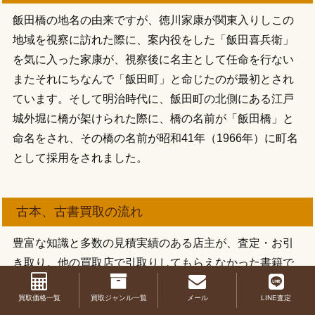
飯田橋の地名の由来ですが、徳川家康が関東入りしこの
地域を視察に訪れた際に、案内役をした「飯田喜兵衛」
を気に入った家康が、視察後に名主として任命を行ない
またそれにちなんで「飯田町」と命じたのが最初とされ
ています。そして明治時代に、飯田町の北側にある江戸
城外堀に橋が架けられた際に、橋の名前が「飯田橋」と
命名をされ、その橋の名前が昭和41年（1966年）に町名
として採用をされました。
古本、古書買取の流れ
豊富な知識と多数の見積実績のある店主が、査定・お引
き取り。他の買取店で引取りしてもらえなかった書籍で
も、当店ならお値段が付く場合がありますので、まずは
買取価格一覧
買取ジャンル一覧
メール
LINE査定
お問合わせ下さい。