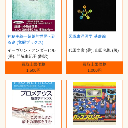
神秘主義―超越的世界へ到
図説東洋医学 基礎編
る途 (覚醒ブックス)
イーヴリン・アンダーヒル
代田文彦 (著),‎ 山田光胤 (著)
(著),‎ 門脇由紀子 (翻訳)
買取上限価格
買取上限価格
1,500円
1,000円