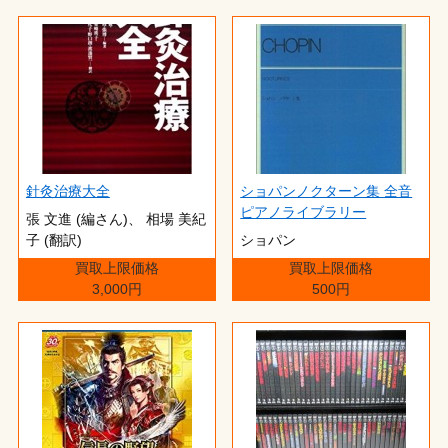
針灸治療大全
ショパンノクターン集 全音
ピアノライブラリー
張 文進 (編さん)、 相場 美紀
子 (翻訳)
ショパン
買取上限価格
買取上限価格
3,000円
500円