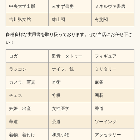
中央大学出版
みすず書房
ミネルヴァ書房
吉川弘文館
雄山閣
有斐閣
多種多様な実用書を取り扱っております。ぜひ当店にお任せ下さ
い！
ヨガ
刺青 タトゥー
フィギュア
ラジコン
ナイフ、銃
ミリタリー
カメラ、写真
奇術
麻雀
チェス
将棋
囲碁
妊娠、出産
女性医学
香道
華道
茶道
ソーイング
着物、着付け
和風小物
アクセサリー