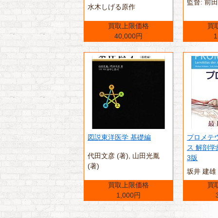
監督: 前
水木しげる原作
買取上限価格
買
40,000円
1
図説東洋医学 基礎編
プロメテ
ス 解剖学
代田文彦 (著),‎ 山田光胤
3版
(著)
坂井 建雄
買取上限価格
買
1,000円