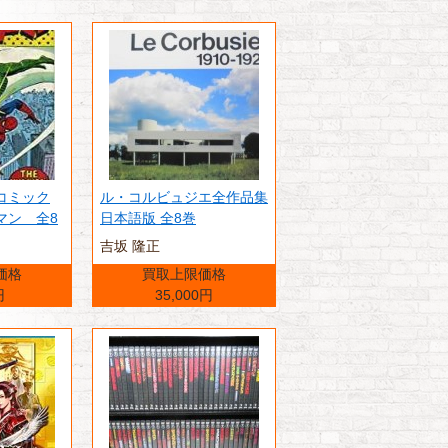
コミック
ル・コルビュジエ全作品集
マン 全8
日本語版 全8巻
吉坂 隆正
価格
買取上限価格
円
35,000円