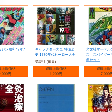
ジン昭和49年7
キャラクター大全 特撮全
光文社マーベル
史 1970年代ヒーロー大全
ス スパイダー
巻セット
講談社 (編集)
取上限価格
買取上限価格
買取上限
2,000円
1,200円
7,000