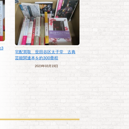
3
宅配買取 世田谷区太子堂 古典
自然植物や海洋生物 
芸能関連本を約300冊程
00冊 高価買取 出
谷区
2023年03月19日
2023年02月2