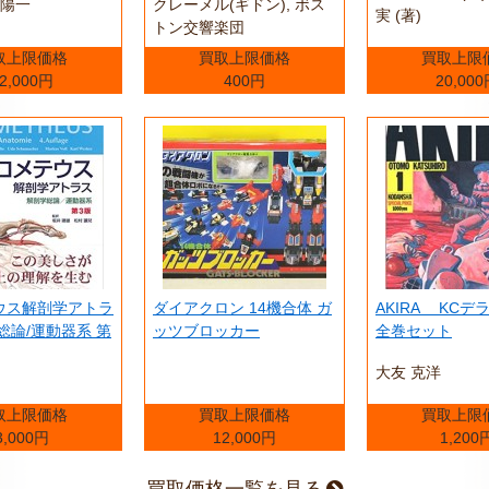
田陽一
クレーメル(ギドン), ボス
実 (著)
トン交響楽団
取上限価格
買取上限価格
買取上限
2,000円
400円
20,00
ウス解剖学アトラ
ダイアクロン 14機合体 ガ
AKIRA KC
総論/運動器系 第
ッツブロッカー
全巻セット
大友 克洋
取上限価格
買取上限価格
買取上限
3,000円
12,000円
1,200
買取価格一覧を見る