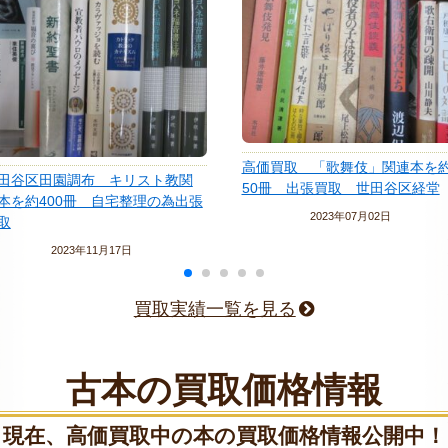
高価買取 「歌舞伎」関連本を約
田谷区田園調布 キリスト教関
50冊 出張買取 世田谷区経堂
本を約400冊 自宅整理の為出張
2023年07月02日
取
2023年11月17日
買取実績一覧を見る
古本の買取価格情報
現在、高価買取中の本の買取価格情報公開中！