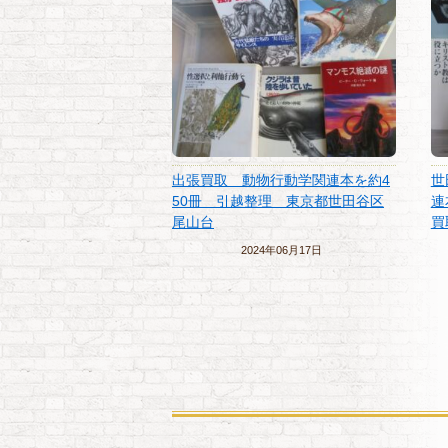
出張買取 動物行動学関連本を約4
世
50冊 引越整理 東京都世田谷区
連
尾山台
買
2024年06月17日