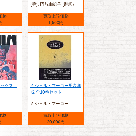
(著),‎ 門脇由紀子 (翻訳)
価格
買取上限価格
0円
1,500円
デラックス
ミシェル・フーコー思考集
成 全10巻セット
ミシェル・フーコー
価格
買取上限価格
円
20,000円