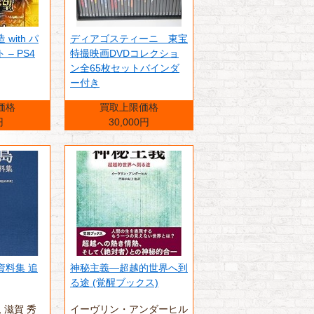
with パ
ディアゴスティーニ 東宝
– PS4
特撮映画DVDコレクショ
ン全65枚セットバインダ
ー付き
価格
買取上限価格
円
30,000円
資料集 追
神秘主義―超越的世界へ到
る途 (覚醒ブックス)
‎ 滋賀 秀
イーヴリン・アンダーヒル