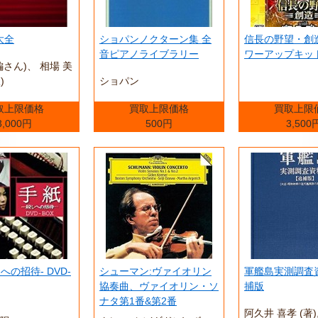
大全
ショパンノクターン集 全
信長の野望・創造 
音ピアノライブラリー
ワーアップキット 
編さん)、 相場 美
)
ショパン
取上限価格
買取上限価格
買取上限
3,000円
500円
3,500
への招待- DVD-
シューマン:ヴァイオリン
軍艦島実測調査
協奏曲、ヴァイオリン・ソ
捕版
ナタ第1番&第2番
阿久井 喜孝 (著),