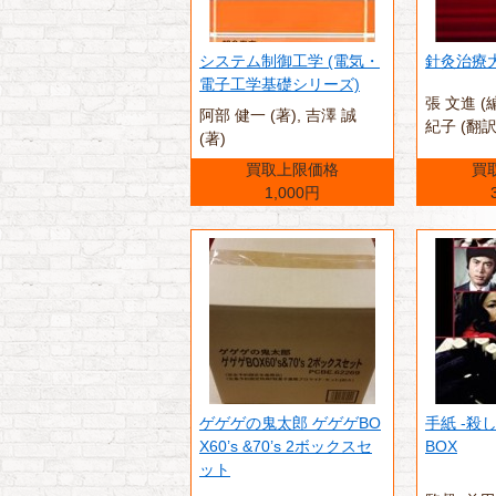
システム制御工学 (電気・
針灸治療
電子工学基礎シリーズ)
張 文進 (
阿部 健一 (著),‎ 吉澤 誠
紀子 (翻訳
(著)
買取上限価格
買
1,000円
ゲゲゲの鬼太郎 ゲゲゲBO
手紙 -殺し
X60’s &70’s 2ボックスセ
BOX
ット