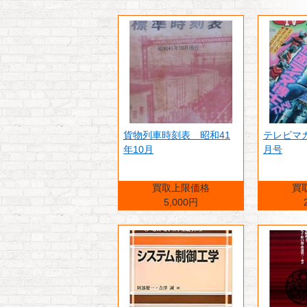
貨物列車時刻表 昭和41
テレビマガ
年10月
月号
買取上限価格
買
5,000円