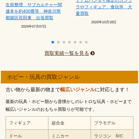
ミアムバンダイ限定のガンプ
生前整理 サブカルチャー関
ラやフィギュア、食玩等 大
連本を約400冊等 神奈川県
量買取
都築区荏田東 出張買取
2020年10月18日
2024年07月07日
買取実績一覧を見る
ホビー・玩具の買取ジャンル
古い物から最新の物まで
幅広いジャンル
に対応します！
最新の玩具・ホビー類から昔懐かしのレトロな玩具・ホビーまで
幅広いジャンルのおもちゃ買取りが可能です。
フィギュア
超合金
プラモデル
ドール
ミニカー
ラジコン R/C