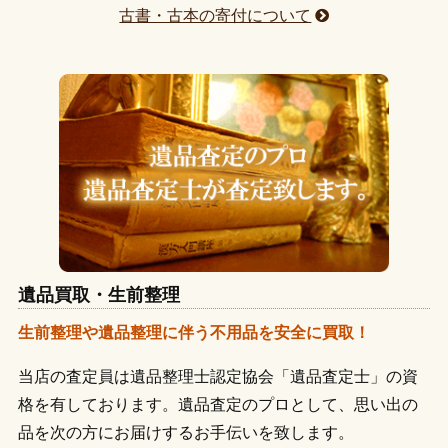
古書・古本の寄付について
大田区
葛飾区
足立区
荒川区
板橋区
江戸川区
遺品買取・生前整理
生前整理や遺品整理に伴う不用品を安全に買取！
当店の査定員は遺品整理士認定協会「遺品査定士」の資
格を有しております。遺品査定のプロとして、思い出の
品を次の方にお届けするお手伝いを致します。