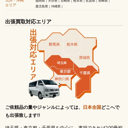
九州・沖縄
福岡県
大分県
宮崎県
熊本県
佐賀県
長崎県
エリア
鹿児島県
沖縄県
出張買取対応エリア
ご依頼品の量やジャンルによっては、
日本全国
どこへで
も出張致します!!
埼玉県・東京都・千葉県を中心に、書籍であれば100冊程