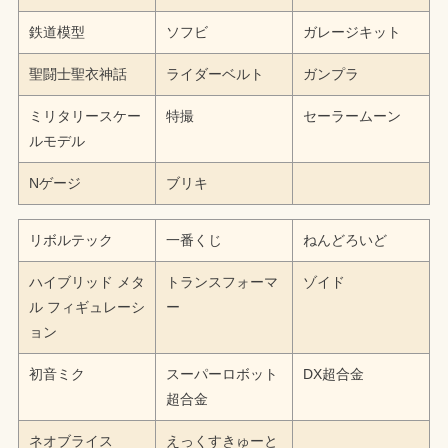
鉄道模型
ソフビ
ガレージキット
聖闘士聖衣神話
ライダーベルト
ガンプラ
ミリタリースケー
特撮
セーラームーン
ルモデル
Nゲージ
ブリキ
リボルテック
一番くじ
ねんどろいど
ハイブリッド メタ
トランスフォーマ
ゾイド
ル フィギュレーシ
ー
ョン
初音ミク
スーパーロボット
DX超合金
超合金
ネオブライス
えっくすきゅーと