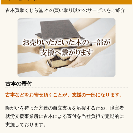
野田市
佐倉市
木更津市
鎌ヶ谷市
浦安市
豊島区駒込
豊島区池袋
千代田区飯田橋
古本買取くじら堂 本の買い取り以外のサービスをご紹介
市原市
我孫子市
船橋市
流山市
松戸市
千葉市
中央区銀座
台東区浅草
世田谷区成城
柏市
市川市
稲城市
多摩市
清瀬市
国立市
世田谷区三軒茶屋
墨田区両国
墨田区錦糸町
小金井市
国分寺市
小平市
立川市
東村山市
杉並区浜田山
杉並区高井戸
杉並区高円寺
日野市
武蔵野市
三鷹市
西東京市
調布市
杉並区荻窪
渋谷区代々木
渋谷区代官山
目黒区
港区
文京区
府中市
八王子市
練馬区
渋谷区千駄ヶ谷
渋谷区松濤
渋谷区恵比寿
豊島区
中野区
千代田区
中央区
台東区
墨田区
品川区五反田
品川区大崎
品川区大井町
杉並区
新宿区
渋谷区
品川区
江東区
北区
大田区田園調布
大田区大森
荒川区日暮里
足立区
荒川区
板橋区
江戸川区
大田区
葛飾区
足立区北千住
狛江市
稲城市
日野市
小平市
古本の寄付
多摩市
八王子市
国分寺市
小金井市
府中市
古本などをお寄せ頂くことが、支援の一部になります。
西東京市
国立市
三鷹市
目黒区
武蔵野市
港区
障がいを持った方達の自立支援を応援するため、障害者
文京区
東久留米市
練馬区
中野区
豊島区
就労支援事業所に古本による寄付を当社負担で定期的に
千代田区
調布市
中央区
台東区
墨田区
杉並区
実施しております。
新宿区
渋谷区
品川区
江東区
清瀬市
北区