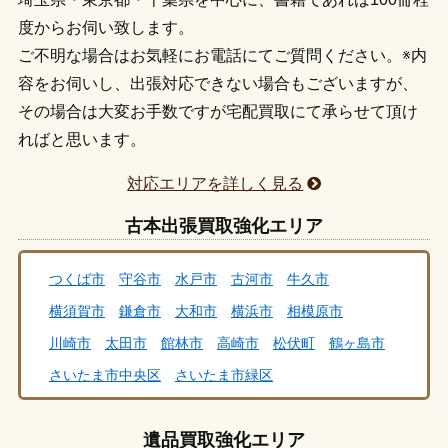
度からお伺い致します。
ご不明な場合はお気軽にお電話にてご質問ください。※内
容をお伺いし、出張対応できない場合もございますが、
その場合は大変お手数ですが宅配買取にて承らせて頂け
ればと思います。
対応エリアを詳しく見る
古本出張買取強化エリア
つくば市
守谷市
水戸市
古河市
牛久市
横須賀市
鎌倉市
大和市
横浜市
相模原市
川崎市
太田市
館林市
高崎市
松伏町
鶴ヶ島市
さいたま市中央区
さいたま市緑区
さいたま市大宮区
さいたま市北区
さいたま市西区
遺品買取強化エリア
さいたま市桜区
さいたま市南区
さいたま市浦和区