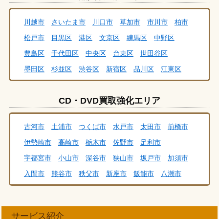
さいたま市岩槻区
さいたま市見沼区
秩父市
川越市
さいたま市
川口市
草加市
市川市
柏市
本庄市
飯能市
杉戸町
行田市
伊奈町
吉川市
松戸市
目黒区
港区
文京区
練馬区
中野区
幸手市
白岡市
三郷市
八潮市
和光市
蕨市
豊島区
千代田区
中央区
台東区
世田谷区
所沢市
戸田市
新座市
蓮田市
富士見市
墨田区
杉並区
渋谷区
新宿区
品川区
江東区
ふじみ野市
越谷市
さいたま市
坂戸市
志木市
足立区
荒川区
板橋区
江戸川区
大田区
葛飾区
草加市
久喜市
熊谷市
鴻巣市
加須市
川口市
CD・DVD買取強化エリア
北区
川越市
春日部市
朝霞市
上尾市
我孫子市
習志野市
八千代市
松戸市
船橋市
野田市
古河市
土浦市
つくば市
水戸市
太田市
前橋市
流山市
千葉市
柏市
浦安市
市川市
佐野市
伊勢崎市
高崎市
栃木市
佐野市
足利市
足利市
栃木市
鹿沼市
宇都宮市
小山市
宇都宮市
小山市
深谷市
狭山市
坂戸市
加須市
北区王子
北区赤羽
目黒区中目黒
目黒区自由が丘
入間市
熊谷市
秩父市
新座市
飯能市
八潮市
武蔵野市武蔵境
武蔵野市吉祥寺
港区六本木
上尾市
久喜市
春日部市
三郷市
川越市
越谷市
港区浜松町
港区田町
港区高輪
港区新橋
草加市
戸田市
さいたま市
川口市
八千代市
港区白金台
港区青山・南青山
練馬区大泉学園
サービス紹介