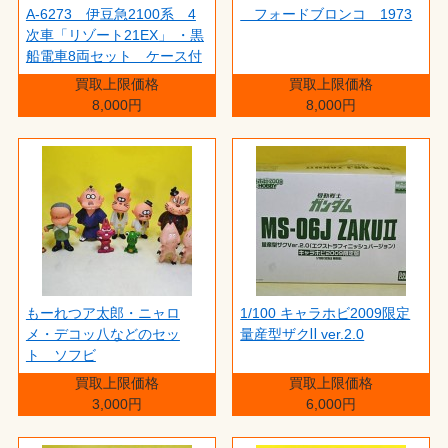
A-6273 伊豆急2100系 4
フォードブロンコ 1973
次車「リゾート21EX」 ・黒
船電車8両セット ケース付
買取上限価格
買取上限価格
8,000円
8,000円
もーれつア太郎・ニャロ
1/100 キャラホビ2009限定
メ・デコッ八などのセッ
量産型ザクⅡ ver.2.0
ト ソフビ
買取上限価格
買取上限価格
3,000円
6,000円