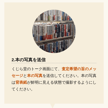
2.本の写真を送信
くじら堂のトーク画面にて、
査定希望の旨のメッ
セージ
と
本の写真
を送信してください。本の写真
は
背表紙
が鮮明に見える状態で撮影するようにし
てください。