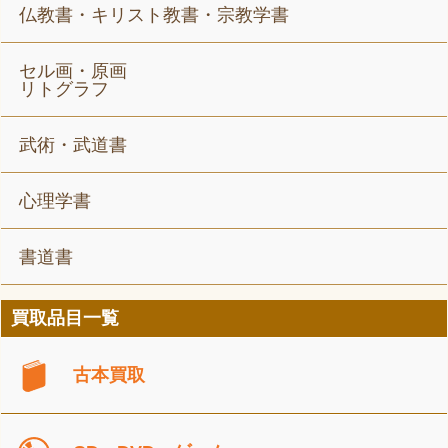
仏教書・キリスト教書・宗教学書
セル画・原画
リトグラフ
武術・武道書
心理学書
書道書
買取品目一覧
古本買取