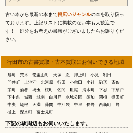
古い本から最新の本まで
幅広いジャンル
の本を取り扱っ
ております。上記リストに掲載のない本も大歓迎で
す！ 処分をお考えの書籍がございましたらお譲りくだ
さい。
行田市の古書買取・古本買取にお伺いできる地域
旭町
荒木
壱里山町
犬塚
忍
押上町
小見
利田
門井町
上池守
北河原
行田
小敷田
小針
駒形
斎条
栄町
酒巻
埼玉
桜町
佐間
皿尾
清水町
下忍
下須戸
下中条
城西
城南
白川戸
水城公園
須加
関根
棚田町
中央
堤根
天満
藤間
中江袋
中里
長野
西新町
野
樋上
深水町
富士見町
下記の駅周辺もお伺いいたします。