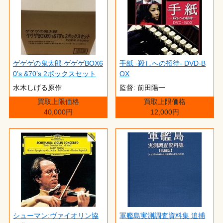
ゲゲゲの鬼太郎 ゲゲゲBOX6
手紙 -殺しへの招待- DVD-B
0’s &70’s 2ボックスセット
OX
水木しげる原作
監督: 前田陽一
買取上限価格
買取上限価格
40,000円
12,000円
シューマン:ヴァイオリン協
軍艦島実測調査資料集 追捕