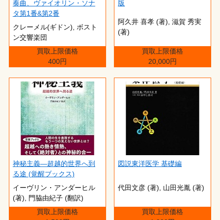
奏曲、ヴァイオリン・ソナ
版
タ第1番&第2番
阿久井 喜孝 (著),‎ 滋賀 秀実
クレーメル(ギドン), ボスト
(著)
ン交響楽団
買取上限価格
買取上限価格
400円
20,000円
神秘主義―超越的世界へ到
図説東洋医学 基礎編
る途 (覚醒ブックス)
イーヴリン・アンダーヒル
代田文彦 (著),‎ 山田光胤 (著)
(著),‎ 門脇由紀子 (翻訳)
買取上限価格
買取上限価格