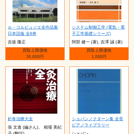
ル・コルビュジエ全作品集
システム制御工学 (電気・電
日本語版 全8巻
子工学基礎シリーズ)
吉坂 隆正
阿部 健一 (著),‎ 吉澤 誠 (著)
買取上限価格
買取上限価格
35,000円
1,000円
針灸治療大全
ショパンノクターン集 全音
ピアノライブラリー
張 文進 (編さん)、 相場 美紀
子 (翻訳)
ショパン