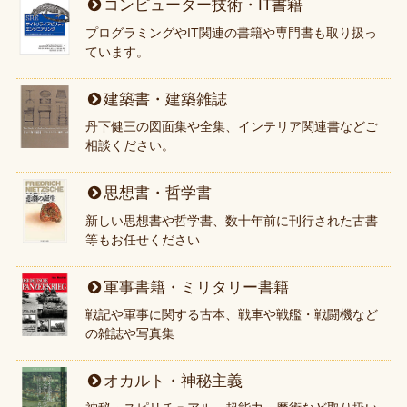
コンピューター技術・IT書籍
プログラミングやIT関連の書籍や専門書も取り扱っ
ています。
建築書・建築雑誌
丹下健三の図面集や全集、インテリア関連書などご
相談ください。
思想書・哲学書
新しい思想書や哲学書、数十年前に刊行された古書
等もお任せください
軍事書籍・ミリタリー書籍
戦記や軍事に関する古本、戦車や戦艦・戦闘機など
の雑誌や写真集
オカルト・神秘主義