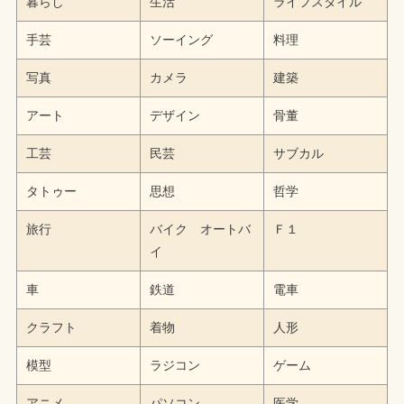
暮らし
生活
ライフスタイル
手芸
ソーイング
料理
写真
カメラ
建築
アート
デザイン
骨董
工芸
民芸
サブカル
タトゥー
思想
哲学
旅行
バイク オートバ
Ｆ１
イ
車
鉄道
電車
クラフト
着物
人形
模型
ラジコン
ゲーム
アニメ
パソコン
医学