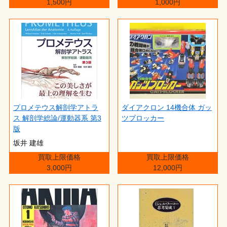
1,500円
1,000円
プロメテウス解剖学アトラ
ダイアクロン 14機合体 ガッ
ス 解剖学総論/運動器系 第3
ツブロッカー
版
坂井 建雄
買取上限価格
買取上限価格
3,000円
12,000円