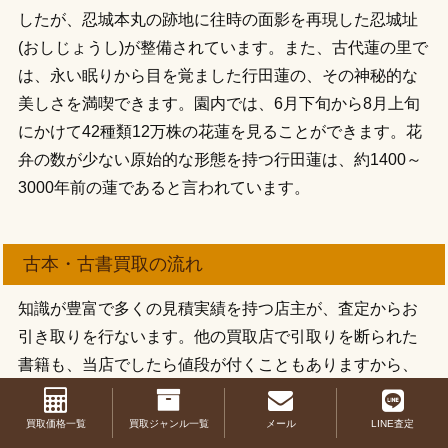
したが、忍城本丸の跡地に往時の面影を再現した忍城址
(おしじょうし)が整備されています。また、古代蓮の里で
は、永い眠りから目を覚ました行田蓮の、その神秘的な
美しさを満喫できます。園内では、6月下旬から8月上旬
にかけて42種類12万株の花蓮を見ることができます。花
弁の数が少ない原始的な形態を持つ行田蓮は、約1400～
3000年前の蓮であると言われています。
古本・古書買取の流れ
知識が豊富で多くの見積実績を持つ店主が、査定からお
引き取りを行ないます。他の買取店で引取りを断られた
書籍も、当店でしたら値段が付くこともありますから、
お気軽にお問合せして下さい。
買取価格一覧
買取ジャンル一覧
メール
LINE査定
出張費無料の「出張買取」と、全国対応で送料無料の