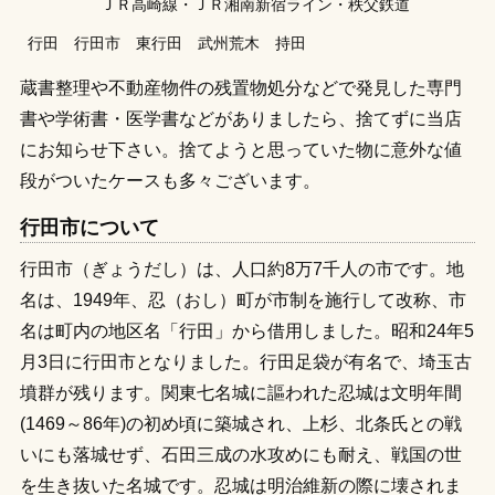
ＪＲ高崎線
ＪＲ湘南新宿ライン
秩父鉄道
行田
行田市
東行田
武州荒木
持田
蔵書整理や不動産物件の残置物処分などで発見した専門
書や学術書・医学書などがありましたら、捨てずに当店
にお知らせ下さい。捨てようと思っていた物に意外な値
段がついたケースも多々ございます。
行田市について
行田市（ぎょうだし）は、人口約8万7千人の市です。地
名は、1949年、忍（おし）町が市制を施行して改称、市
名は町内の地区名「行田」から借用しました。昭和24年5
月3日に行田市となりました。行田足袋が有名で、埼玉古
墳群が残ります。関東七名城に謳われた忍城は文明年間
(1469～86年)の初め頃に築城され、上杉、北条氏との戦
いにも落城せず、石田三成の水攻めにも耐え、戦国の世
を生き抜いた名城です。忍城は明治維新の際に壊されま