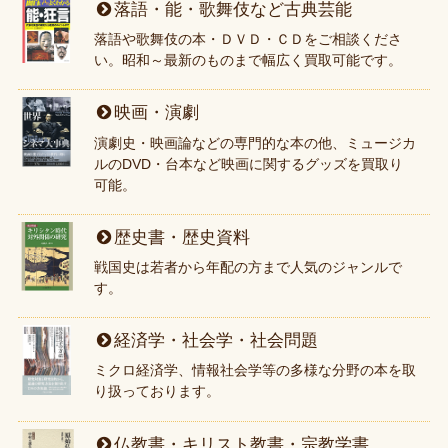
落語・能・歌舞伎など古典芸能
落語や歌舞伎の本・ＤＶＤ・ＣＤをご相談くださ
い。昭和～最新のものまで幅広く買取可能です。
映画・演劇
演劇史・映画論などの専門的な本の他、ミュージカ
ルのDVD・台本など映画に関するグッズを買取り
可能。
歴史書・歴史資料
戦国史は若者から年配の方まで人気のジャンルで
す。
経済学・社会学・社会問題
ミクロ経済学、情報社会学等の多様な分野の本を取
り扱っております。
仏教書・キリスト教書・宗教学書