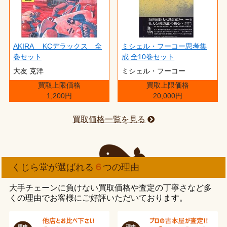
AKIRA KCデラックス 全
ミシェル・フーコー思考集
巻セット
成 全10巻セット
大友 克洋
ミシェル・フーコー
買取上限価格
買取上限価格
1,200円
20,000円
買取価格一覧を見る
くじら堂が選ばれる
６
つの理由
大手チェーンに負けない買取価格や査定の丁寧さなど多
くの理由でお客様にご好評いただいております。