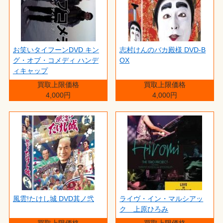
お笑いタイフーンDVD キン
志村けんのバカ殿様 DVD-B
グ・オブ・コメディ ハンデ
OX
ィキャップ
買取上限価格
買取上限価格
4,000円
4,000円
風雲!たけし城 DVD其ノ弐
ライヴ・イン・マルシアッ
ク 上原ひろみ
買取上限価格
買取上限価格