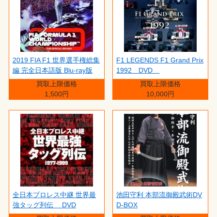
2019 FIA F1 世界選手権総集
F1 LEGENDS F1 Grand Prix
編 完全日本語版 Blu-ray版
1992 DVD
買取上限価格
買取上限価格
1,500円
10,000円
全日本プロレス中継 世界最
池田守利 本部流御殿武術DV
強タッグ列伝 DVD
D-BOX