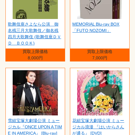
歌舞伎座さよなら公演 御
MEMORIAL Blu-ray BOX
名残三月大歌舞伎／御名残
「FUTO NOZOMI」
四月大歌舞伎 (歌舞伎座ＤＶ
Ｄ ＢＯＯＫ)
買取上限価格
買取上限価格
8,000円
7,000円
雪組宝塚大劇場公演 ミュー
花組宝塚大劇場公演 ミュー
ジカル『ONCE UPON A TIM
ジカル浪漫 『はいからさん
E IN AMERICA』 [Blu-ray]
が通る』 [DVD]