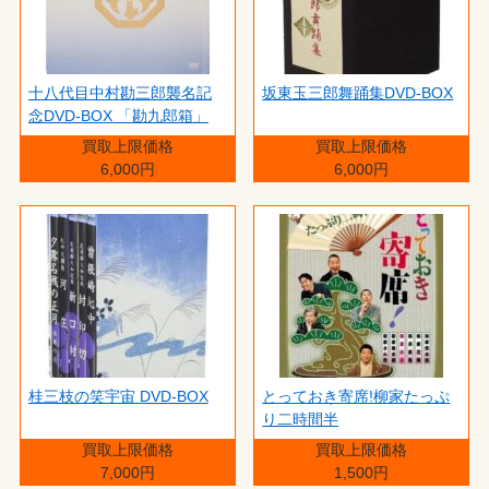
十八代目中村勘三郎襲名記
坂東玉三郎舞踊集DVD-BOX
念DVD-BOX 「勘九郎箱」
買取上限価格
買取上限価格
6,000円
6,000円
桂三枝の笑宇宙 DVD-BOX
とっておき寄席!柳家たっぷ
り二時間半
買取上限価格
買取上限価格
7,000円
1,500円