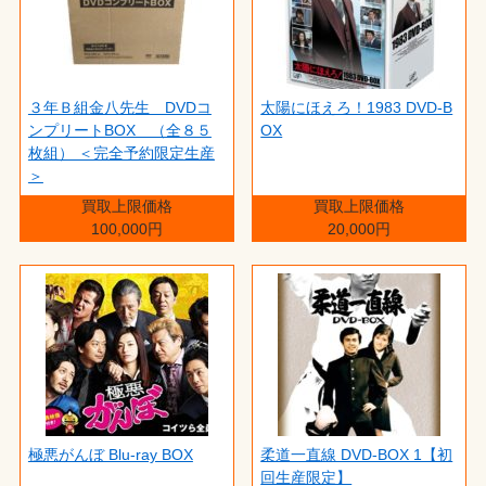
３年Ｂ組金八先生 DVDコ
太陽にほえろ！1983 DVD-B
ンプリートBOX （全８５
OX
枚組） ＜完全予約限定生産
＞
買取上限価格
買取上限価格
100,000円
20,000円
極悪がんぼ Blu-ray BOX
柔道一直線 DVD-BOX 1【初
回生産限定】