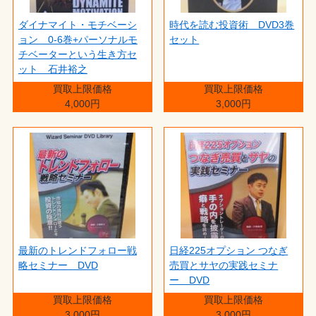
ダイナマイト・モチベーシ
時代を読む投資術 DVD3巻
ョン 0-6巻+パーソナルモ
セット
チベーターという生き方セ
ット 石井裕之
買取上限価格
買取上限価格
4,000円
3,000円
最新のトレンドフォロー戦
日経225オプション つなぎ
略セミナー DVD
売買とサヤの実践セミナ
ー DVD
買取上限価格
買取上限価格
3,000円
3,000円