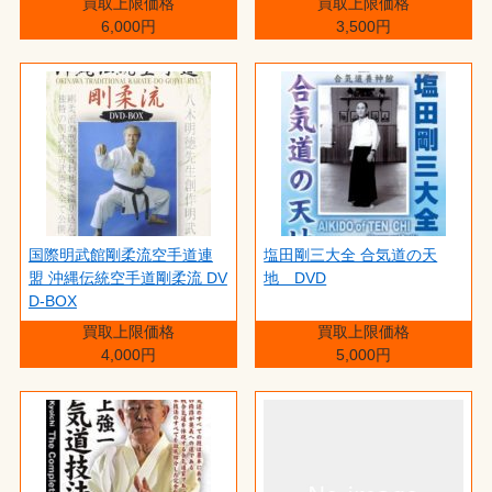
買取上限価格
買取上限価格
6,000円
3,500円
国際明武館剛柔流空手道連
塩田剛三大全 合気道の天
盟 沖縄伝統空手道剛柔流 DV
地 DVD
D-BOX
買取上限価格
買取上限価格
4,000円
5,000円