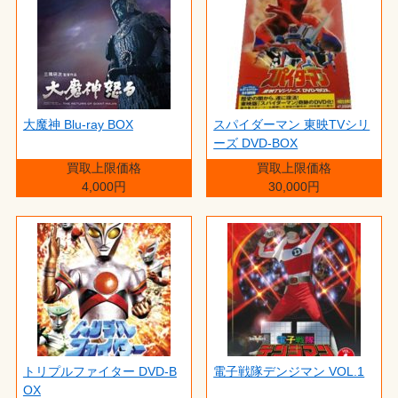
大魔神 Blu-ray BOX
スパイダーマン 東映TVシリ
ーズ DVD-BOX
買取上限価格
買取上限価格
4,000円
30,000円
トリプルファイター DVD-B
電子戦隊デンジマン VOL.1
OX