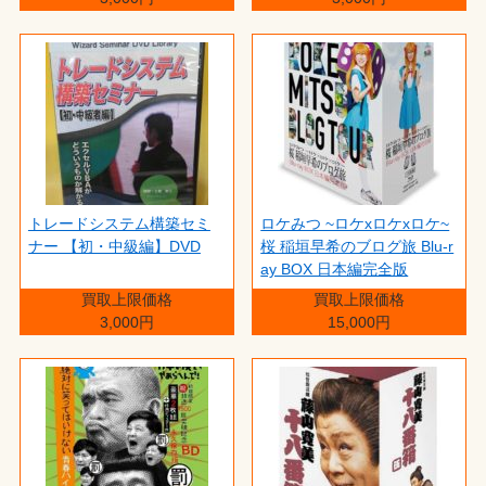
トレードシステム構築セミ
ロケみつ ~ロケxロケxロケ~
ナー 【初・中級編】DVD
桜 稲垣早希のブログ旅 Blu-r
ay BOX 日本編完全版
買取上限価格
買取上限価格
3,000円
15,000円