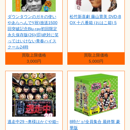
ダウンタウンのガキの使い
松竹新喜劇 藤山寛美 DVD-B
やあらへんで!(祝)放送1500
OX 十八番箱 (おはこ箱) 5
回突破記念Blu-ray初回限定
永久保存版(26)(罰)絶対に笑
ってはいけない青春ハイス
クール24時
買取上限価格
買取上限価格
3,000円
5,000円
逃走中29 ~奥様はかぐや姫~
8時だョ!全員集合 最終盤 豪
華版