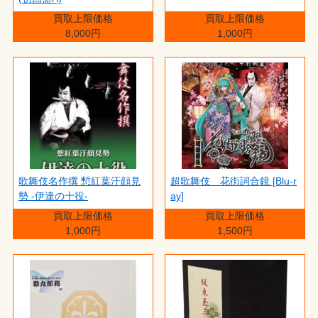
買取上限価格
買取上限価格
8,000円
1,000円
歌舞伎名作撰 慙紅葉汗顔見
超歌舞伎 花街詞合鏡 [Blu-r
勢 -伊達の十役-
ay]
買取上限価格
買取上限価格
1,000円
1,500円