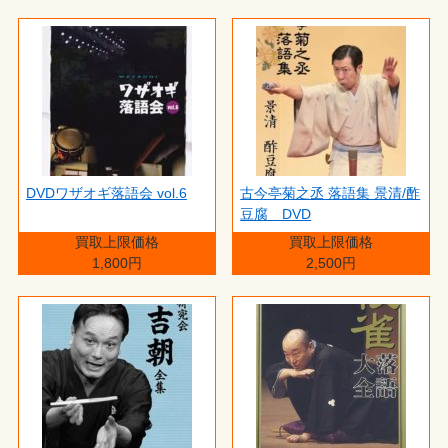
DVDワザオギ落語会 vol.6
古今亭菊之丞 落語集 景清/酢
豆腐 DVD
買取上限価格
買取上限価格
1,800円
2,500円