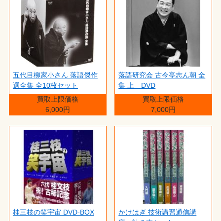
五代目柳家小さん 落語傑作
落語研究会 古今亭志ん朝 全
選全集 全10枚セット
集 上 DVD
買取上限価格
買取上限価格
6,000円
7,000円
桂三枝の笑宇宙 DVD-BOX
かけはぎ 技術講習通信講