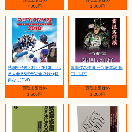
7,000円
1,000円
熱闘甲子園2018 ~第100回記
歌舞伎名作撰 一谷嫩軍記 陣
念大会 55試合完全収録~(特
門・組打
典なし)DVD
買取上限価格
買取上限価格
1,500円
1,200円