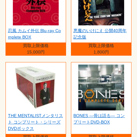
忍風 カムイ外伝 Blu-ray Co
悪魔のいけにえ 公開40周年
mplete BOX
記念版
買取上限価格
買取上限価格
15,000円
1,800円
THE MENTALISTメンタリス
BONES ―骨は語る― コン
ト コンプリート・シリーズ
プリートDVD-BOX
DVDボックス
買取上限価格
買取上限価格