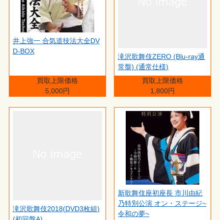
井上強一 合気道技法大全DV
D-BOX
滝沢歌舞伎ZERO (Blu-ray通
常盤) (通常仕様)
買取上限価格
買取上限価格
5,000円
1,800円
新歌舞伎座初座長 市川由紀
乃特別公演 オン・ステージ~
滝沢歌舞伎2018(DVD3枚組)
令和の夢~
(初回盤A)