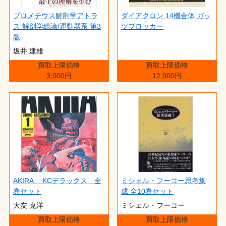
プロメテウス解剖学アトラ
ダイアクロン 14機合体 ガッ
ス 解剖学総論/運動器系 第3
ツブロッカー
版
坂井 建雄
買取上限価格
買取上限価格
3,000円
12,000円
AKIRA KCデラックス 全
ミシェル・フーコー思考集
巻セット
成 全10巻セット
大友 克洋
ミシェル・フーコー
買取上限価格
買取上限価格