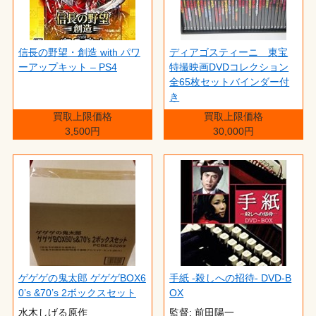
信長の野望・創造 with パワ
ディアゴスティーニ 東宝
ーアップキット – PS4
特撮映画DVDコレクション
全65枚セットバインダー付
き
買取上限価格
買取上限価格
3,500円
30,000円
ゲゲゲの鬼太郎 ゲゲゲBOX6
手紙 -殺しへの招待- DVD-B
0’s &70’s 2ボックスセット
OX
水木しげる原作
監督: 前田陽一