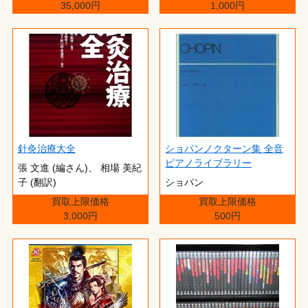
35,000円
1,000円
針灸治療大全
ショパンノクターン集 全音
ピアノライブラリー
張 文進 (編さん)、 相場 美紀
子 (翻訳)
ショパン
買取上限価格
買取上限価格
3,000円
500円