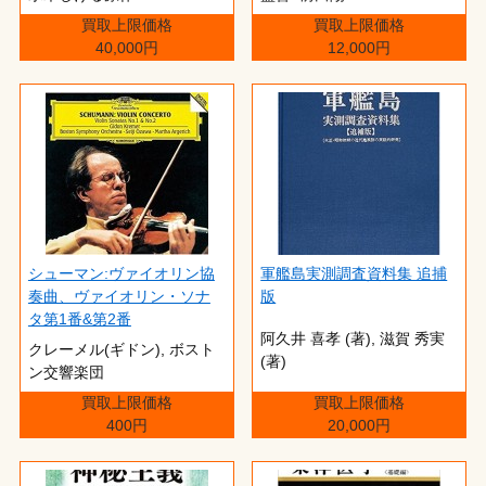
買取上限価格
買取上限価格
40,000円
12,000円
シューマン:ヴァイオリン協
軍艦島実測調査資料集 追捕
奏曲、ヴァイオリン・ソナ
版
タ第1番&第2番
阿久井 喜孝 (著),‎ 滋賀 秀実
クレーメル(ギドン), ボスト
(著)
ン交響楽団
買取上限価格
買取上限価格
400円
20,000円