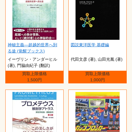
神秘主義―超越的世界へ到
図説東洋医学 基礎編
る途 (覚醒ブックス)
イーヴリン・アンダーヒル
代田文彦 (著),‎ 山田光胤 (著)
(著),‎ 門脇由紀子 (翻訳)
買取上限価格
買取上限価格
1,500円
1,000円