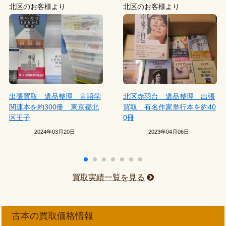
北区のお客様より
北区のお客様より
出張買取 遺品整理 言語学
北区赤羽台 遺品整理 出張
関連本を約300冊 東京都北
買取 有名作家単行本を約40
区王子
0冊
2024年03月20日
2023年04月06日
買取実績一覧を見る
古本の買取価格情報