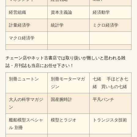
経営組織
資本主義論
経済動学
計量経済学
統計学
ミクロ経済学
マクロ経済学
チェーン店やネット古書店では取り扱いが難しいと思われる雑
誌・月刊誌も当店にお任せ下さい！
別冊ニュートン
別冊モーターマガ
七緒 手ほどき七
ジン
緒 買いもの七緒
大人の科学マガジ
国産腕時計
平凡パンチ
ン
艦船模型スペシャ
模型とラジオ
トランジスタ技術
ル 別冊