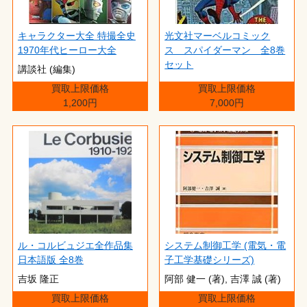
キャラクター大全 特撮全史
光文社マーベルコミック
1970年代ヒーロー大全
ス スパイダーマン 全8巻
セット
講談社 (編集)
買取上限価格
買取上限価格
1,200円
7,000円
ル・コルビュジエ全作品集
システム制御工学 (電気・電
日本語版 全8巻
子工学基礎シリーズ)
吉坂 隆正
阿部 健一 (著),‎ 吉澤 誠 (著)
買取上限価格
買取上限価格