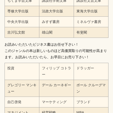
ちくま学芸文庫
講談社学術文庫
講談社文芸文庫
専修大学出版
法政大学出版
東海大学出版
中央大学出版
みすず書房
ミネルヴァ書房
吉川弘文館
雄山閣
有斐閣
お読みいただいたビジネス書はお任せ下さい！
このジャンルの本は新しいものほど高価買取りの可能性が高まり
ます。お読みいただいたら、お早目にお売り下さい！
投資
フィリップ コトラ
ドラッガー
ー
グレゴリー マンキ
デール カーネギー
ポール クルーグマ
ュー
ン
自己啓発
マーケティング
ブランド
マネジメント
経営戦略
MBA