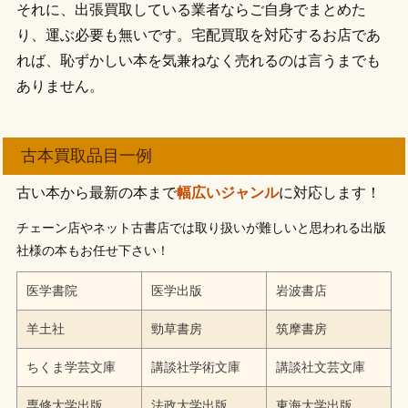
それに、出張買取している業者ならご自身でまとめた
り、運ぶ必要も無いです。宅配買取を対応するお店であ
れば、恥ずかしい本を気兼ねなく売れるのは言うまでも
ありません。
古本買取品目一例
古い本から最新の本まで
幅広いジャンル
に対応します！
チェーン店やネット古書店では取り扱いが難しいと思われる出版
社様の本もお任せ下さい！
医学書院
医学出版
岩波書店
羊土社
勁草書房
筑摩書房
ちくま学芸文庫
講談社学術文庫
講談社文芸文庫
専修大学出版
法政大学出版
東海大学出版