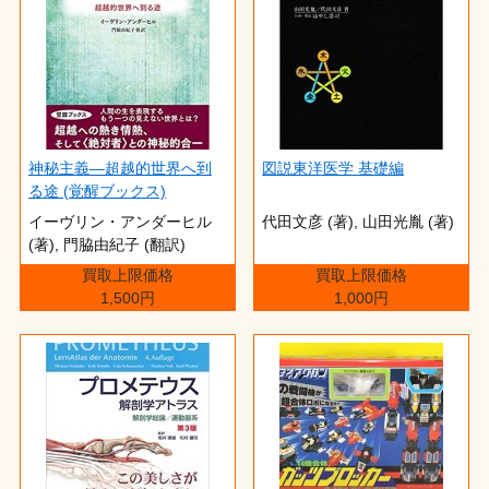
神秘主義―超越的世界へ到
図説東洋医学 基礎編
る途 (覚醒ブックス)
イーヴリン・アンダーヒル
代田文彦 (著),‎ 山田光胤 (著)
(著),‎ 門脇由紀子 (翻訳)
買取上限価格
買取上限価格
1,500円
1,000円