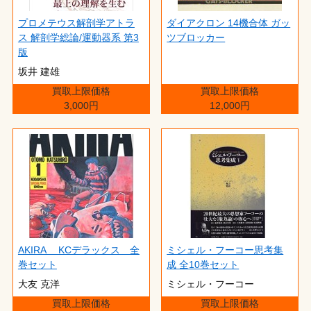
プロメテウス解剖学アトラ
ダイアクロン 14機合体 ガッ
ス 解剖学総論/運動器系 第3
ツブロッカー
版
坂井 建雄
買取上限価格
買取上限価格
3,000円
12,000円
AKIRA KCデラックス 全
ミシェル・フーコー思考集
巻セット
成 全10巻セット
大友 克洋
ミシェル・フーコー
買取上限価格
買取上限価格