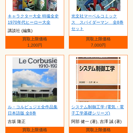
キャラクター大全 特撮全史
光文社マーベルコミック
1970年代ヒーロー大全
ス スパイダーマン 全8巻
セット
講談社 (編集)
買取上限価格
買取上限価格
1,200円
7,000円
ル・コルビュジエ全作品集
システム制御工学 (電気・電
日本語版 全8巻
子工学基礎シリーズ)
吉坂 隆正
阿部 健一 (著),‎ 吉澤 誠 (著)
買取上限価格
買取上限価格