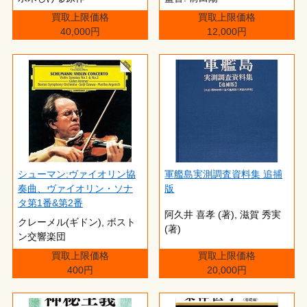
買取上限価格
買取上限価格
40,000円
12,000円
シューマン:ヴァイオリン協
軍艦島実測調査資料集 追捕
奏曲、ヴァイオリン・ソナ
版
タ第1番&第2番
阿久井 喜孝 (著),‎ 滋賀 秀実
クレーメル(ギドン), ボスト
(著)
ン交響楽団
買取上限価格
買取上限価格
400円
20,000円