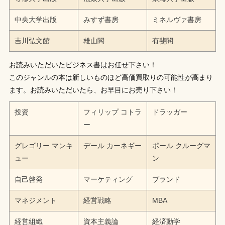
中央大学出版
みすず書房
ミネルヴァ書房
吉川弘文館
雄山閣
有斐閣
お読みいただいたビジネス書はお任せ下さい！
このジャンルの本は新しいものほど高価買取りの可能性が高まり
ます。お読みいただいたら、お早目にお売り下さい！
投資
フィリップ コトラ
ドラッガー
ー
グレゴリー マンキ
デール カーネギー
ポール クルーグマ
ュー
ン
自己啓発
マーケティング
ブランド
マネジメント
経営戦略
MBA
経営組織
資本主義論
経済動学