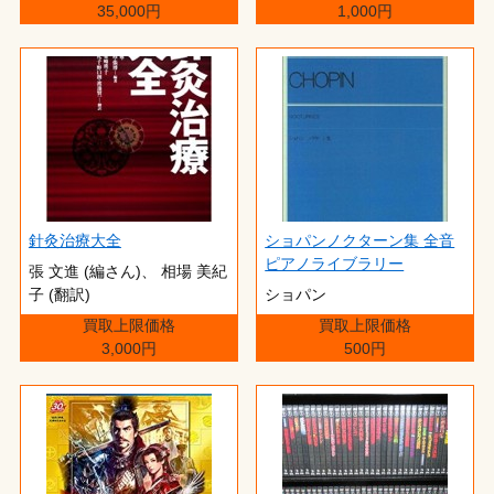
35,000円
1,000円
針灸治療大全
ショパンノクターン集 全音
ピアノライブラリー
張 文進 (編さん)、 相場 美紀
子 (翻訳)
ショパン
買取上限価格
買取上限価格
3,000円
500円