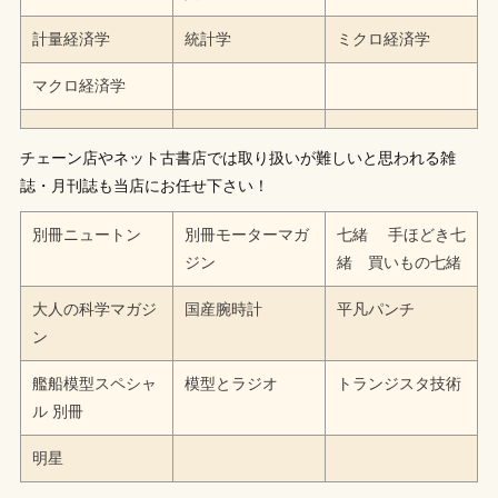
計量経済学
統計学
ミクロ経済学
マクロ経済学
チェーン店やネット古書店では取り扱いが難しいと思われる雑
誌・月刊誌も当店にお任せ下さい！
別冊ニュートン
別冊モーターマガ
七緒 手ほどき七
ジン
緒 買いもの七緒
大人の科学マガジ
国産腕時計
平凡パンチ
ン
艦船模型スペシャ
模型とラジオ
トランジスタ技術
ル 別冊
明星