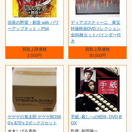
信長の野望・創造 with パワ
ディアゴスティーニ 東宝
ーアップキット – PS4
特撮映画DVDコレクション
全65枚セットバインダー付
き
買取上限価格
買取上限価格
3,500円
30,000円
ゲゲゲの鬼太郎 ゲゲゲBOX6
手紙 -殺しへの招待- DVD-B
0’s &70’s 2ボックスセット
OX
水木しげる原作
監督: 前田陽一