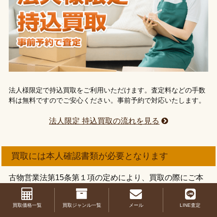
法人様限定で持込買取をご利用いただけます。査定料などの手数
料は無料ですのでご安心ください。事前予約で対応いたします。
法人限定 持込買取の流れを見る
買取には本人確認書類が必要となります
古物営業法第15条第１項の定めにより、買取の際にご本
人様確認をさせていただきます。
ご本人であることが確認できる顔写真つきの書類１点の
買取価格一覧
買取ジャンル一覧
メール
LINE査定