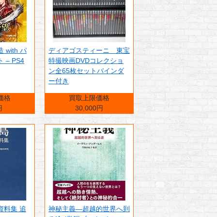
with パ
ディアゴスティーニ 東宝
– PS4
特撮映画DVDコレクショ
ン全65枚セットバインダ
ー付き
価格
買取上限価格
円
30,000円
資料集 追
神秘主義―超越的世界へ到