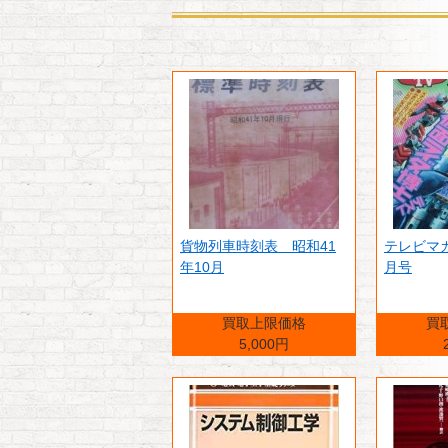
貨物列車時刻表 昭和41
テレビマガ
年10月
月号
買取上限価格
買
5,000円