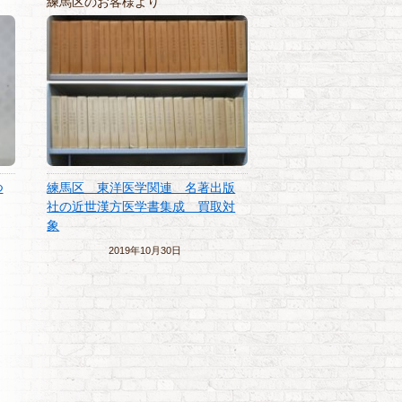
練馬区のお客様より
練馬区のお客様より
【出張買取】磯崎新
つ
練馬区 東洋医学関連 名著出版
クロッキーなどの建
社の近世漢方医学書集成 買取対
練馬区
象
2019年03月2
2019年10月30日