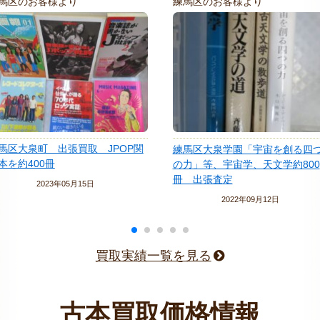
馬区のお客様より
練馬区のお客様より
馬区大泉町 出張買取 JPOP関
練馬区大泉学園「宇宙を創る四
本を約400冊
の力」等、宇宙学、天文学約800
冊 出張査定
2023年05月15日
2022年09月12日
買取実績一覧を見る
古本買取価格情報