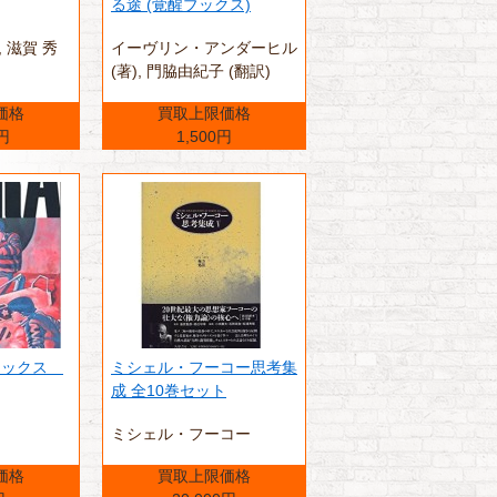
る途 (覚醒ブックス)
‎ 滋賀 秀
イーヴリン・アンダーヒル
(著),‎ 門脇由紀子 (翻訳)
価格
買取上限価格
0円
1,500円
デラックス
ミシェル・フーコー思考集
成 全10巻セット
ミシェル・フーコー
価格
買取上限価格