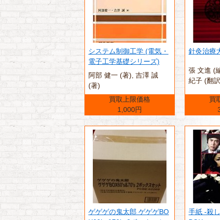
システム制御工学 (電気・
針灸治療
電子工学基礎シリーズ)
張 文進 (
阿部 健一 (著),‎ 吉澤 誠
紀子 (翻訳
(著)
買取上限価格
買
1,000円
ゲゲゲの鬼太郎 ゲゲゲBO
手紙 -殺し