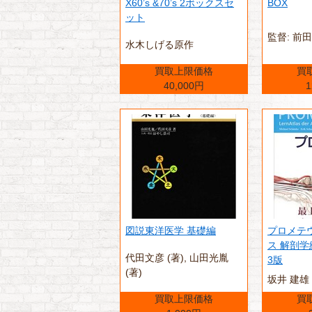
X60’s &70’s 2ボックスセ
BOX
ット
監督: 前
水木しげる原作
買取上限価格
買
40,000円
1
図説東洋医学 基礎編
プロメテ
ス 解剖学
代田文彦 (著),‎ 山田光胤
3版
(著)
坂井 建雄
買取上限価格
買