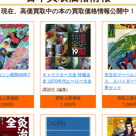
現在、高価買取中の本の買取価格情報公開中！
ジン昭和49年7
キャラクター大全 特撮全
光文社マーベル
史 1970年代ヒーロー大全
ス スパイダー
巻セット
講談社 (編集)
取上限価格
買取上限価格
買取上限
2,000円
1,200円
7,000