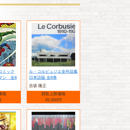
コミック
ル・コルビュジエ全作品集
マン 全8
日本語版 全8巻
吉坂 隆正
価格
買取上限価格
円
35,000円