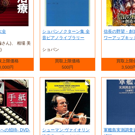
大全
ショパンノクターン集 全
信長の野望・創造 
音ピアノライブラリー
ワーアップキット 
編さん)、 相場 美
)
ショパン
取上限価格
買取上限価格
買取上限
3,000円
500円
3,500
への招待- DVD-
シューマン:ヴァイオリン
軍艦島実測調査