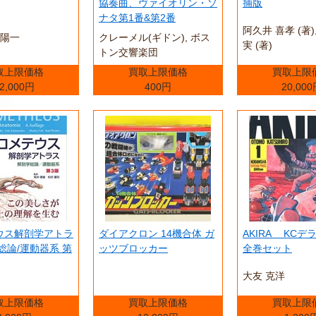
協奏曲、ヴァイオリン・ソ
捕版
ナタ第1番&第2番
阿久井 喜孝 (著),
田陽一
クレーメル(ギドン), ボス
実 (著)
トン交響楽団
取上限価格
買取上限価格
買取上限
2,000円
400円
20,00
ウス解剖学アトラ
ダイアクロン 14機合体 ガ
AKIRA KC
総論/運動器系 第
ッツブロッカー
全巻セット
大友 克洋
取上限価格
買取上限価格
買取上限