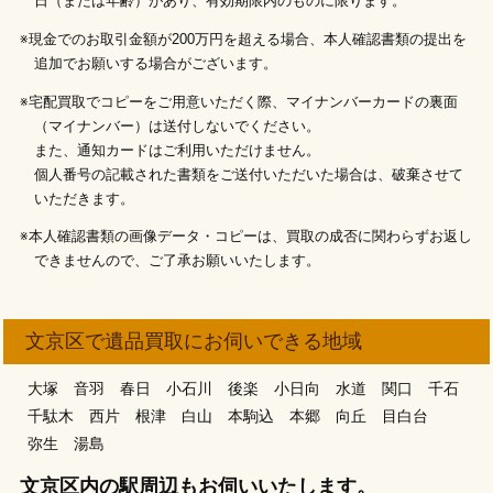
日（または年齢）があり、有効期限内のものに限ります。
※現金でのお取引金額が200万円を超える場合、本人確認書類の提出を
追加でお願いする場合がございます。
※宅配買取でコピーをご用意いただく際、マイナンバーカードの裏面
（マイナンバー）は送付しないでください。
また、通知カードはご利用いただけません。
個人番号の記載された書類をご送付いただいた場合は、破棄させて
いただきます。
※本人確認書類の画像データ・コピーは、買取の成否に関わらずお返し
できませんので、ご了承お願いいたします。
文京区で遺品買取にお伺いできる地域
大塚
音羽
春日
小石川
後楽
小日向
水道
関口
千石
千駄木
西片
根津
白山
本駒込
本郷
向丘
目白台
弥生
湯島
文京区内の駅周辺もお伺いいたします。