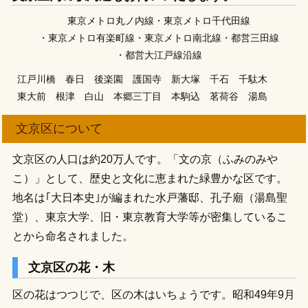
東京メトロ丸ノ内線
東京メトロ千代田線
東京メトロ有楽町線
東京メトロ南北線
都営三田線
都営大江戸線沿線
江戸川橋
春日
後楽園
護国寺
新大塚
千石
千駄木
東大前
根津
白山
本郷三丁目
本駒込
茗荷谷
湯島
文京区について
文京区の人口は約20万人です。「文の京（ふみのみや
こ）」として、歴史と文化に恵まれた緑豊かな区です。
地名は｢大日本史｣が編まれた水戸藩邸、孔子廟（湯島聖
堂）、東京大学、旧・東京教育大学等が密集しているこ
とから命名されました。
文京区の花・木
区の花はつつじで、区の木はいちょうです。昭和49年9月