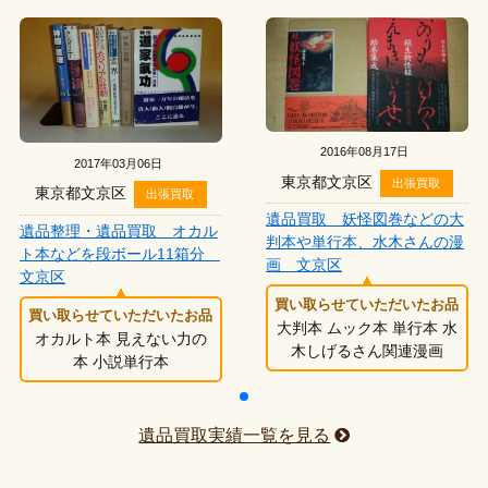
2016年08月17日
2017年03月06日
東京都文京区
出張買取
東京都文京区
出張買取
遺品買取 妖怪図巻などの大
遺品整理・遺品買取 オカル
判本や単行本、水木さんの漫
ト本などを段ボール11箱分
画 文京区
文京区
買い取らせていただいたお品
買い取らせていただいたお品
大判本 ムック本 単行本 水
オカルト本 見えない力の
木しげるさん関連漫画
本 小説単行本
遺品買取実績一覧を見る