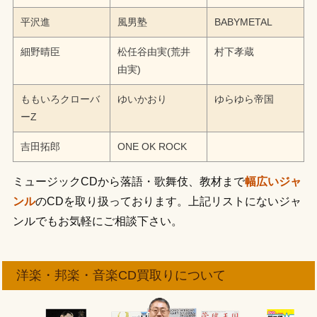
平沢進
風男塾
BABYMETAL
細野晴臣
松任谷由実(荒井
村下孝蔵
由実)
ももいろクローバ
ゆいかおり
ゆらゆら帝国
ーZ
吉田拓郎
ONE OK ROCK
ミュージックCDから落語・歌舞伎、教材まで
幅広いジャ
ンル
のCDを取り扱っております。上記リストにないジャ
ンルでもお気軽にご相談下さい。
洋楽・邦楽・音楽CD買取りについて