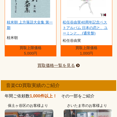
桂米朝 上方落語大全集 第一
松任谷由実40周年記念ベス
期
トアルバム 日本の恋と、ユ
ーミンと。 (通常盤)
桂米朝
松任谷由実
買取上限価格
買取上限価格
5,000円
1,000円
買取価格一覧を見る
音楽CD買取実績のご紹介
年間ご依頼数
1,000件以上！
その一部をご紹介
保土ヶ谷区のお客様より
さいたま市のお客様より