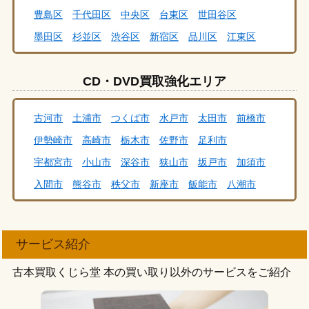
豊島区
千代田区
中央区
台東区
世田谷区
所沢市
戸田市
新座市
蓮田市
富士見市
墨田区
杉並区
渋谷区
新宿区
品川区
江東区
ふじみ野市
越谷市
さいたま市
坂戸市
志木市
足立区
荒川区
板橋区
江戸川区
大田区
葛飾区
草加市
久喜市
熊谷市
鴻巣市
加須市
川口市
CD・DVD買取強化エリア
北区
川越市
春日部市
朝霞市
上尾市
我孫子市
習志野市
八千代市
松戸市
船橋市
野田市
古河市
土浦市
つくば市
水戸市
太田市
前橋市
流山市
千葉市
柏市
浦安市
市川市
佐野市
伊勢崎市
高崎市
栃木市
佐野市
足利市
足利市
栃木市
鹿沼市
宇都宮市
小山市
宇都宮市
小山市
深谷市
狭山市
坂戸市
加須市
北区王子
北区赤羽
目黒区中目黒
目黒区自由が丘
入間市
熊谷市
秩父市
新座市
飯能市
八潮市
武蔵野市武蔵境
武蔵野市吉祥寺
港区六本木
上尾市
久喜市
春日部市
三郷市
川越市
越谷市
港区浜松町
港区田町
港区高輪
港区新橋
草加市
戸田市
さいたま市
川口市
八千代市
港区白金台
港区青山・南青山
練馬区大泉学園
サービス紹介
野田市
佐倉市
木更津市
鎌ヶ谷市
浦安市
豊島区駒込
豊島区池袋
千代田区飯田橋
古本買取くじら堂 本の買い取り以外のサービスをご紹介
市原市
我孫子市
船橋市
流山市
松戸市
千葉市
中央区銀座
台東区浅草
世田谷区成城
柏市
市川市
稲城市
多摩市
清瀬市
国立市
世田谷区三軒茶屋
墨田区両国
墨田区錦糸町