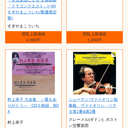
「ドラゴンクエスト」I~VII
すぎやまこういち(数量限定
盤)
すぎやまこういち
買取上限価格
買取上限価格
4,000円
1,200円
村上幸子 大全集 ～愛をあ
シューマン:ヴァイオリン協
りがとう～ CD５枚組 BO
奏曲、ヴァイオリン・ソナ
X
タ第1番&第2番
クレーメル(ギドン), ボスト
村上幸子
ン交響楽団