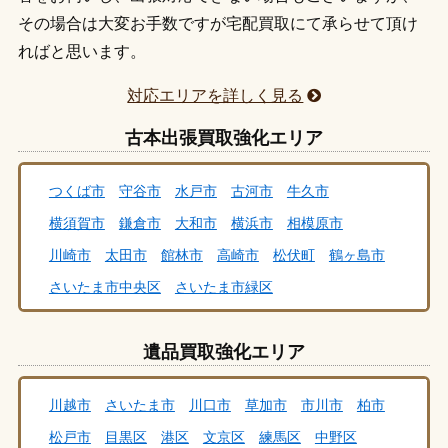
その場合は大変お手数ですが宅配買取にて承らせて頂け
ればと思います。
対応エリアを詳しく見る
古本出張買取強化エリア
つくば市
守谷市
水戸市
古河市
牛久市
横須賀市
鎌倉市
大和市
横浜市
相模原市
川崎市
太田市
館林市
高崎市
松伏町
鶴ヶ島市
さいたま市中央区
さいたま市緑区
さいたま市大宮区
さいたま市北区
さいたま市西区
遺品買取強化エリア
さいたま市桜区
さいたま市南区
さいたま市浦和区
さいたま市岩槻区
さいたま市見沼区
秩父市
川越市
さいたま市
川口市
草加市
市川市
柏市
本庄市
飯能市
杉戸町
行田市
伊奈町
吉川市
松戸市
目黒区
港区
文京区
練馬区
中野区
幸手市
白岡市
三郷市
八潮市
和光市
蕨市