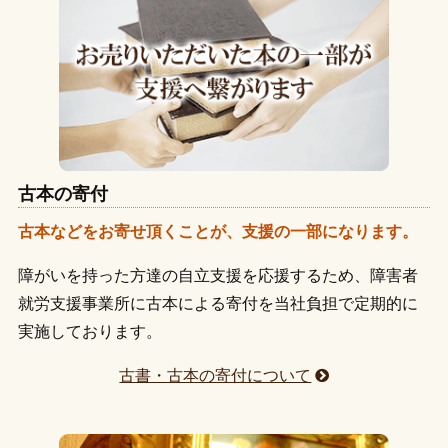
小金井市
国分寺市
小平市
立川市
東村山市
杉並区浜田山
杉並区高井戸
杉並区高円寺
日野市
武蔵野市
三鷹市
西東京市
調布市
杉並区荻窪
渋谷区代々木
渋谷区代官山
目黒区
港区
文京区
府中市
八王子市
練馬区
渋谷区千駄ヶ谷
渋谷区松濤
渋谷区恵比寿
豊島区
中野区
千代田区
中央区
台東区
墨田区
品川区五反田
品川区大崎
品川区大井町
杉並区
新宿区
渋谷区
品川区
江東区
北区
大田区田園調布
大田区大森
荒川区日暮里
足立区
荒川区
板橋区
江戸川区
大田区
葛飾区
足立区北千住
狛江市
稲城市
日野市
小平市
古本の寄付
多摩市
八王子市
国分寺市
小金井市
府中市
古本などをお寄せ頂くことが、支援の一部になります。
西東京市
国立市
三鷹市
目黒区
武蔵野市
港区
障がいを持った方達の自立支援を応援するため、障害者
文京区
東久留米市
練馬区
中野区
豊島区
就労支援事業所に古本による寄付を当社負担で定期的に
千代田区
調布市
中央区
台東区
墨田区
杉並区
実施しております。
新宿区
渋谷区
品川区
江東区
清瀬市
北区
古書・古本の寄付について
大田区
葛飾区
足立区
荒川区
板橋区
江戸川区