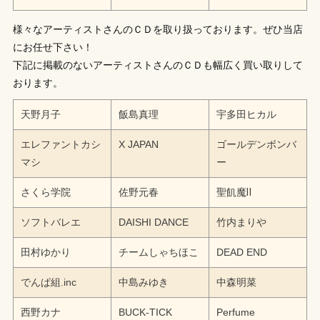
様々なアーティストさんのＣＤを取り扱っております。ぜひ当店
にお任せ下さい！
下記に掲載のないアーティストさんのＣＤも幅広く買い取りして
おります。
天野月子
飯島真理
宇多田ヒカル
エレファントカシ
X JAPAN
ゴールデンボンバ
マシ
ー
さくら学院
佐野元春
聖飢魔Ⅱ
ソフトバレエ
DAISHI DANCE
竹内まりや
田村ゆかり
チームしゃちほこ
DEAD END
でんぱ組.inc
中島みゆき
中森明菜
西野カナ
BUCK-TICK
Perfume