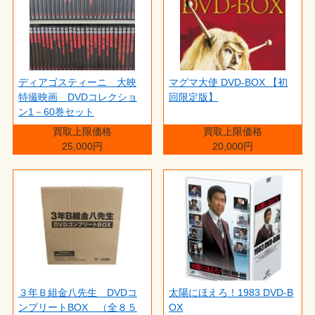
ディアゴスティーニ 大映
マグマ大使 DVD-BOX 【初
特撮映画 DVDコレクショ
回限定版】
ン1－60巻セット
買取上限価格
買取上限価格
25,000円
20,000円
３年Ｂ組金八先生 DVDコ
太陽にほえろ！1983 DVD-B
ンプリートBOX （全８５
OX