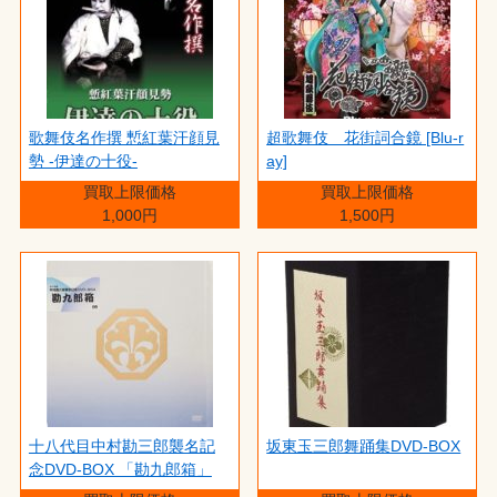
歌舞伎名作撰 慙紅葉汗顔見
超歌舞伎 花街詞合鏡 [Blu-r
勢 -伊達の十役-
ay]
買取上限価格
買取上限価格
1,000円
1,500円
十八代目中村勘三郎襲名記
坂東玉三郎舞踊集DVD-BOX
念DVD-BOX 「勘九郎箱」