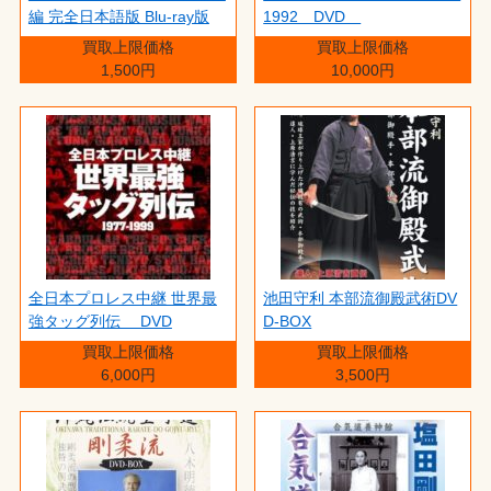
編 完全日本語版 Blu-ray版
1992 DVD
買取上限価格
買取上限価格
1,500円
10,000円
全日本プロレス中継 世界最
池田守利 本部流御殿武術DV
強タッグ列伝 DVD
D-BOX
買取上限価格
買取上限価格
6,000円
3,500円