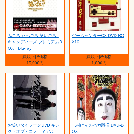
みごろ!たべごろ!笑いごろ!!
ゲームセンターCX DVD-BO
キャンディーズ プレミアムB
X16
OX Blu-ray
買取上限価格
買取上限価格
15,000円
1,800円
お笑いタイフーンDVD キン
志村けんのバカ殿様 DVD-B
グ・オブ・コメディ ハンデ
OX