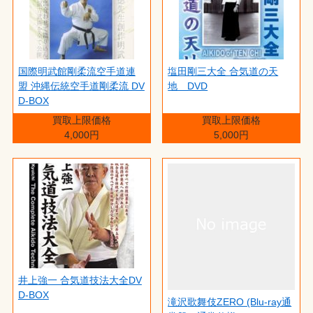
国際明武館剛柔流空手道連
塩田剛三大全 合気道の天
盟 沖縄伝統空手道剛柔流 DV
地 DVD
D-BOX
買取上限価格
買取上限価格
4,000円
5,000円
井上強一 合気道技法大全DV
D-BOX
滝沢歌舞伎ZERO (Blu-ray通