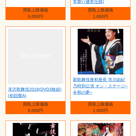
常盤) (通常仕様)
買取上限価格
買取上限価格
5,000円
1,800円
新歌舞伎座初座長 市川由紀
乃特別公演 オン・ステージ~
滝沢歌舞伎2018(DVD3枚組)
令和の夢~
(初回盤A)
買取上限価格
買取上限価格
8,000円
1,000円