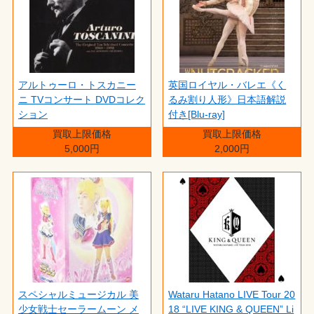
アルトゥーロ・トスカニー
英国ロイヤル・バレエ《く
ニ TVコンサート DVDコレク
るみ割り人形》日本語解説
ション
付き[Blu-ray]
買取上限価格
買取上限価格
5,000円
2,000円
スペシャルミュージカル 美
Wataru Hatano LIVE Tour 20
少女戦士セーラームーン メ
18 “LIVE KING & QUEEN” Li