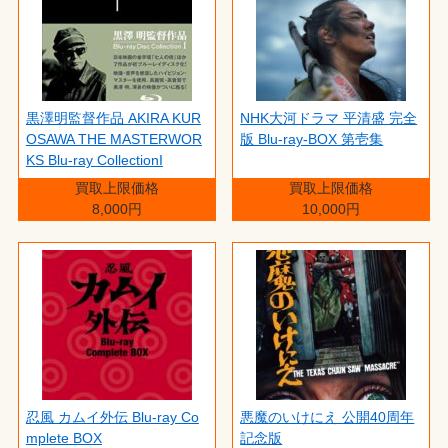
黒澤明監督作品 AKIRA KUR
NHK大河ドラマ 平清盛 完全
OSAWA THE MASTERWOR
版 Blu-ray-BOX 第壱集
KS Blu-ray CollectionI
買取上限価格
買取上限価格
8,000円
10,000円
忍風 カムイ外伝 Blu-ray Co
悪魔のいけにえ 公開40周年
mplete BOX
記念版