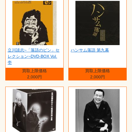
立川談志~「落語のピン」セ
ハンサム落語 第九幕
レクション~DVD-BOX Vol.
壱
買取上限価格
買取上限価格
2,000円
2,000円