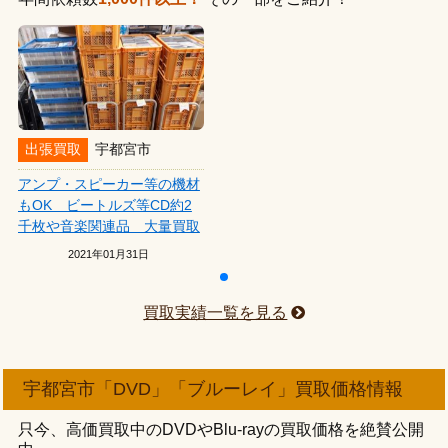
出張買取
宇都宮市
アンプ・スピーカー等の機材
もOK ビートルズ等CD約2
千枚や音楽関連品 大量買取
2021年01月31日
買取実績一覧を見る
宇都宮市「DVD」「ブルーレイ」買取価格情報
只今、高価買取中のDVDやBlu-rayの買取価格を絶賛公開