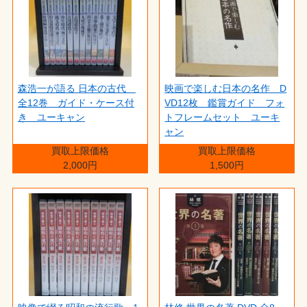
森浩一が語る 日本の古代
映画で楽しむ日本の名作 D
全12巻 ガイド・ケース付
VD12枚 鑑賞ガイド フォ
き ユーキャン
トフレームセット ユーキ
ャン
買取上限価格
買取上限価格
2,000円
1,500円