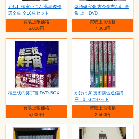
五代目柳家小さん 落語傑作
落語研究会 古今亭志ん朝 全
選全集 全10枚セット
集 上 DVD
買取上限価格
買取上限価格
6,000円
7,000円
桂三枝の笑宇宙 DVD-BOX
かけはぎ 技術講習通信講
座 計６本セット
買取上限価格
買取上限価格
5,000円
2,500円