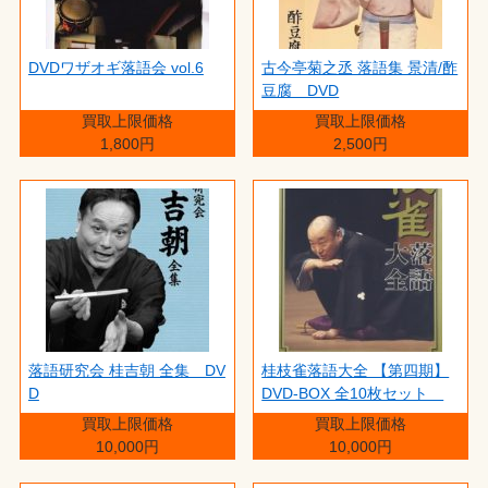
DVDワザオギ落語会 vol.6
古今亭菊之丞 落語集 景清/酢
豆腐 DVD
買取上限価格
買取上限価格
1,800円
2,500円
落語研究会 桂吉朝 全集 DV
桂枝雀落語大全 【第四期】
D
DVD-BOX 全10枚セット
買取上限価格
買取上限価格
10,000円
10,000円