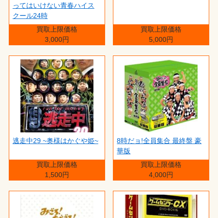
ってはいけない青春ハイス
クール24時
買取上限価格
買取上限価格
3,000円
5,000円
逃走中29 ~奥様はかぐや姫~
8時だョ!全員集合 最終盤 豪
華版
買取上限価格
買取上限価格
1,500円
4,000円