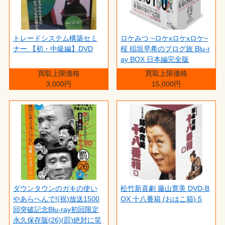
トレードシステム構築セミ
ロケみつ ~ロケxロケxロケ~
ナー 【初・中級編】DVD
桜 稲垣早希のブログ旅 Blu-r
ay BOX 日本編完全版
買取上限価格
買取上限価格
3,000円
15,000円
ダウンタウンのガキの使い
松竹新喜劇 藤山寛美 DVD-B
やあらへんで!(祝)放送1500
OX 十八番箱 (おはこ箱) 5
回突破記念Blu-ray初回限定
永久保存版(26)(罰)絶対に笑