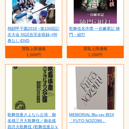
熱闘甲子園2018 ~第100回記
歌舞伎名作撰 一谷嫩軍記 陣
念大会 55試合完全収録~(特
門・組打
典なし)DVD
買取上限価格
買取上限価格
1,500円
1,200円
歌舞伎座さよなら公演 御
MEMORIAL Blu-ray BOX
名残三月大歌舞伎／御名残
「FUTO NOZOMI」
四月大歌舞伎 (歌舞伎座ＤＶ