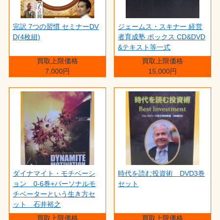
完訳 7つの習慣 セミナーDV
ジェームス・スキナー 経営
D(4枚組)
者育成塾 ボックス CD&DVD
&テキスト等一式
買取上限価格
買取上限価格
7,000円
15,000円
ダイナマイト・モチベーシ
時代を読む投資術 DVD3巻
ョン 0-6巻+パーソナルモ
セット
チベーターという生き方セ
ット 石井裕之
買取上限価格
買取上限価格