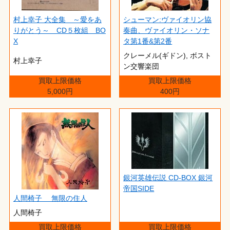
村上幸子 大全集 ～愛をあ
シューマン:ヴァイオリン協
りがとう～ CD５枚組 BO
奏曲、ヴァイオリン・ソナ
X
タ第1番&第2番
クレーメル(ギドン), ボスト
村上幸子
ン交響楽団
買取上限価格
買取上限価格
5,000円
400円
銀河英雄伝説 CD-BOX 銀河
帝国SIDE
人間椅子 無限の住人
人間椅子
買取上限価格
買取上限価格