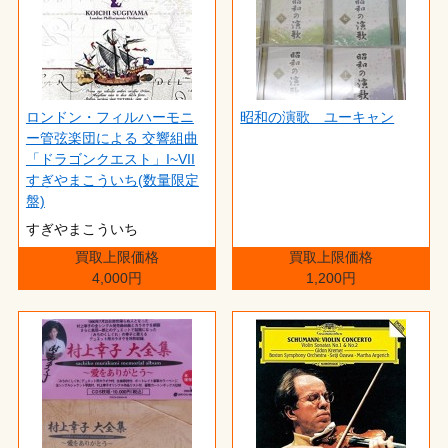
ロンドン・フィルハーモニ
昭和の演歌 ユーキャン
ー管弦楽団による 交響組曲
「ドラゴンクエスト」I~VII
すぎやまこういち(数量限定
盤)
すぎやまこういち
買取上限価格
買取上限価格
4,000円
1,200円