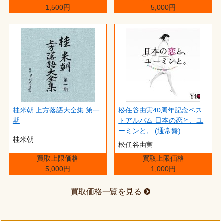
1,500円
5,000円
桂米朝 上方落語大全集 第一
松任谷由実40周年記念ベス
期
トアルバム 日本の恋と、ユ
ーミンと。 (通常盤)
桂米朝
松任谷由実
買取上限価格
買取上限価格
5,000円
1,000円
買取価格一覧を見る