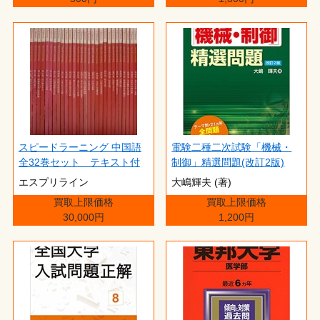
スピードラーニング 中国語
電験二種二次試験「機械・
全32巻セット テキスト付
制御」精選問題(改訂2版)
エスプリライン
大嶋輝夫 (著)
買取上限価格
買取上限価格
30,000円
1,200円