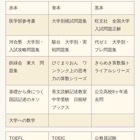
赤本
青本
黒本
医学部参考書
大学別模試問題集
旺文社 全国大学
入試問題正解
河合塾 大学別・
駿台 大学別・実
代ゼミ 大学別・
入試攻略問題集
戦問題集
プレ問題集
鉄緑会 東大 問
ぴぐまりおん ワ
きらめき算数脳ト
題集
ンランク上の思考
ライアルシリーズ
力の算数シリーズ
基礎から身につく
長文読解記述教室
公立高校8ヶ年過
国語記述のキソ
中学受験 日能研
去問
ブックス
大学への数学
TOEFL
TOEIC
公務員試験