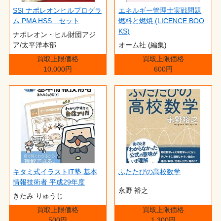
SSI ナポレオンヒルプログラ
エネルギー管理士実戦問題
ム PMA HSS セット
燃料と燃焼 (LICENCE BOO
KS)
ナポレオン・ヒル財団アジ
ア/太平洋本部
オーム社 (編集)
買取上限価格
買取上限価格
10,000円
600円
キタミ式イラストIT塾 基本
ふたたびの高校数学
情報技術者 平成29年度
永野 裕之
きたみ りゅうじ
買取上限価格
買取上限価格
500円
1,300円