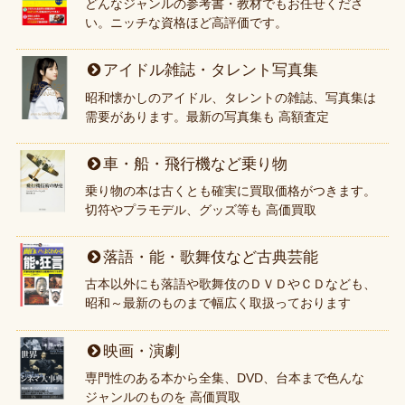
どんなジャンルの参考書・教材でもお任せくださ
い。ニッチな資格ほど高評価です。
アイドル雑誌・タレント写真集
昭和懐かしのアイドル、タレントの雑誌、写真集は
需要があります。最新の写真集も 高額査定
車・船・飛行機など乗り物
乗り物の本は古くとも確実に買取価格がつきます。
切符やプラモデル、グッズ等も 高価買取
落語・能・歌舞伎など古典芸能
古本以外にも落語や歌舞伎のＤＶＤやＣＤなども、
昭和～最新のものまで幅広く取扱っております
映画・演劇
専門性のある本から全集、DVD、台本まで色んな
ジャンルのものを 高価買取