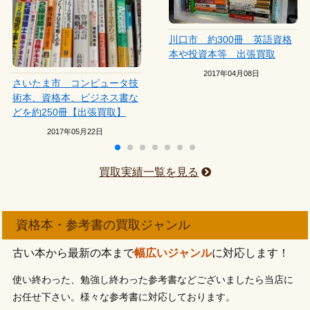
川口市 約300冊 英語資格
本や投資本等 出張買取
2017年04月08日
さいたま市 コンピュータ技
術本、資格本、ビジネス書な
どを約250冊【出張買取】
2017年05月22日
買取実績一覧を見る
資格本・参考書の買取ジャンル
古い本から最新の本まで
幅広いジャンル
に対応します！
使い終わった、勉強し終わった参考書などございましたら当店に
お任せ下さい。様々な参考書に対応しております。