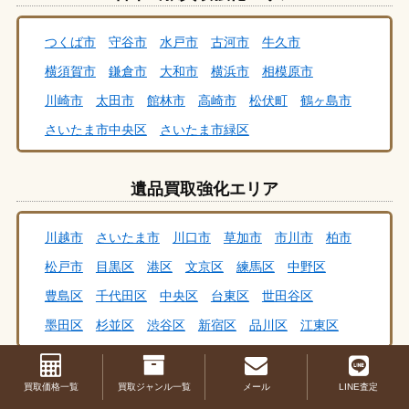
つくば市
守谷市
水戸市
古河市
牛久市
横須賀市
鎌倉市
大和市
横浜市
相模原市
川崎市
太田市
館林市
高崎市
松伏町
鶴ヶ島市
さいたま市中央区
さいたま市緑区
さいたま市大宮区
さいたま市北区
さいたま市西区
遺品買取強化エリア
さいたま市桜区
さいたま市南区
さいたま市浦和区
さいたま市岩槻区
さいたま市見沼区
秩父市
川越市
さいたま市
川口市
草加市
市川市
柏市
本庄市
飯能市
杉戸町
行田市
伊奈町
吉川市
松戸市
目黒区
港区
文京区
練馬区
中野区
幸手市
白岡市
三郷市
八潮市
和光市
蕨市
豊島区
千代田区
中央区
台東区
世田谷区
所沢市
戸田市
新座市
蓮田市
富士見市
墨田区
杉並区
渋谷区
新宿区
品川区
江東区
ふじみ野市
越谷市
さいたま市
坂戸市
志木市
足立区
荒川区
板橋区
江戸川区
大田区
葛飾区
草加市
久喜市
熊谷市
鴻巣市
加須市
川口市
CD・DVD買取強化エリア
北区
買取価格一覧
買取ジャンル一覧
メール
LINE査定
川越市
春日部市
朝霞市
上尾市
我孫子市