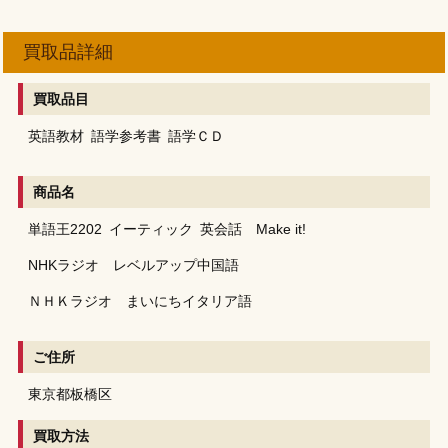
買取品詳細
買取品目
英語教材
語学参考書
語学ＣＤ
商品名
単語王2202
イーティック
英会話 Make it!
NHKラジオ レベルアップ中国語
ＮＨＫラジオ まいにちイタリア語
ご住所
東京都板橋区
買取方法