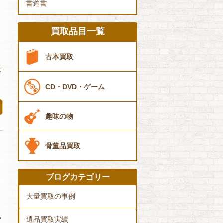
書道書
買取品目一覧
古本買取
映
CD・DVD・ゲーム
趣味の物
骨董品買取
ブログカテゴリー
大量買取の事例
い
遺品買取実績