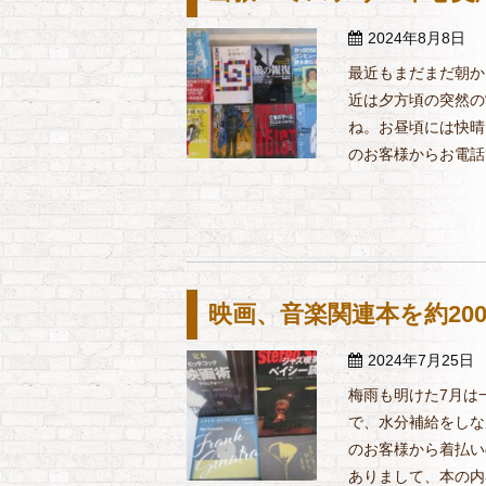
2024年8月8日
最近もまだまだ朝か
近は夕方頃の突然の
ね。お昼頃には快晴
のお客様からお電話で
映画、音楽関連本を約20
2024年7月25日
梅雨も明けた7月は
で、水分補給をしな
のお客様から着払い
ありまして、本の内容