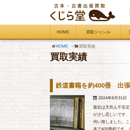
HOME
買取ジャンル
HOME
買取実績
買取実績
鉄道書籍を約400冊 出
2024年8月31日
最近は天気も不安定
が少し恋しいです。
伺い致しました。こ
本で400冊程です。当