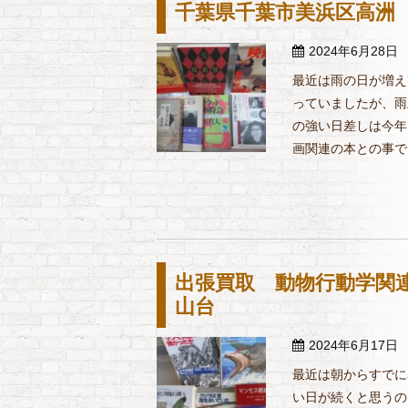
千葉県千葉市美浜区高洲 
2024年6月28日
最近は雨の日が増え
っていましたが、雨
の強い日差しは今年
画関連の本との事でし
出張買取 動物行動学関連
山台
2024年6月17日
最近は朝からすでに
い日が続くと思うの