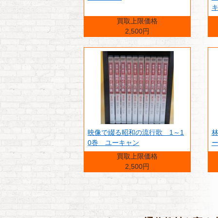
買取上限価格
2,500円
映像で綴る昭和の流行歌 1～1
林
0巻 ユーキャン
買取上限価格
2,500円