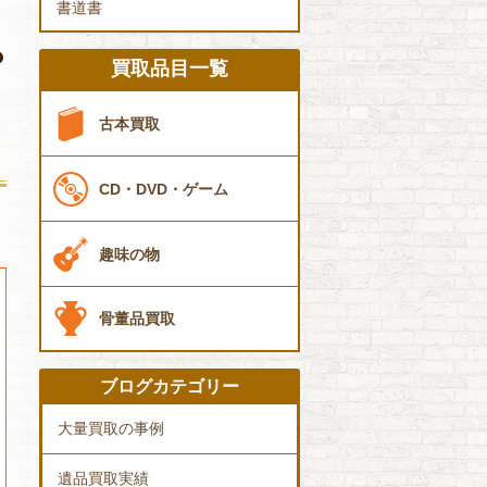
書道書
買取品目一覧
古本買取
CD・DVD・ゲーム
趣味の物
骨董品買取
ブログカテゴリー
大量買取の事例
遺品買取実績