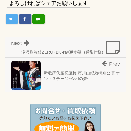
よろしければシェアお願いします
Next
滝沢歌舞伎ZERO (Blu-ray通常盤) (通常仕様)
Prev
新歌舞伎座初座長 市川由紀乃特別公演 オ
ン・ステージ~令和の夢~