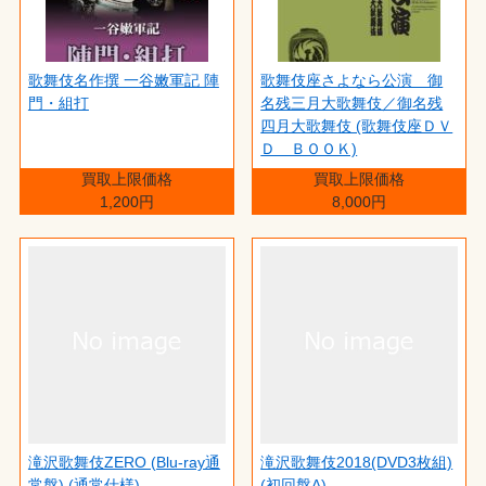
歌舞伎名作撰 一谷嫩軍記 陣
歌舞伎座さよなら公演 御
門・組打
名残三月大歌舞伎／御名残
四月大歌舞伎 (歌舞伎座ＤＶ
Ｄ ＢＯＯＫ)
買取上限価格
買取上限価格
1,200円
8,000円
滝沢歌舞伎ZERO (Blu-ray通
滝沢歌舞伎2018(DVD3枚組)
常盤) (通常仕様)
(初回盤A)