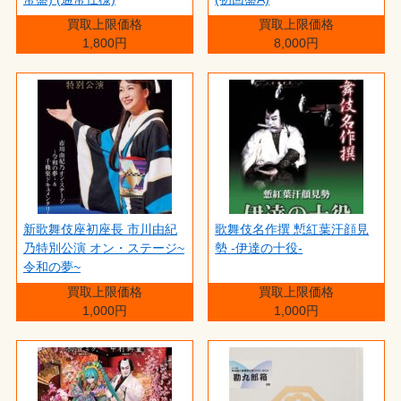
買取上限価格
買取上限価格
1,800円
8,000円
新歌舞伎座初座長 市川由紀
歌舞伎名作撰 慙紅葉汗顔見
乃特別公演 オン・ステージ~
勢 -伊達の十役-
令和の夢~
買取上限価格
買取上限価格
1,000円
1,000円