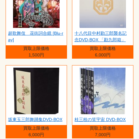
超歌舞伎 花街詞合鏡 [Blu-r
十八代目中村勘三郎襲名記
ay]
念DVD-BOX 「勘九郎箱」
買取上限価格
買取上限価格
1,500円
6,000円
坂東玉三郎舞踊集DVD-BOX
桂三枝の笑宇宙 DVD-BOX
買取上限価格
買取上限価格
6,000円
7,000円