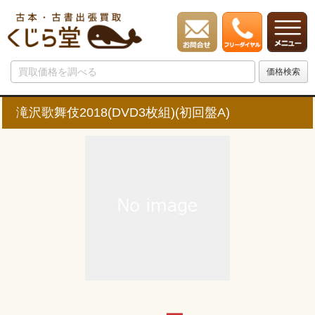
滝沢歌舞伎2018(DVD3枚組)(初回盤A)