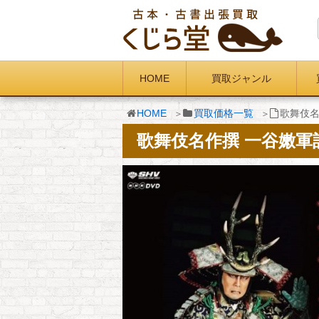
HOME
買取ジャンル
HOME
買取価格一覧
歌舞伎名
歌舞伎名作撰 一谷嫩軍