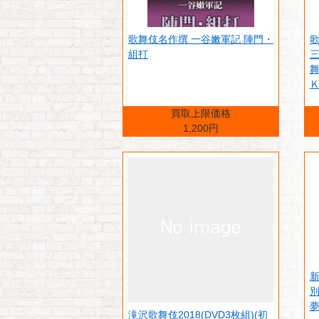
歌舞伎名作撰 一谷嫩軍記 陣門・
組打
舞
Ｋ
買取上限価格
1,200円
別
夢
滝沢歌舞伎2018(DVD3枚組)(初