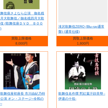
歌舞伎座さよなら公演 御名残
三月大歌舞伎／御名残四月大歌
伎 (歌舞伎座ＤＶＤ ＢＯＯ
滝沢歌舞伎ZERO (Blu-ray通常
)
盤) (通常仕様)
買取上限価格
買取上限価格
8,000円
1,800円
新歌舞伎座初座長 市川由紀乃特
歌舞伎名作撰 慙紅葉汗顔見勢 -
公演 オン・ステージ~令和の
伊達の十役-
~