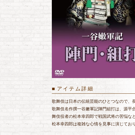
アイテム詳細
歌舞伎は日本の伝統芸能のひとつなので、
歌舞伎名作撰一谷嫩軍記陣門組打は、源平
舞伎役者の松本幸四郎で戦国武将の苦悩な
松本幸四郎は複雑な心情を見事に演じてお