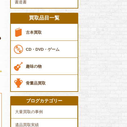
書道書
買取品目一覧
古本買取
CD・DVD・ゲーム
趣味の物
骨董品買取
ブログカテゴリー
大量買取の事例
遺品買取実績