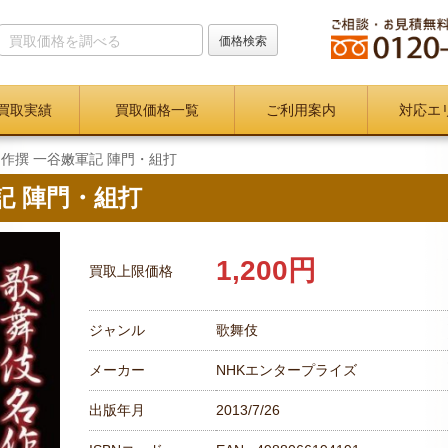
買取実績
買取価格一覧
ご利用案内
対応エ
作撰 一谷嫩軍記 陣門・組打
記 陣門・組打
1,200円
買取上限価格
ジャンル
歌舞伎
メーカー
NHKエンタープライズ
出版年月
2013/7/26