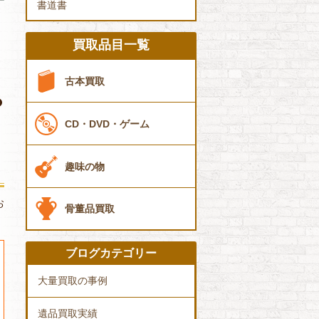
書道書
買取品目一覧
古本買取
CD・DVD・ゲーム
趣味の物
お
骨董品買取
ブログカテゴリー
大量買取の事例
遺品買取実績