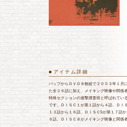
アイテム詳細
バップからＤＶＤ８枚組で２００３年１月に発売
た全２６話に加え、メイキング映像や関係
特殊セクションの遊撃捜査班と呼ばれてい
です。ＤＩＳＣ１が第１話から４話、ＤＩＳ
１３話から１６話、ＤＩＳＣ5が第１７話か
６話、ＤＩＳＣ８がメイキング映像と関係