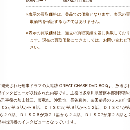
ISBNコード
4988021119429
※表示の買取価格は、美品での価格となります。表示の買
取価格を保証するものではありません。
※表示の買取価格は、過去の買取実績を基に掲載しており
ます。現在の買取価格につきましては、お問い合わせ
さい。
された刑事ドラマの大追跡 GREAT CHASE DVD-BOXは、放送さ
者インタビューが収録された内容です。主役は多奈川県警察本部刑事部
る刑事役の加山雄三、藤竜也、沖雅也、長谷直美、柴田恭兵の５人の俳
Ｃ2が第５話から８話、ＤＩＳＣ3が第９話から１２話、ＤＩＳＣ4が第
ら２０話、ＤＩＳＣ６が第２１話から２４話、ＤＩＳＣ7が第２５話と
者や出演者のインタビューとなっています。