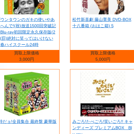
ダウンタウンのガキの使いやあ
松竹新喜劇 藤山寛美 DVD-BOX
へんで!(祝)放送1500回突破記
十八番箱 (おはこ箱) 5
Blu-ray初回限定永久保存版(2
)(罰)絶対に笑ってはいけない
春ハイスクール24時
買取上限価格
買取上限価格
3,000円
5,000円
時だョ!全員集合 最終盤 豪華版
みごろ!たべごろ!笑いごろ!! キャ
ンディーズ プレミアムBOX Bl