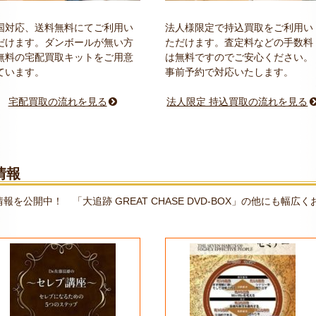
国対応、送料無料にてご利用い
法人様限定で持込買取をご利用い
だけます。ダンボールが無い方
ただけます。査定料などの手数料
無料の宅配買取キットをご用意
は無料ですのでご安心ください。
ています。
事前予約で対応いたします。
宅配買取の流れを見る
法人限定 持込買取の流れを見る
情報
公開中！ 「大追跡 GREAT CHASE DVD-BOX」の他にも幅広く