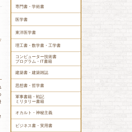
専門書・学術書
医学書
東洋医学書
下
理工書・数学書・工学書
コンピューター技術書
プログラム・IT書籍
建築書・建築雑誌
思想書・哲学書
れ
の
軍事書籍・戦記
ミリタリー書籍
優
オカルト・神秘主義
２
ビジネス書・実用書