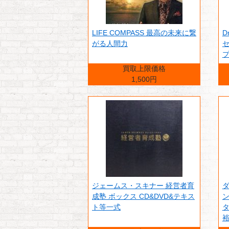
LIFE COMPASS 最高の未来に繋
D
がる人間力
買取上限価格
1,500円
ジェームス・スキナー 経営者育
成塾 ボックス CD&DVD&テキス
ン
ト等一式