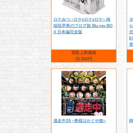
ロケみつ ~ロケxロケxロケ~ 桜
稲垣早希のブログ旅 Blu-ray BO
ら
X 日本編完全版
念
6
青
買取上限価格
15,000円
逃走中29 ~奥様はかぐや姫~
8