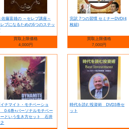
r.佐藤富雄の ～セレブ講座～
完訳 7つの習慣 セミナーDVD(4
セレブになるための5つのステッ
枚組)
プ
買取上限価格
買取上限価格
4,000円
7,000円
ダイナマイト・モチベーショ
時代を読む投資術 DVD3巻セ
 0-6巻+パーソナルモチベー
ット
ターという生き方セット 石井
裕之