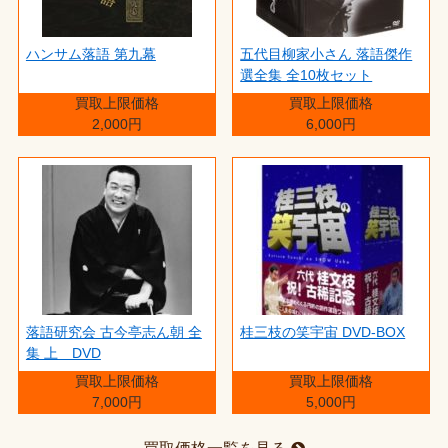
ハンサム落語 第九幕
五代目柳家小さん 落語傑作
選全集 全10枚セット
買取上限価格
買取上限価格
2,000円
6,000円
落語研究会 古今亭志ん朝 全
桂三枝の笑宇宙 DVD-BOX
集 上 DVD
買取上限価格
買取上限価格
7,000円
5,000円