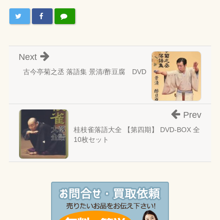
Next
古今亭菊之丞 落語集 景清/酢豆腐 DVD
Prev
桂枝雀落語大全 【第四期】 DVD-BOX 全
10枚セット