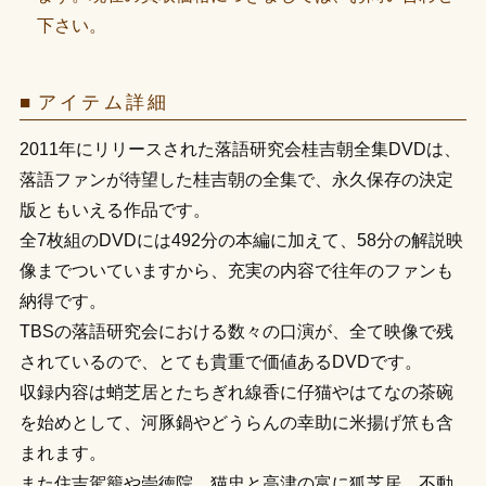
下さい。
アイテム詳細
2011年にリリースされた落語研究会桂吉朝全集DVDは、
落語ファンが待望した桂吉朝の全集で、永久保存の決定
版ともいえる作品です。
全7枚組のDVDには492分の本編に加えて、58分の解説映
像までついていますから、充実の内容で往年のファンも
納得です。
TBSの落語研究会における数々の口演が、全て映像で残
されているので、とても貴重で価値あるDVDです。
収録内容は蛸芝居とたちぎれ線香に仔猫やはてなの茶碗
を始めとして、河豚鍋やどうらんの幸助に米揚げ笊も含
まれます。
また住吉駕籠や崇徳院、猫忠と高津の富に狐芝居、不動