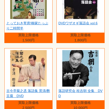
とっておき寄席!柳家たっぷ
DVDワザオギ落語会 vol.6
り二時間半
買取上限価格
買取上限価格
1,500円
1,800円
古今亭菊之丞 落語集 景清/酢
落語研究会 桂吉朝 全集 DV
豆腐 DVD
D
買取上限価格
買取上限価格
2,500円
10,000円