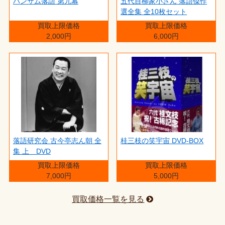
ハンサム落語 第九幕
五代目柳家小さん 落語傑作
選全集 全10枚セット
買取上限価格
買取上限価格
2,000円
6,000円
落語研究会 古今亭志ん朝 全
桂三枝の笑宇宙 DVD-BOX
集 上 DVD
買取上限価格
買取上限価格
7,000円
5,000円
買取価格一覧を見る