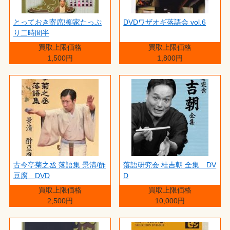
とっておき寄席!柳家たっぷ
DVDワザオギ落語会 vol.6
り二時間半
買取上限価格
買取上限価格
1,500円
1,800円
古今亭菊之丞 落語集 景清/酢
落語研究会 桂吉朝 全集 DV
豆腐 DVD
D
買取上限価格
買取上限価格
2,500円
10,000円