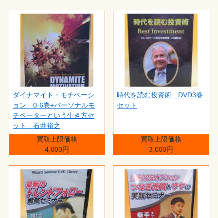
ダイナマイト・モチベーシ
時代を読む投資術 DVD3巻
ョン 0-6巻+パーソナルモ
セット
チベーターという生き方セ
ット 石井裕之
買取上限価格
買取上限価格
4,000円
3,000円