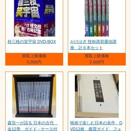
桂三枝の笑宇宙 DVD-BOX
かけはぎ 技術講習通信講
座 計６本セット
買取上限価格
買取上限価格
5,000円
2,500円
森浩一が語る 日本の古代
映画で楽しむ日本の名作 D
全12巻 ガイド・ケース付
VD12枚 鑑賞ガイド フォ