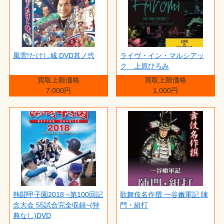
風雲!たけし城 DVD其ノ弐
ライヴ・イン・マルシアッ
ク 上原ひろみ
買取上限価格
買取上限価格
7,000円
1,000円
熱闘甲子園2018 ~第100回記
歌舞伎名作撰 一谷嫩軍記 陣
念大会 55試合完全収録~(特
門・組打
典なし)DVD