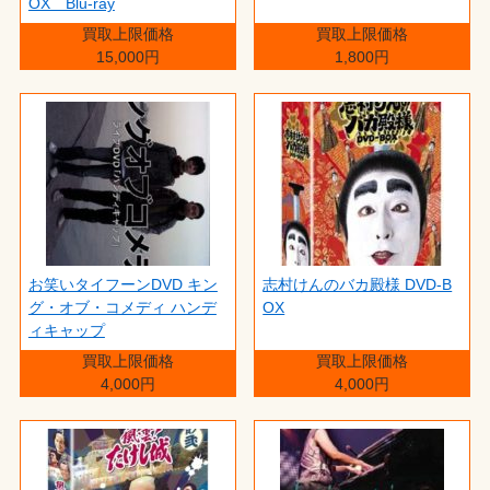
OX Blu-ray
買取上限価格
買取上限価格
15,000円
1,800円
お笑いタイフーンDVD キン
志村けんのバカ殿様 DVD-B
グ・オブ・コメディ ハンデ
OX
ィキャップ
買取上限価格
買取上限価格
4,000円
4,000円