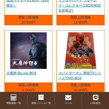
仮面ライダーV3 BOX（初回
サンダーバード ブルーレ
限定）
イ・コレクターズBOX(初回
生産限定)
買取上限価格
買取上限価格
20,000円
13,000円
大魔神 Blu-ray BOX
スパイダーマン 東映TVシリ
ーズ DVD-BOX
買取上限価格
買取上限価格
4,000円
30,000円
買取価格一覧
買取ジャンル一覧
メール
LINE査定