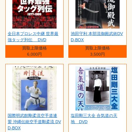
全日本プロレス中継 世界最
池田守利 本部流御殿武術DV
強タッグ列伝 DVD
D-BOX
買取上限価格
買取上限価格
6,000円
3,500円
国際明武館剛柔流空手道連
塩田剛三大全 合気道の天
盟 沖縄伝統空手道剛柔流 DV
地 DVD
D-BOX