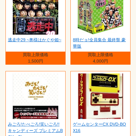
逃走中29 ~奥様はかぐや姫~
8時だョ!全員集合 最終盤 豪
華版
買取上限価格
買取上限価格
1,500円
4,000円
みごろ!たべごろ!笑いごろ!!
ゲームセンターCX DVD-BO
キャンディーズ プレミアムB
X16