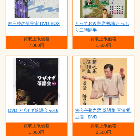
桂三枝の笑宇宙 DVD-BOX
とっておき寄席!柳家たっぷ
り二時間半
買取上限価格
買取上限価格
7,000円
1,500円
DVDワザオギ落語会 vol.6
古今亭菊之丞 落語集 景清/酢
豆腐 DVD
買取上限価格
買取上限価格
1,800円
2,500円