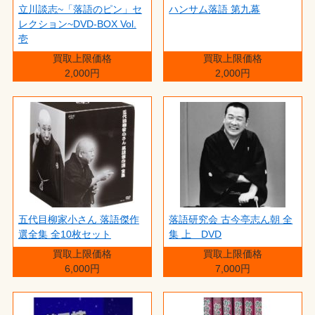
立川談志~「落語のピン」セ
ハンサム落語 第九幕
レクション~DVD-BOX Vol.
壱
買取上限価格
買取上限価格
2,000円
2,000円
五代目柳家小さん 落語傑作
落語研究会 古今亭志ん朝 全
選全集 全10枚セット
集 上 DVD
買取上限価格
買取上限価格
6,000円
7,000円