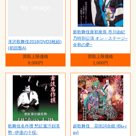
新歌舞伎座初座長 市川由紀
乃特別公演 オン・ステージ~
滝沢歌舞伎2018(DVD3枚組)
令和の夢~
(初回盤A)
買取上限価格
買取上限価格
8,000円
1,000円
歌舞伎名作撰 慙紅葉汗顔見
超歌舞伎 花街詞合鏡 [Blu-r
勢 -伊達の十役-
ay]