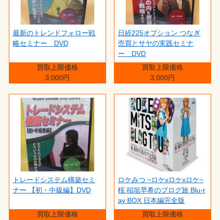
最新のトレンドフォロー戦
日経225オプション つなぎ
略セミナー DVD
売買とサヤの実践セミナ
ー DVD
買取上限価格
買取上限価格
3,000円
3,000円
トレードシステム構築セミ
ロケみつ ~ロケxロケxロケ~
ナー 【初・中級編】DVD
桜 稲垣早希のブログ旅 Blu-r
ay BOX 日本編完全版
買取上限価格
買取上限価格