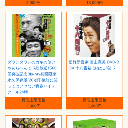
3,000円
15,000円
ダウンタウンのガキの使い
松竹新喜劇 藤山寛美 DVD-B
やあらへんで!(祝)放送1500
OX 十八番箱 (おはこ箱) 5
回突破記念Blu-ray初回限定
永久保存版(26)(罰)絶対に笑
ってはいけない青春ハイス
クール24時
買取上限価格
買取上限価格
3,000円
5,000円