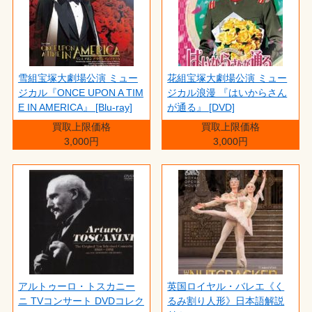
雪組宝塚大劇場公演 ミュー
花組宝塚大劇場公演 ミュー
ジカル『ONCE UPON A TIM
ジカル浪漫 『はいからさん
E IN AMERICA』 [Blu-ray]
が通る』 [DVD]
買取上限価格
買取上限価格
3,000円
3,000円
アルトゥーロ・トスカニー
英国ロイヤル・バレエ《く
ニ TVコンサート DVDコレク
るみ割り人形》日本語解説