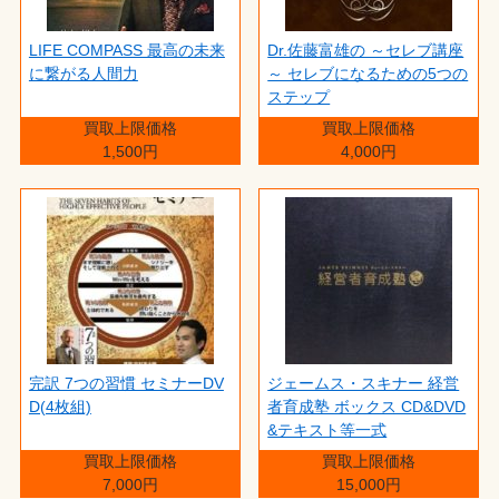
LIFE COMPASS 最高の未来
Dr.佐藤富雄の ～セレブ講座
に繋がる人間力
～ セレブになるための5つの
ステップ
買取上限価格
買取上限価格
1,500円
4,000円
完訳 7つの習慣 セミナーDV
ジェームス・スキナー 経営
D(4枚組)
者育成塾 ボックス CD&DVD
&テキスト等一式
買取上限価格
買取上限価格
7,000円
15,000円