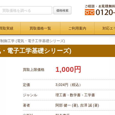
買取実績
買取価格一覧
ご利用案内
対応エ
制御工学 (電気・電子工学基礎シリーズ)
気・電子工学基礎シリーズ)
1,000円
買取上限価格
定価
3,024円（税込）
ジャンル
理工書・数学書・工学書
著者
阿部 健一 (著),‎ 吉澤 誠 (著)