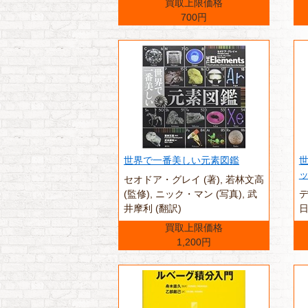
買取上限価格
700円
世界で一番美しい元素図鑑
世
セオドア・グレイ (著),‎ 若林文高
(監修),‎ ニック・マン (写真),‎ 武
デ
井摩利 (翻訳)
日
買取上限価格
1,200円