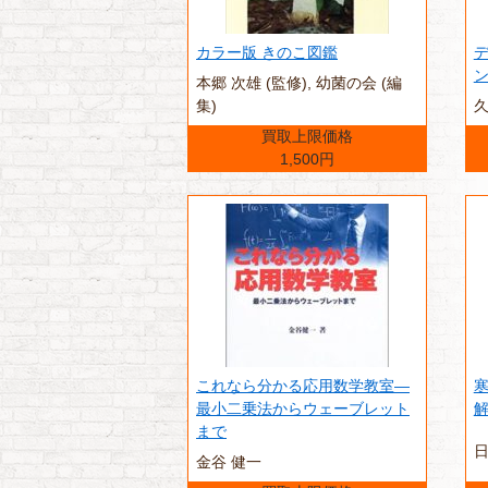
カラー版 きのこ図鑑
本郷 次雄 (監修),‎ 幼菌の会 (編
集)
久
買取上限価格
1,500円
これなら分かる応用数学教室―
最小二乗法からウェーブレット
まで
日
金谷 健一