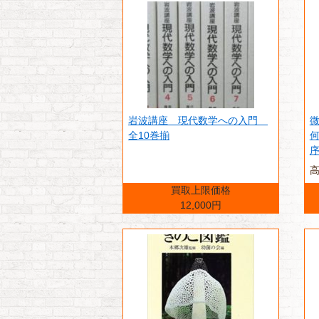
岩波講座 現代数学への入門
全10巻揃
高
買取上限価格
12,000円