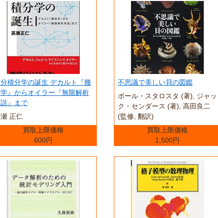
微分積分学の誕生 デカルト『幾
不思議で美しい貝の図鑑
何学』からオイラー『無限解析
ポール・スタロスタ (著),‎ ジャッ
序説』まで
ク・センダース (著),‎ 高田良二
瀬 正仁
(監修, 翻訳)
買取上限価格
買取上限価格
600円
1,500円