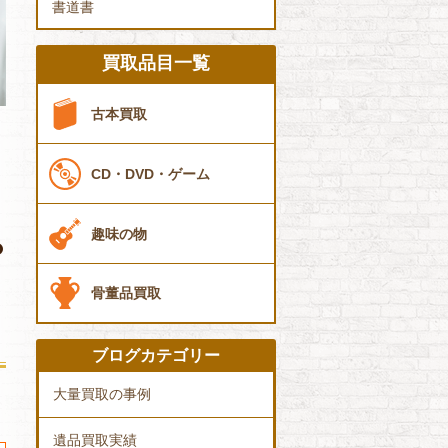
書道書
買取品目一覧
古本買取
CD・DVD・ゲーム
趣味の物
骨董品買取
ブログカテゴリー
大量買取の事例
遺品買取実績