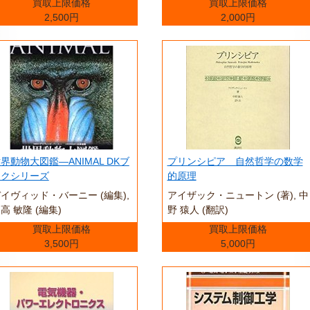
買取上限価格
買取上限価格
2,500円
2,000円
界動物大図鑑―ANIMAL DKブ
プリンシピア 自然哲学の数学
ックシリーズ
的原理
イヴィッド・バーニー (編集),
アイザック・ニュートン (著),‎ 中
高 敏隆 (編集)
野 猿人 (翻訳)
買取上限価格
買取上限価格
3,500円
5,000円