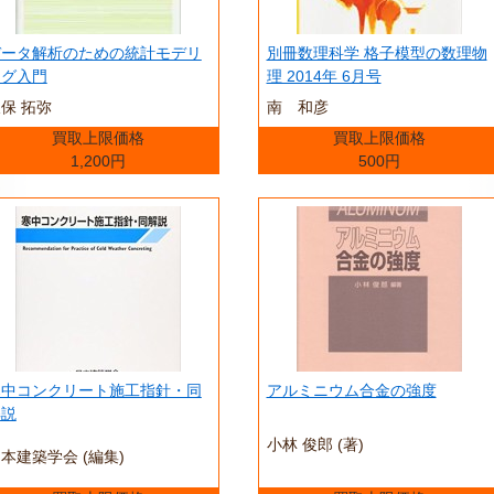
データ解析のための統計モデリ
別冊数理科学 格子模型の数理物
ング入門
理 2014年 6月号
保 拓弥
南 和彦
買取上限価格
買取上限価格
1,200円
500円
寒中コンクリート施工指針・同
アルミニウム合金の強度
解説
小林 俊郎 (著)
本建築学会 (編集)