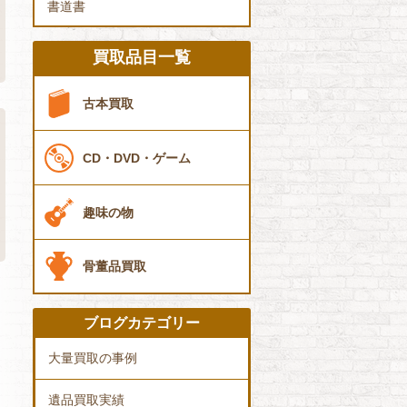
書道書
買取品目一覧
古本買取
CD・DVD・ゲーム
趣味の物
骨董品買取
ブログカテゴリー
大量買取の事例
遺品買取実績