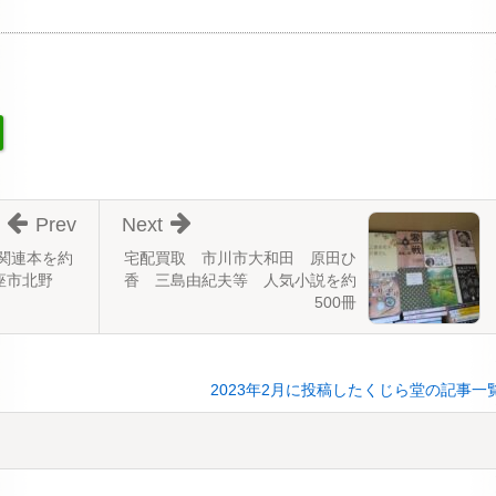
Prev
Next
関連本を約
宅配買取 市川市大和田 原田ひ
座市北野
香 三島由紀夫等 人気小説を約
500冊
2023年2月に投稿したくじら堂の記事一