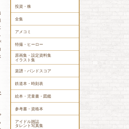
投資・株
出
全集
道
に
アメコミ
し
が
特撮・ヒーロー
向
原画集・設定資料集
は
イラスト集
楽譜・バンドスコア
鉄道本・時刻表
代
絵本・児童書・図鑑
く
参考書・資格本
や
アイドル雑誌
も
タレント写真集