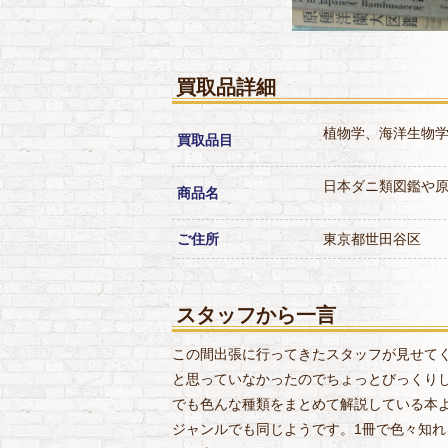
買取品詳細
植物学、海洋生物
買取品目
日本ダニ類図鑑や
商品名
ご住所
東京都世田谷区
スタッフから一言
この間出張に行ってきたスタッフが見せて
と思っていなかったのでちょっとびっくり
でも色んな種類をまとめて解説している本
ジャンルでも同じようです。1冊で色々知