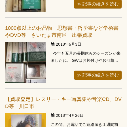
りご予約を頂いていたお客様になりま
≫ 記事の続きを読む
す。 ご予約頂いた時点で約300冊、前
日の確認時に300より多くなりそうとの
ことをお聞きし伺わせて頂きました。
1000点以上のお品物 思想書・哲学書など学術書
こちらの前にさいたま市で1000 ...
やDVD等 さいたま市南区 出張買取
2018年5月3日
今年も五月の長期休みのシーズンが来
ましたね。 GWはお片付けやお引越し
をされるお客様が多いため、毎年ご予
約が混みあいます。今回お伺いしまし
≫ 記事の続きを読む
たお客様も前日にお電話頂き、お急ぎ
とのこと、たまたま翌日午前中のお客
様にキャンセルが入りましたため、翌
【買取査定】レスリー・キー写真集や音楽CD、DV
日にさいたま市南区のご自宅 ...
D等 川口市
2018年4月26日
この間、お電話でご連絡頂き１週間前