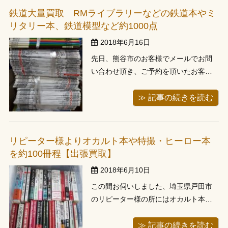
としては量が多い分には大歓迎です。
鉄道大量買取 RMライブラリーなどの鉄道本やミ
先日お電話でお問い合わせがありまし
リタリー本、鉄道模型など約1000点
た、東京 ...
2018年6月16日
先日、熊谷市のお客様でメールでお問
い合わせ頂き、ご予約を頂いたお客様
の所へお伺いしました。週末のご希望
でしたが、週末のご予約がかなり埋ま
≫ 記事の続きを読む
っており、３週間程お待ち頂いたお客
様です。内容はRMライブラリーなどの
鉄道本やミリタリー本、鉄道模型など
リピーター様よりオカルト本や特撮・ヒーロー本
約1000点でした。 従弟様の遺品整理と
を約100冊程【出張買取】
...
2018年6月10日
この間お伺いしました、埼玉県戸田市
のリピーター様の所にはオカルト本や
特撮・ヒーロー本を約100冊程がござい
ました。 何度もお呼び頂いているリピ
≫ 記事の続きを読む