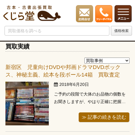
買取実績
新宿区 児童向けDVDや邦画ドラマDVDボック
ス、神秘主義、絵本を段ボール14箱 買取査定
2018年6月20日
ご予約の段階で大体のお品物の個数を
お聞きしますが、やはり正確に把握す
のは難しいですよね。行ってみると電
話で言っていた量よりも多いことがあ
≫ 記事の続きを読む
りますが、その時お客様はほとんどの
方が申し訳なさそうにしますが、当店