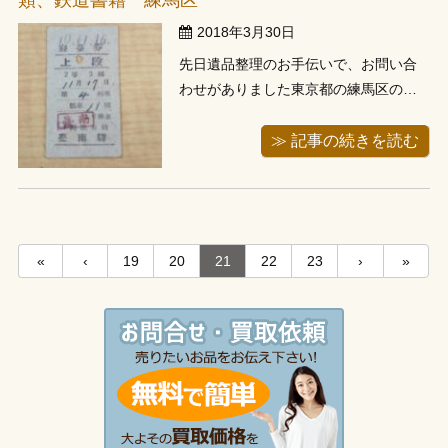
類、鉄道書籍 練馬区
りま ...
2018年3月30日
先日遺品整理のお手伝いで、お問い合
わせがありました東京都の練馬区のお
客様の所へ出張に行ってきました。 内
容は亡くなられたお父様が集めていた
≫ 記事の続きを読む
切符類の買取でした。 お父様がお亡く
なりになられてしばらく経ち、整理す
ることにしたそうです。 大部分の切符
類は大量発行されました近年の記念入
«
‹
19
20
21
22
23
›
»
場 ...