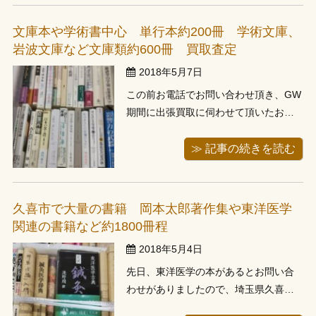
聞きしお伺いさせて頂きました。時刻
表は比較的新しいところが多く中々お
文庫本や学術書中心 単行本約200冊 学術文庫、
値段が付かないところも多かったので
岩波文庫など文庫類約600冊 買取査定
すが ...
2018年5月7日
この前お電話でお問い合わせ頂き、GW
期間に出張買取に伺わせて頂いたお客
様の千葉県市川市のご自宅で、学術書
などの単行本や、学術系文庫をお譲り
≫ 記事の続きを読む
頂きました。 お聞きしていた集合住宅
の4階ということで、スタッフと2名で
伺わせて頂きました。というのも4階と
久喜市で大量の書籍 岡本太郎著作集や東洋医学
いうとエレベーターがあるかもしれま
関連の書籍など約1800冊程
...
2018年5月4日
先日、東洋医学の本があるとお問い合
わせがありましたので、埼玉県久喜市
へ出張しました。こちらは２週間前よ