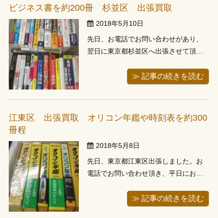
り取りさせて頂き、伺わせて頂いたお
ビジネス書を約200冊 杉並区 出張買取
客様に ...
2018年5月10日
先日、お電話でお問い合わせがあり、
翌日に東京都杉並区へ出張させて頂き
ました。内容はパンローリング社の投
資本などです。 お電話でもお聞きして
≫ 記事の続きを読む
いたのですが、パンローリング社の投
資本やビジネス書が段ボール4箱分位あ
るとのこと、お伺いしますと玄関のと
江東区 出張買取 オリコン年鑑や時刻表を約300
ころに本を積んでご用意頂いておりま
冊程
した ...
2018年5月8日
先日、東京都江東区出張しました。お
電話でお問い合わせ頂き、平日にお伺
いさせて頂いたお客様になります。そ
ちらでオリコン年鑑や時刻表を見させ
≫ 記事の続きを読む
て頂きました。 時刻表100冊以上とお