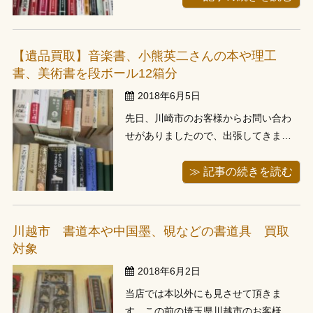
ーター様で、今回もメールでお問い合
わせ頂き、ご予約頂きました。 今回も
お部屋にお招き頂き、本を拝見させて
【遺品買取】音楽書、小熊英二さんの本や理工
頂きますとオカルト、陰謀論系の単行
書、美術書を段ボール12箱分
...
2018年6月5日
先日、川崎市のお客様からお問い合わ
せがありましたので、出張してきまし
た。音楽書、小熊英二さんの本や理工
書、美術書を段ボール12箱分がありま
≫ 記事の続きを読む
したが、こちらは亡くなったご家族様
の遺品だそうです。 なんでもお父様は
大学の先生、お母様は日本美術家、ご
川越市 書道本や中国墨、硯などの書道具 買取
本人様も出版社様のにお勤めだったと
対象
のこ ...
2018年6月2日
当店では本以外にも見させて頂きま
す。この前の埼玉県川越市のお客様の