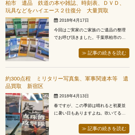
柏市 遺品 鉄道の本や雑誌、時刻表、ＤＶＤ、
だったようで、CDやDVD類にはユ ...
玩具などをハイエース２往復分 大量買取
2018年4月17日
今回はご実家のご家族のご遺品の整理
でお呼び頂きました。千葉県柏市のお
客様の所へ出張しました。内容は鉄道
の本や雑誌、時刻表、ＤＶＤ、玩具と
≫ 記事の続きを読む
いうことで、部屋にたくさんの鉄道の
本があるとお聞きしておりましたが、
１階とお部屋の他にリビングや２階の
約300点程 ミリタリー写真集、軍事関連本等 遺
納戸、お庭の倉庫などにかなりの量の
品買取 新宿区
本が保管 ...
2018年4月13日
春ですが、この季節は晴れると初夏並
に暑い日もありますよね。吹いてる風
が心地いいです。そんな晴れた春の日
に東京都新宿区のお住いのお客様から
≫ 記事の続きを読む