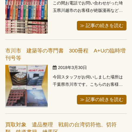
この間お電話でお問い合わせがった埼
玉県川越市のお客様が絶版漫画など約
400冊程あるとの事でしたので、スタッ
フが出張してきました。 到着し本のあ
≫ 記事の続きを読む
る２階のお部屋にご案内頂きますと、
本棚に漫画が多数並んでいます。 曙出
版や小学館のダメおやじ、のたり松太
市川市 建築等の専門書 300冊程 A+Uの臨時増
郎の青年版、藤子不二雄関連などの絶
刊号等
...
2018年3月30日
今回スタッフがお伺いしました場所は
千葉県市川市です。こちらのお客様か
ら建築の専門書があるとご連絡頂いた
ので出張させて頂きました。 午前中に
≫ 記事の続きを読む
お伺いしたのですが、渋滞が発生して
おり１時間少々の道のり、もうすぐ川
口からの外環がつながる予定で、渋滞
買取対象 遺品整理 戦前の台湾切符他、切符
回避でき、40分少々で伺えるようにな