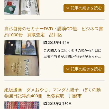
東京都港区に法人様の所へお伺いしま
した。オフィス移転による蔵書の整理
≫ 記事の続きを読む
とのことでした。 事前に書籍のリスト
をメールでお送り頂き、リストを拝見
し事前査定をさせて頂いた上でお伺い
自己啓発のセミナーDVD・講演CD他、ビジネス書
させて頂きました。 当日担当スタッフ
約1000冊 買取査定 品川区
が段 ...
2018年4月4日
この間の春にピッタリの暖かった日に
出張担当者がお問い合わせがあった東
京都品川区のお客様の所へ行ってきま
した。ビジネス書や自己啓発セミナー
≫ 記事の続きを読む
DVDがあるとの事でした。 当初、ビジ
ネス書600冊前後とのことでお伺いさせ
て頂きました。お約束のお時間にお伺
絶版漫画 ダメおやじ、マンダム親子、ぼくの動
いし、本を拝見させて頂きます。廊下
物園日記等約400冊 出張買取 川越市
...
2018年3月30日