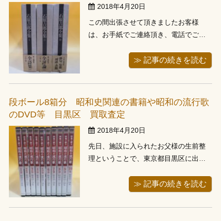
2018年4月20日
この間出張させて頂きましたお客様
は、お手紙でご連絡頂き、電話でご連
絡後、ご予約をお取りさせて頂いた神
奈川県横浜市青葉区にお住いのお客様
≫ 記事の続きを読む
でした。そちらのご自宅には全集類が
ありました。 出張のご依頼をお手紙で
頂くのは初めてのことで、新鮮な気持
段ボール8箱分 昭和史関連の書籍や昭和の流行歌
ちで伺わせて頂きました。 お手紙と一
のDVD等 目黒区 買取査定
緒に、 ...
2018年4月20日
先日、施設に入られたお父様の生前整
理ということで、東京都目黒区に出張
に行ってきました。 本棚には「昭和の
～」とつくような本が単行本から別冊
≫ 記事の続きを読む
太陽のような大判本まで多数ございま
した。 また懐かしのメロディー（懐メ
ロ）的なCDやDVDを集めるのがご趣味