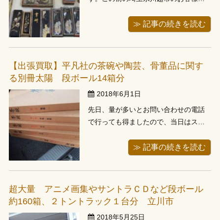
所では書道本だけでなく書道具類も見
させて頂きました。 なでんでもお父様
≫ 記事の続きを読む
が書道の先生をやってらっしゃったと
のこと、お亡くなりになられて1年経過
しようやくお父様のご遺品を片付ける
【出張買取】平凡社の茶碗や陶芸、骨董品に関す
ことにしましたとのことでした。 書道
る別冊太陽 段ボール14箱分
の本 ...
2018年6月1日
先日、量が多いとお問い合わせの電話
で行っても得ましたので、当日はスタ
ッフ2名で東京都練馬区にお伺いしまし
た。そちらで平凡社の茶碗や陶芸、骨
≫ 記事の続きを読む
董品に関する別冊太陽など段ボール14
箱分のお品物を拝見しました。 ご予約
頂いた奥様にご対応頂きました。なん
超大量 アニメ画集やサントラＣＤなど段ボール
でも一時期陶芸や骨董品に凝っていた
約160箱、２トントラック１台分 立川市
そ ...
2018年5月25日