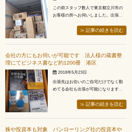
この前スタッフ数人で東京都立川市の
お客様の所へお伺いしました。出張す
る２日前にお電話でお問い合わせがあ
りました。当日お伺いしますとアニメ
≫ 記事の続きを読む
画集やサントラＣＤなど段ボール約160
箱、２トントラック１台分という大量
のお品物がありました。 今回は弟様の
会社の方にもお伺いが可能です 法人様の蔵書整
遺品整理ということで、お伺いしまし
理にてビジネス書など約1200冊 港区
た ...
2018年5月23日
出張先はお住いのご自宅だけでなく勤
めてる会社も出張が可能になります。
大きな会社だと書庫があり、なかなか
整理は難しいそうです。今回お問い合
≫ 記事の続きを読む
わせがありました東京都港区の法人様
の所でも蔵書整理のために伺わせて頂
きました。 お電話とメールで何度もや
株や投資本も対象 パンローリング社の投資本や