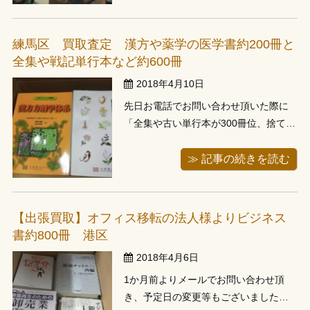
お電話でお問い合わせがあり、ミリタ
リー写真集や軍事関連書籍などで出張
に行ってきました。 お伺いしお部屋の
練馬区 買取査定 漢方や薬学の医学書約200冊と
拝見をさせて頂きます。本棚一つ分に
全集や戦記単行本など約600冊
ズラッ ...
2018年4月10日
先日お電話でお問い合わせ頂いた際に
「全集や古い単行本が300冊位、捨てる
ような本も多いかもしれないけど」と
おっしゃっていたお客様がお住いの東
≫ 記事の続きを読む
京都練馬区に行ってきました。そちら
には漢方や薬学の医学書約200冊と全集
や戦記単行本など約600冊がありまし
【出張買取】オフィス移転の法人様よりビジネス
た。 お客様宅に到着、ご主人様、 ...
書約800冊 港区
2018年4月6日
1か月前よりメールでお問い合わせ頂
き、予定日の変更等もございましたが