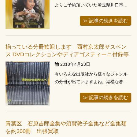
よりご予約頂いていた埼玉県川口市の
お客様の所へお伺いしました。レスリ
ー・キーの写真集などがありました。
≫ 記事の続きを読む
当店事務所は埼玉県川口市内にありま
すので、川口市内であれば、取り扱い
のあるものであれば、それ程多くない
揃っている分冊歓迎します 西村京太郎サスペン
量でも伺うことが出来ます。 音楽、ア
ス DVDコレクションやディアゴスティーニ付録等
ーテ ...
2018年4月23日
今いろんな出版社から様々なジャンル
の分冊が出ていますよね。結構な巻数
になる分冊もありますが、それらを全
巻揃えているのは凄です。先日主張し
≫ 記事の続きを読む
ました東京都荒川区のお客様の所では
ＤＶＤコレクションやビジネス書、写
真集等を見させて頂きましたが、その
青葉区 石原吉郎全集や須賀敦子全集など全集類
中にも揃っている物がありました。 お
を約300冊 出張買取
電話で ...