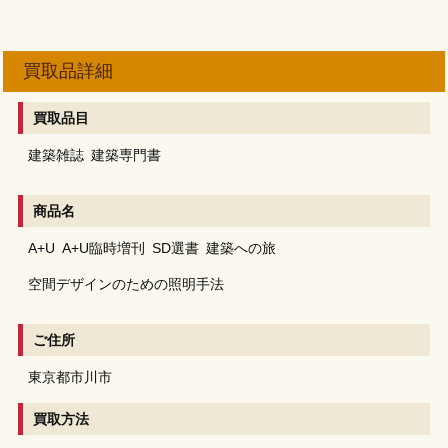
買取品詳細
買取品目
建築雑誌
建築専門書
商品名
A+U
A+U臨時増刊
SD選書
建築への旅
空間デザインのための照明手法
ご住所
東京都市川市
買取方法