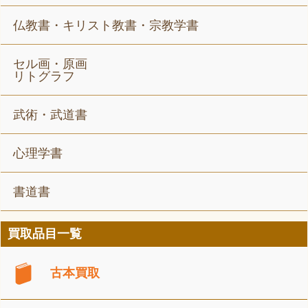
仏教書・キリスト教書・宗教学書
セル画・原画
リトグラフ
武術・武道書
心理学書
書道書
買取品目一覧
古本買取