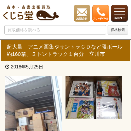
超大量 アニメ画集やサントラＣＤなど段ボール
約160箱、２トントラック１台分 立川市
2018年5月25日