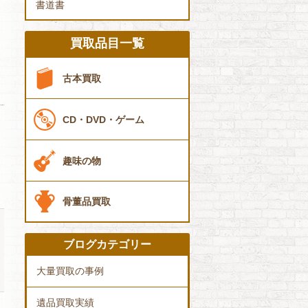
書道書
買取品目一覧
古本買取
CD・DVD・ゲーム
趣味の物
骨董品買取
ブログカテゴリー
大量買取の事例
遺品買取実績