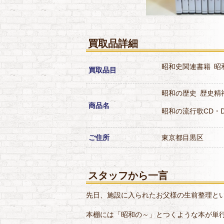
買取品詳細
昭和史関連書籍
昭
買取品目
昭和の歴史
歴史精
商品名
昭和の流行歌CD・D
ご住所
東京都目黒区
スタッフから一言
先日、施設に入られたお父様の生前整理と
本棚には「昭和の～」とつくような本が単