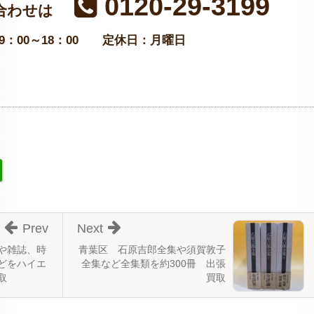
0120-29-3199
合わせは
：00～18：00
定休日：月曜日
Prev
Next
や雑誌、時
青葉区 石原吉郎全集や須賀敦子
どをハイエ
全集など全集類を約300冊 出張
取
買取