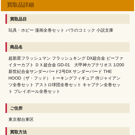
買取品詳細
買取品目
玩具・ホビー
漫画全巻セット
バラのコミック
小説文庫
商品名
超新星フラッシュマン フラッシュキング DX超合金
ビーファ
イターカブト ＤＸ超合金 GD-01 大甲神カブテリオス
1/200
新世紀合金サンダーバード2号DX
サンダーバード THE
HOOD（ザ・フッド） トーキングフィギュア
侍ジャイアン
ツ全巻セット
アストロ球団全巻セット
キャプテン全巻セッ
ト
プレイボール全巻セット
ご住所
東京都台東区
買取方法