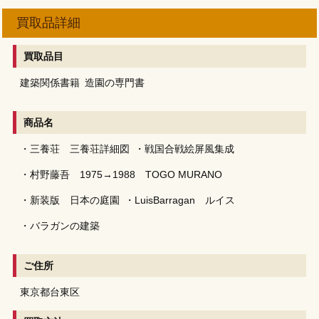
買取品詳細
買取品目
建築関係書籍
造園の専門書
商品名
・三養荘 三養荘詳細図
・戦国合戦絵屏風集成
・村野藤吾 1975→1988 TOGO MURANO
・新装版 日本の庭園
・LuisBarragan ルイス
・バラガンの建築
ご住所
東京都台東区