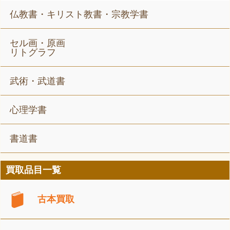
仏教書・キリスト教書・宗教学書
セル画・原画
リトグラフ
武術・武道書
心理学書
書道書
買取品目一覧
古本買取