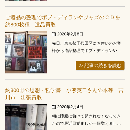
ュースを見れば、日本のニュースに混
ざって海外のニュースが流れてくるの
ご遺品の整理でボブ・ディランやジャズのＣＤを
で昔よりもずっと他の国の現状につい
約800枚程 遺品買取
...
2020年2月8日
先日、東京都千代田区にお住いのお客
様から遺品整理でボブ・ディランやジ
ャズのＣＤを約800枚を見て欲しいとお
問い合わせがありましたので、スタッ
≫ 記事の続きを読む
フがお伺いしてきました。お品物は、
お亡くなりになられたご家族様のコレ
クションとのことでした。 正直ジャズ
約800冊の思想・哲学書 小熊英二さんの本等 吉
やフォークソング等は自分から進んで
川市 出張買取
聞 ...
2020年2月4日
朝に睡魔に負けて起きれなくなってき
たので最近目覚ましが一個増えまし