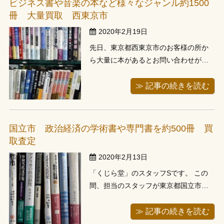
ビジネス書や音楽の本など様々なジャンル約1500
りますよね。今回お譲り頂いた本 ...
冊 大量買取 西東京市
2020年2月19日
先日、東京都西東京市のお客様の所か
ら大量に本があるとお問い合わせがあ
ったので、担当のスタッフがハイエー
スでお伺いしました。ビジネス書や音
≫ 記事の続きを読む
楽の本など様々なジャンル約1500冊の
本があったそうです。特に大量にクラ
シックやオペラ等の本があったのは印
国立市 政治経済の学術書や専門書を約500冊 買
象的です。 オペラは物語性が強いので
取査定
少 ...
2020年2月13日
「くじら堂」のスタッフSです。 この
間、担当のスタッフが東京都国立市に
お住いのお客様の所へお伺いして、政
治経済の学術書や専門書を約500冊程を
≫ 記事の続きを読む
見させて頂きました。 今は朝や夜にニ